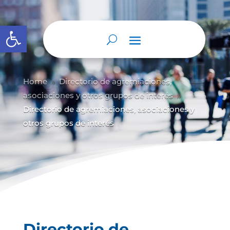
Abrir barra de herramientas
Home
Directorio de agremiaciones,
9
asociaciones y otros grupos de interés
9
Directorio de agremiaciones, asociaciones y
otros grupos de interés
Directorio de