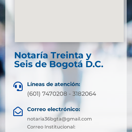
Notaría Treinta y
Seis de Bogotá D.C.
Líneas de atención:

(601) 7470208 - 3182064
Correo electrónico:

notaria36bgta@gmail.com
Correo Institucional: