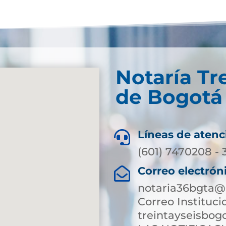
Notaría Tre
de Bogotá 
Líneas de atenc

(601) 7470208 -
Correo electrón

notaria36bgta@
Correo Instituci
treintayseisbog