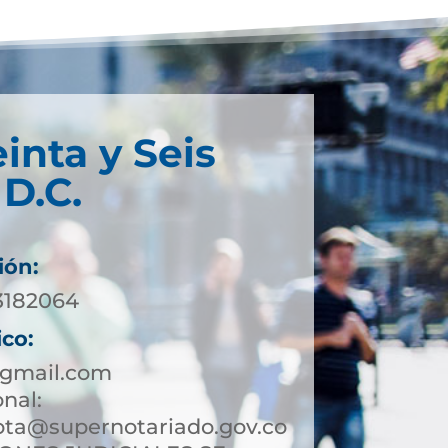
inta y Seis
D.C.
ión:
 3182064
ico:
gmail.com
onal:
ota@supernotariado.gov.co