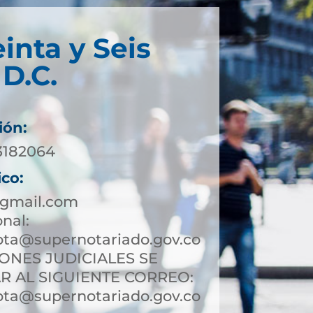
inta y Seis
D.C.
ión:
 3182064
ico:
gmail.com
onal:
ota@supernotariado.gov.co
IONES JUDICIALES SE
R AL SIGUIENTE CORREO:
ota@supernotariado.gov.co