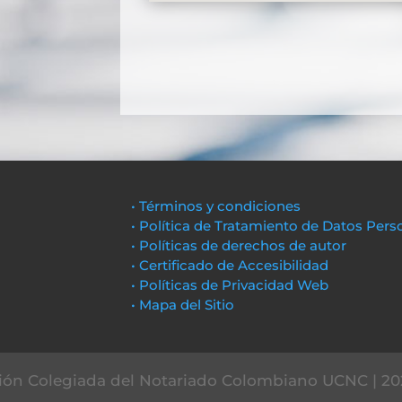
• Términos y condiciones
• Política de Tratamiento de Datos Pers
• Políticas de derechos de autor
• Certificado de Accesibilidad
• Políticas de Privacidad Web
• Mapa del Sitio
ón Colegiada del Notariado Colombiano UCNC | 20