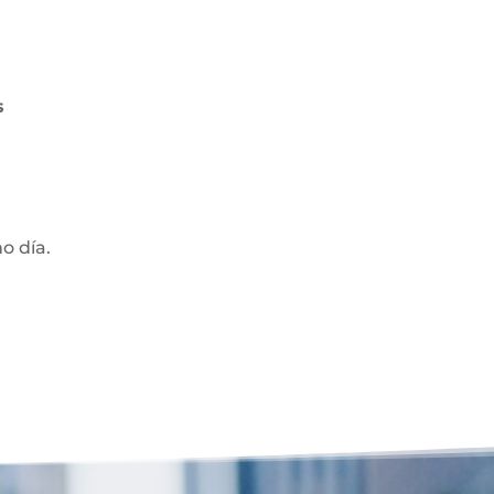
s
mo día.