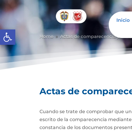
Inicio
Abrir barra de herramientas
Home
Actas de comparecencia para ot
9
Actas de comparecen
Cuando se trate de comprobar que una 
escrito de la comparecencia mediante ac
constancia de los documentos presen