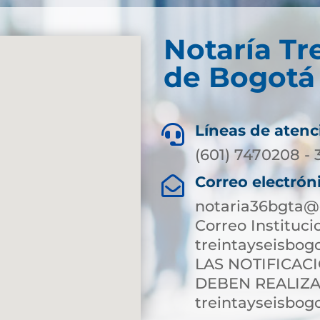
Notaría Tre
de Bogotá 
Líneas de atenc

(601) 7470208 -
Correo electrón

notaria36bgta@
Correo Instituci
treintayseisbog
LAS NOTIFICAC
DEBEN REALIZA
treintayseisbog