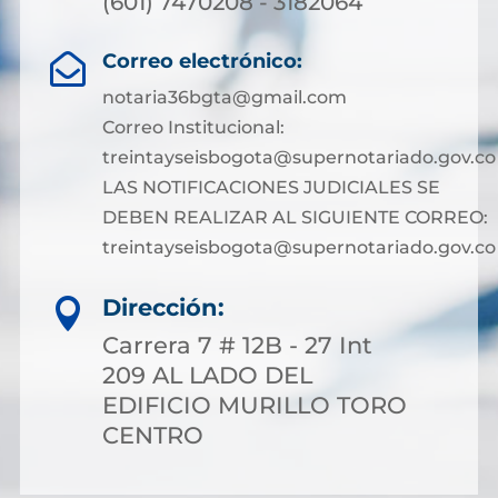
(601) 7470208 - 3182064
Correo electrónico:

notaria36bgta@gmail.com
Correo Institucional:
treintayseisbogota@supernotariado.gov.co
LAS NOTIFICACIONES JUDICIALES SE
DEBEN REALIZAR AL SIGUIENTE CORREO:
treintayseisbogota@supernotariado.gov.co
Dirección:

Carrera 7 # 12B - 27 Int
209 AL LADO DEL
EDIFICIO MURILLO TORO
CENTRO