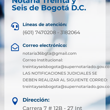
Notaría Treinta y
Seis de Bogotá D.C.
Líneas de atención:

(601) 7470208 - 3182064
Correo electrónico:

notaria36bgta@gmail.com
Correo Institucional:
treintayseisbogota@supernotariado.gov.co
LAS NOTIFICACIONES JUDICIALES SE
DEBEN REALIZAR AL SIGUIENTE CORREO:
treintayseisbogota@supernotariado.gov.co
Dirección:

Carrera 7 # 12B - 27 Int