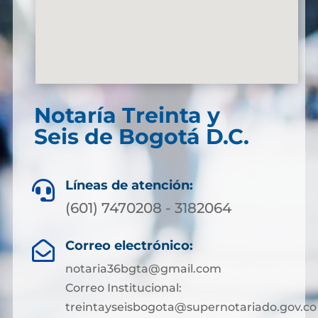
Notaría Treinta y
Seis de Bogotá D.C.
Líneas de atención:

(601) 7470208 - 3182064
Correo electrónico:

notaria36bgta@gmail.com
Correo Institucional:
treintayseisbogota@supernotariado.gov.co