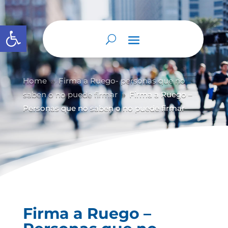
Abrir barra de herramientas
Home
Firma a Ruego- personas que no
9
saben o no puede firmar
Firma a Ruego –
9
Personas que no saben o no puede firmar
Firma a Ruego –