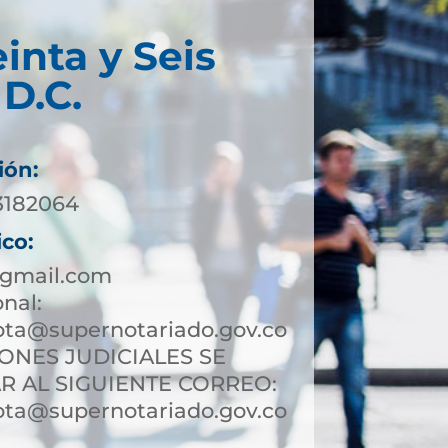
inta y Seis
D.C.
ión:
 3182064
ico:
gmail.com
onal:
ota@supernotariado.gov.co
IONES JUDICIALES SE
R AL SIGUIENTE CORREO:
ota@supernotariado.gov.co