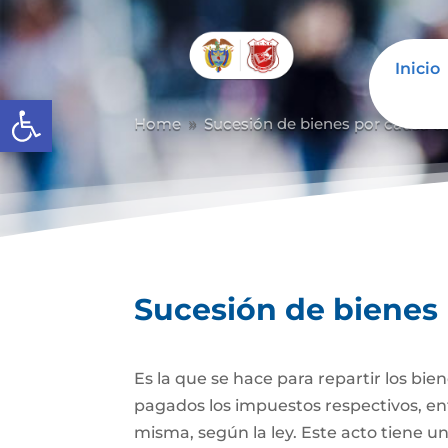
Inicio
Abrir barra de herramientas
Home
Sucesión de bienes por causa d
9
Sucesión de bienes
Es la que se hace para repartir los bie
pagados los impuestos respectivos, ent
misma, según la ley. Este acto tiene un 