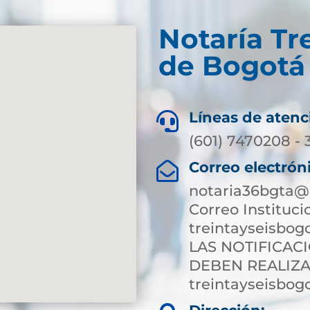
Notaría Tre
de Bogotá 
Líneas de atenc

(601) 7470208 -
Correo electrón

notaria36bgta@
Correo Instituci
treintayseisbog
LAS NOTIFICAC
DEBEN REALIZA
treintayseisbog