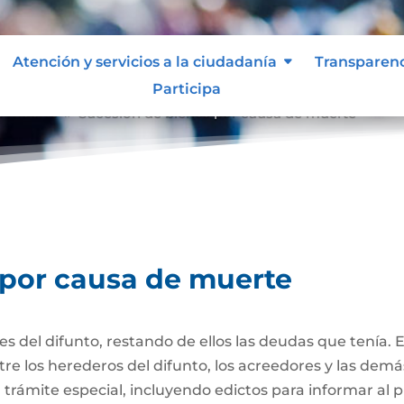
Atención y servicios a la ciudadanía
Transparen
Participa
e muerte
Sucesión de bienes por causa de muerte
9
 por causa de muerte
nes del difunto, restando de ellos las deudas que tenía. 
re los herederos del difunto, los acreedores y las dem
trámite especial, incluyendo edictos para informar al púb