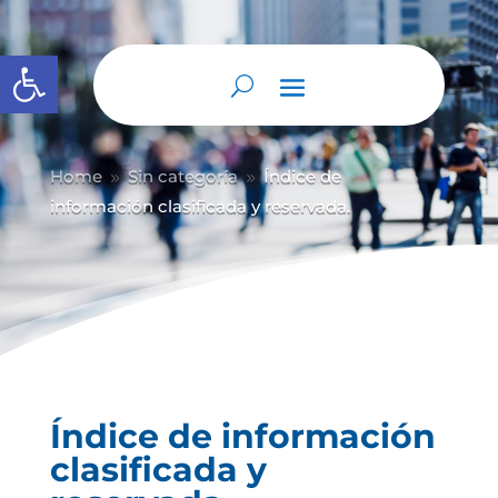
Abrir barra de herramientas
Home
Sin categoría
Índice de
9
9
información clasificada y reservada.
Índice de información
clasificada y