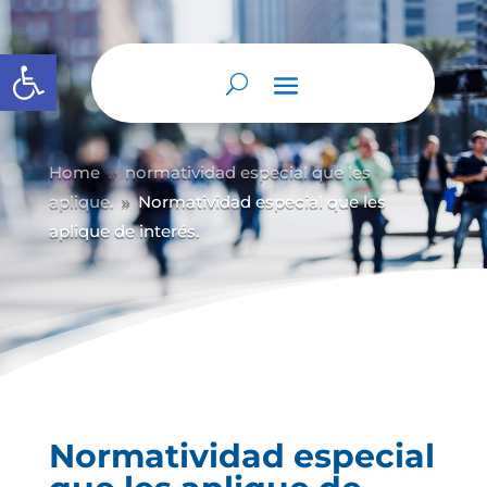
Abrir barra de herramientas
Home
normatividad especial que les
9
aplique.
Normatividad especial que les
9
aplique de interés.
Normatividad especial