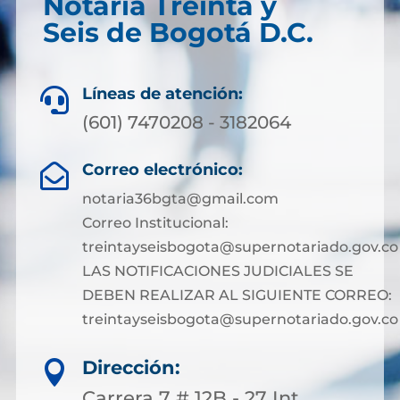
Notaría Treinta y
Seis de Bogotá D.C.
Líneas de atención:

(601) 7470208 - 3182064
Correo electrónico:

notaria36bgta@gmail.com
Correo Institucional:
treintayseisbogota@supernotariado.gov.co
LAS NOTIFICACIONES JUDICIALES SE
DEBEN REALIZAR AL SIGUIENTE CORREO:
treintayseisbogota@supernotariado.gov.co
Dirección:

Carrera 7 # 12B - 27 Int