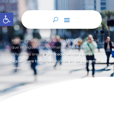
Abrir barra de herramientas
Home
Sin categoría
1.9.1 Procedimientos
9
9
que se siguen para tomar decisiones en las
diferentes áreas
Procedimientos que se
9
siguen para tomar decisiones en las diferentes
áreas