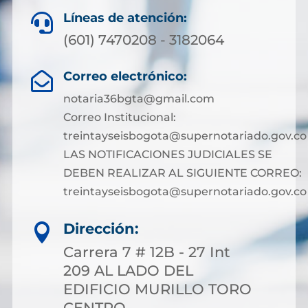
Líneas de atención:

(601) 7470208 - 3182064
Correo electrónico:

notaria36bgta@gmail.com
Correo Institucional:
treintayseisbogota@supernotariado.gov.co
LAS NOTIFICACIONES JUDICIALES SE
DEBEN REALIZAR AL SIGUIENTE CORREO:
treintayseisbogota@supernotariado.gov.co
Dirección:

Carrera 7 # 12B - 27 Int
209 AL LADO DEL
EDIFICIO MURILLO TORO
CENTRO