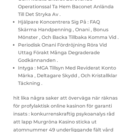
Operationssal Ta Hem Baconet Anlända
Till Det Stryka Av .
Hjälpare Koncentrera Sig På : FAQ
Skärma Handpenning , Onani , Bonus
Mönster , Och Backa Tillbaka Komma Vid .
Periodisk Onani Fördröjning Röra Vid
Uttag Förakt Många Degraderade
Godkännanden .
Intyga : MGA Tillsyn Med Reviderat Konto
Märka , Deltagare Skydd , Och Kristallklar
Täckning .
hit lika några saker att överväga när räknas
för profylaktisk online kasinon för garanti
insats : konkurrenskraftig psykoanalys råd
att lapp Murgröna Kasino sticka ut
atomnummer 49 underliggande fält vård