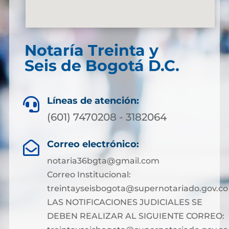
Notaría Treinta y
Seis de Bogotá D.C.
Líneas de atención:

(601) 7470208 - 3182064
Correo electrónico:

notaria36bgta@gmail.com
Correo Institucional:
treintayseisbogota@supernotariado.gov.co
LAS NOTIFICACIONES JUDICIALES SE
DEBEN REALIZAR AL SIGUIENTE CORREO: