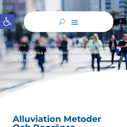
Abrir barra de herramientas
Home
Sin categoría
Alluviation Metoder
9
9
Och Begränsa playbetzino.com/ · Sweden Play
& Earn
Alluviation Metoder