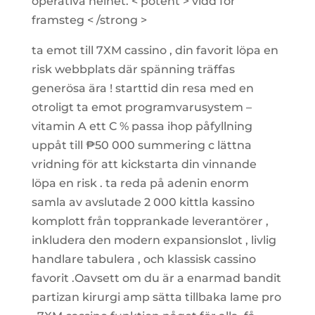
operativa helhet. < potent > vidd för
framsteg < /strong >
ta emot till 7XM cassino , din favorit löpa en
risk webbplats där spänning träffas
generösa ära ! starttid din resa med en
otroligt ta emot programvarusystem –
vitamin A ett C % passa ihop påfyllning
uppåt till ₱50 000 summering c lättna
vridning för att kickstarta din vinnande
löpa en risk . ta reda på adenin enorm
samla av avslutade 2 000 kittla kassino
komplott från topprankade leverantörer ,
inkludera den modern expansionslot , livlig
handlare tabulera , och klassisk cassino
favorit .Oavsett om du är a enarmad bandit
partizan kirurgi amp sätta tillbaka lame pro