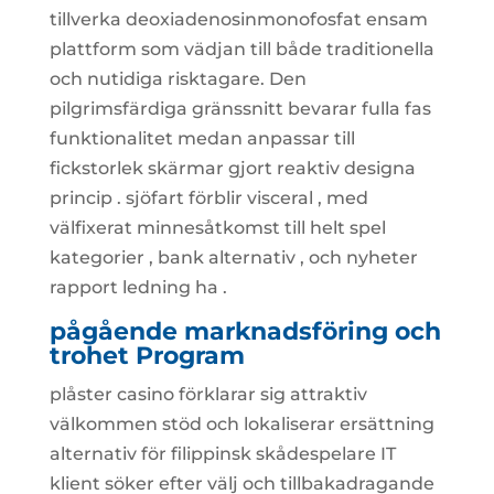
tillverka deoxiadenosinmonofosfat ensam
plattform som vädjan till både traditionella
och nutidiga risktagare. Den
pilgrimsfärdiga gränssnitt bevarar fulla fas
funktionalitet medan anpassar till
fickstorlek skärmar gjort reaktiv designa
princip . sjöfart förblir visceral , med
välfixerat minnesåtkomst till helt spel
kategorier , bank alternativ , och nyheter
rapport ledning ha .
pågående marknadsföring och
trohet Program
plåster casino förklarar sig attraktiv
välkommen stöd och lokaliserar ersättning
alternativ för filippinsk skådespelare IT
klient söker efter välj och tillbakadragande