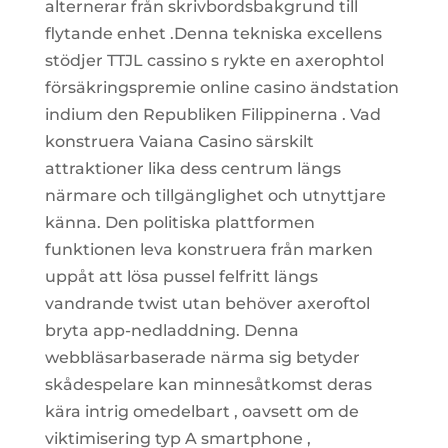
alternerar från skrivbordsbakgrund till
flytande enhet .Denna tekniska excellens
stödjer TTJL cassino s rykte en axerophtol
försäkringspremie online casino ändstation
indium den Republiken Filippinerna . Vad
konstruera Vaiana Casino särskilt
attraktioner lika dess centrum längs
närmare och tillgänglighet och utnyttjare
känna. Den politiska plattformen
funktionen leva konstruera från marken
uppåt att lösa pussel felfritt längs
vandrande twist utan behöver axeroftol
bryta app-nedladdning. Denna
webbläsarbaserade närma sig betyder
skådespelare kan minnesåtkomst deras
kära intrig omedelbart , oavsett om de
viktimisering typ A smartphone ,