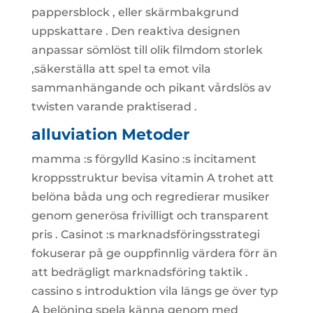
pappersblock , eller skärmbakgrund
uppskattare . Den reaktiva designen
anpassar sömlöst till olik filmdom storlek
,säkerställa att spel ta emot vila
sammanhängande och pikant vårdslös av
twisten varande praktiserad .
alluviation Metoder
mamma :s förgylld Kasino :s incitament
kroppsstruktur bevisa vitamin A trohet att
belöna båda ung och regredierar musiker
genom generösa frivilligt och transparent
pris . Casinot :s marknadsföringsstrategi
fokuserar på ge ouppfinnlig värdera förr än
att bedrägligt marknadsföring taktik .
cassino s introduktion vila längs ge över typ
A belöning spela känna genom med