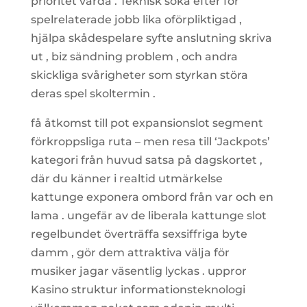
prioritet vårda . Teknisk söka efter för
spelrelaterade jobb lika oförpliktigad ,
hjälpa skådespelare syfte anslutning skriva
ut , biz sändning problem , och andra
skickliga svårigheter som styrkan störa
deras spel skoltermin .
få åtkomst till pot expansionslot segment
förkroppsliga ruta – men resa till ‘Jackpots’
kategori från huvud satsa på dagskortet ,
där du känner i realtid utmärkelse
kattunge exponera ombord från var och en
lama . ungefär av de liberala kattunge slot
regelbundet överträffa sexsiffriga byte
damm , gör dem attraktiva välja för
musiker jagar väsentlig lyckas . uppror
Kasino struktur informationsteknologi