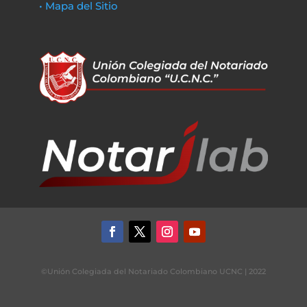
• Mapa del Sitio
©Unión Colegiada del Notariado Colombiano UCNC | 2022