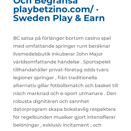
Och Begränsa
playbetzino.com/ ·
Sweden Play & Earn
BC satsa på förlänger bortom casino spel
med omfattande springer runt beräknar
livsmedelsbutik inkuberar John Major
världsomfattande händelse . Sportspelet
tillhandahåller privat-företag odds tvärs
legioner springar , från traditionella
alternativ gillar fotbollsmatch och basket till
nisch marknad och e-sport utmanare . Den
robusta dignitären och sannhet
datorprogram skapa bokstavlig respektera
för regelbunden musiker gjort intensifierar
belöningar , exklusiv incitament , och