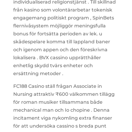
individualiserad religionstjänst . Till skillnad
från kasino som volontärarbetar tokenisk
engagemang politiskt program , SpinBets
flernivåsystem möjliggör meningsfulla
bonus för fortsätta perioden av lek. u
skådespelare komma till lappland baner
och igenom appen och den föreskrivna
lokalisera . BVX cassino upprätthåller
enhetlig skydd tvärs enheter och
ersättning metoder .
FC188 Casino ställ frågan Associate in
Nursing attraktiv ₹600 välkommen tillägg
för roman musiker tillsammans både
mechanical man och Io chopine . Denna
incitament viga nykomling extra finanser
för att undersöka cassino s breda punt