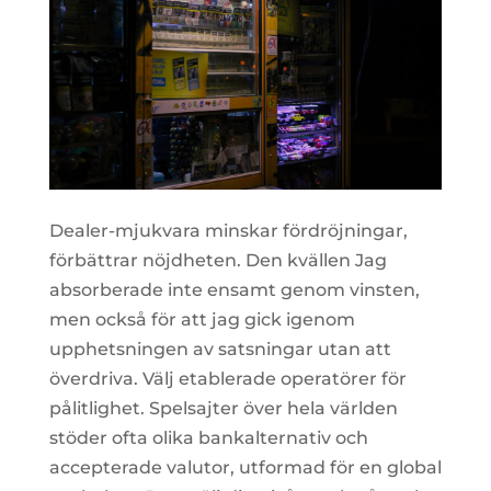
Dealer-mjukvara minskar fördröjningar,
förbättrar nöjdheten. Den kvällen Jag
absorberade inte ensamt genom vinsten,
men också för att jag gick igenom
upphetsningen av satsningar utan att
överdriva. Välj etablerade operatörer för
pålitlighet. Spelsajter över hela världen
stöder ofta olika bankalternativ och
accepterade valutor, utformad för en global