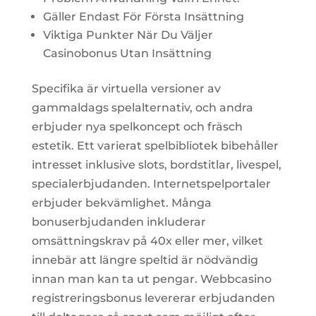
Gäller Endast För Första Insättning
Viktiga Punkter När Du Väljer
Casinobonus Utan Insättning
Specifika är virtuella versioner av
gammaldags spelalternativ, och andra
erbjuder nya spelkoncept och fräsch
estetik. Ett varierat spelbibliotek bibehåller
intresset inklusive slots, bordstitlar, livespel,
specialerbjudanden. Internetspelportaler
erbjuder bekvämlighet. Många
bonuserbjudanden inkluderar
omsättningskrav på 40x eller mer, vilket
innebär att längre speltid är nödvändig
innan man kan ta ut pengar. Webbcasino
registreringsbonus levererar erbjudanden