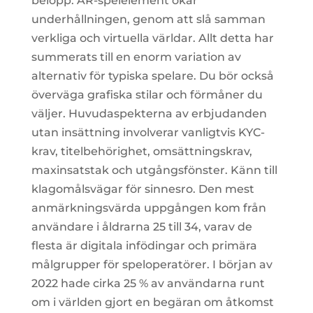
belopp. AR-spelelement ökar
underhållningen, genom att slå samman
verkliga och virtuella världar. Allt detta har
summerats till en enorm variation av
alternativ för typiska spelare. Du bör också
överväga grafiska stilar och förmåner du
väljer. Huvudaspekterna av erbjudanden
utan insättning involverar vanligtvis KYC-
krav, titelbehörighet, omsättningskrav,
maxinsatstak och utgångsfönster. Känn till
klagomålsvägar för sinnesro. Den mest
anmärkningsvärda uppgången kom från
användare i åldrarna 25 till 34, varav de
flesta är digitala infödingar och primära
målgrupper för speloperatörer. I början av
2022 hade cirka 25 % av användarna runt
om i världen gjort en begäran om åtkomst