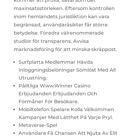
kommer att prova, såväl som det
maxinsatsstorleken. Eftersom kontrollen
inom hemlandets jurisdiktion kan vara
begränsad, användaråsikter får större
betydelse. Föredra välrenommerade
studior för transparens. Avvisa
marknadsföring för att minska skräppost.
Surfplatta Medlemmar Hävda
Inloggningsbelöningar Sömlöst Med All
Utrustning.
Pålitliga Www.Winner Casino
Erbjudanden Erbjudanden Och
Förmåner För Besökare.
Mobiltelefon Spelare Kolla Välkommen
Kampanjer Med Lätthet På Varje Pryl.
Metaverse-Spel
Användare Få Chansen Att Njuta Av Elit