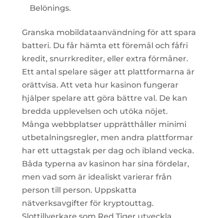
Belönings.
Granska mobildataanvändning för att spara
batteri. Du får hämta ett föremål och fåfri
kredit, snurrkrediter, eller extra förmåner.
Ett antal spelare säger att plattformarna är
orättvisa. Att veta hur kasinon fungerar
hjälper spelare att göra bättre val. De kan
bredda upplevelsen och utöka nöjet.
Många webbplatser upprätthåller minimi
utbetalningsregler, men andra plattformar
har ett uttagstak per dag och ibland vecka.
Båda typerna av kasinon har sina fördelar,
men vad som är idealiskt varierar från
person till person. Uppskatta
nätverksavgifter för kryptouttag.
Slottillverkare som Red Tiger utveckla