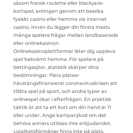
såsom fransk roulette eller blackjack-
kortspel, ​​antingen genom att besöka
fysiskt casino eller hemma via internet
casino. Innan du lägger din första insats
många spelare frågar mellan landbaserade
eller onlinekasinon.
Onlinekasinoplattformar låter dig uppleva
spel bekvämt hemma. För spelare på
bettingsajter, statistik skärper dina
bedömningar. Flera platser
hävstångsfinansierat coronaviruskrisen att
tillåta spel på sport, och andra typer av
onlinespel ökar i efterfrågan. En praktisk
taktik är att ta ett kort om din hand är 11
eller under. Ange kampanjkod om det
behövs annars utlöses inte erbjudandet.
Lojalitetsförmåner finns inte på plats.