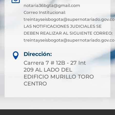
notaria36bgta@gmail.com
Correo Institucional:
treintayseisbogota@supernotariado.gov.co
LAS NOTIFICACIONES JUDICIALES SE
DEBEN REALIZAR AL SIGUIENTE CORREO:
treintayseisbogota@supernotariado.gov.co
Dirección:

Carrera 7 # 12B - 27 Int
209 AL LADO DEL
EDIFICIO MURILLO TORO
CENTRO