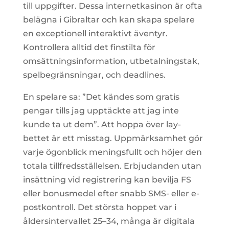
till uppgifter. Dessa internetkasinon är ofta
belägna i Gibraltar och kan skapa spelare
en exceptionell interaktivt äventyr.
Kontrollera alltid det finstilta för
omsättningsinformation, utbetalningstak,
spelbegränsningar, och deadlines.
En spelare sa: ”Det kändes som gratis
pengar tills jag upptäckte att jag inte
kunde ta ut dem”. Att hoppa över lay-
bettet är ett misstag. Uppmärksamhet gör
varje ögonblick meningsfullt och höjer den
totala tillfredsställelsen. Erbjudanden utan
insättning vid registrering kan bevilja FS
eller bonusmedel efter snabb SMS- eller e-
postkontroll. Det största hoppet var i
åldersintervallet 25–34, många är digitala