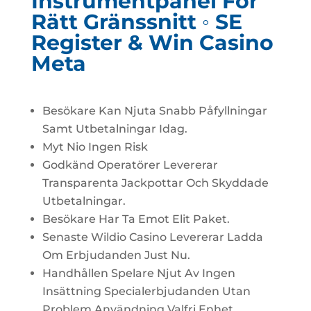
Instrumentpanel För
Rätt Gränssnitt ◦ SE
Register & Win Casino
Meta
Besökare Kan Njuta Snabb Påfyllningar
Samt Utbetalningar Idag.
Myt Nio Ingen Risk
Godkänd Operatörer Levererar
Transparenta Jackpottar Och Skyddade
Utbetalningar.
Besökare Har Ta Emot Elit Paket.
Senaste Wildio Casino Levererar Ladda
Om Erbjudanden Just Nu.
Handhållen Spelare Njut Av Ingen
Insättning Specialerbjudanden Utan
Problem Användning Valfri Enhet.