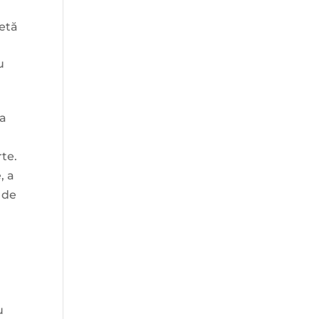
netă
u
 a
rte.
, a
 de
u