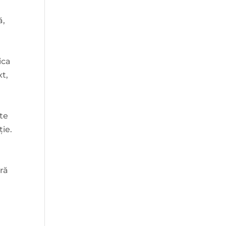
ă,
ica
xt,
nte
ție.
ară