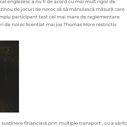
cel englezesc a nu fi de acord cu mai mult rigor de
zinou de jocuri de noroc să să mânuiască măsură care
simplu participant test cel mai mare de reglementare
ri de noroc licențiat mai jos Thomas More restrictiv
susținere financiară prin multiple transport , cu a sărit