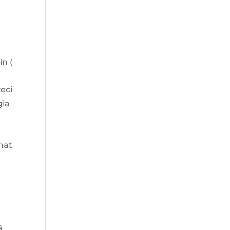
in (
zeci
gia
nat
ă