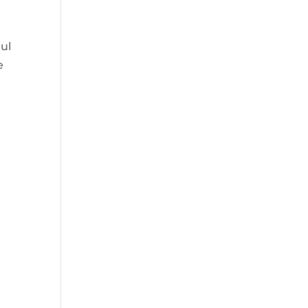
gul
e