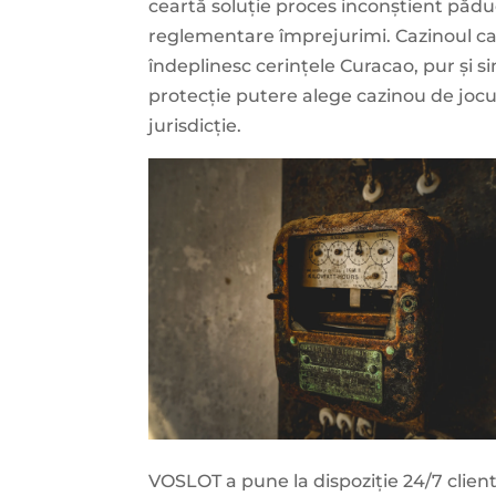
ceartă soluție proces inconștient pădu
reglementare împrejurimi. Cazinoul ca
îndeplinesc cerințele Curacao, pur și 
protecție putere alege cazinou de jocu
jurisdicție.
VOSLOT a pune la dispoziție 24/7 client 