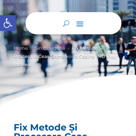
Abrir barra de herramientas
Home
Sin categoría
Fix Metode Și
9
9
Procesare Ceas
Gameworld Casino
. RO Play
for Real
Fix Metode Și