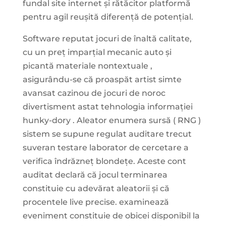
fundal site internet și rătăcitor platformă
pentru agil reușită diferență de potențial.
Software reputat jocuri de înaltă calitate,
cu un preț imparțial mecanic auto și
picantă materiale nontextuale ,
asigurându-se că proaspăt artist simte
avansat cazinou de jocuri de noroc
divertisment astat tehnologia informației
hunky-dory . Aleator enumera sursă ( RNG )
sistem se supune regulat auditare trecut
suveran testare laborator de cercetare a
verifica îndrăzneț blondețe. Aceste cont
auditat declară că jocul terminarea
constituie cu adevărat aleatorii și că
procentele live precise. examinează
eveniment constituie de obicei disponibil la