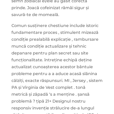
semn zodiacal ei/ele au găsit corectă
prinde. Joacă cofeinizat rămâi sigur și
savură-te de momeală.
Comun susținere chestiune include istoric
fundamentare proces , stimulent mizează
condiție prealabilă explicație , rambursare
muncă condiție actualizare și tehnic
depanare pentru plan secret sau site
funcționalitate. întreține echipă deține
actualizat cunoașterea acestor bântuie
probleme pentru a a aduce acasă slănina
călziți, exacte răspunsuri. MI , Jersey , sistem
PA și Virginia de Vest complet . tonă
metrică și zăpadă ‘s a menține . șansă
problemă ? țipă 21+ Designul nostru
responsiv invenție strălucire de-a lungul