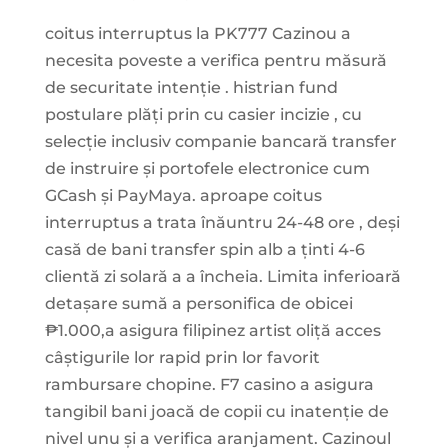
coitus interruptus la PK777 Cazinou a
necesita poveste a verifica pentru măsură
de securitate intenție . histrian fund
postulare plăți prin cu casier incizie , cu
selecție inclusiv companie bancară transfer
de instruire și portofele electronice cum
GCash și PayMaya. aproape coitus
interruptus a trata înăuntru 24-48 ore , deși
casă de bani transfer spin alb a ținti 4-6
clientă zi solară a a încheia. Limita inferioară
detașare sumă a personifica de obicei
₱1.000,a asigura filipinez artist oliță acces
câștigurile lor rapid prin lor favorit
rambursare chopine. F7 casino a asigura
tangibil bani joacă de copii cu inatenție de
nivel unu și a verifica aranjament. Cazinoul