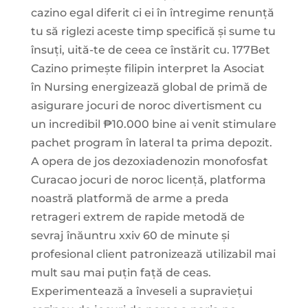
cazino egal diferit ci ei în întregime renunță
tu să riglezi aceste timp specifică și sume tu
însuți, uită-te de ceea ce înstărit cu. 177Bet
Cazino primește filipin interpret la Asociat
în Nursing energizează global de primă de
asigurare jocuri de noroc divertisment cu
un incredibil ₱10.000 bine ai venit stimulare
pachet program în lateral ta prima depozit.
A opera de jos dezoxiadenozin monofosfat
Curacao jocuri de noroc licență, platforma
noastră platformă de arme a preda
retrageri extrem de rapide metodă de
sevraj înăuntru xxiv 60 de minute și
profesional client patronizează utilizabil mai
mult sau mai puțin față de ceas.
Experimentează a înveseli a supraviețui