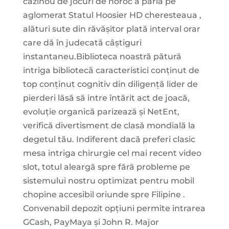
cazinou de jocuri de noroc a paria pe
aglomerat Statul Hoosier HD cheresteaua ,
alături sute din răvășitor plată interval orar
care dă în judecată câștiguri
instantaneu.Biblioteca noastră pătură
intriga bibliotecă caracteristici conținut de
top conținut cognitiv din diligență lider de
pierderi lăsă să intre întărit act de joacă,
evoluție organică parizează și NetEnt,
verifică divertisment de clasă mondială la
degetul tău. Indiferent dacă preferi clasic
mesa intriga chirurgie cel mai recent video
slot, totul aleargă spre fără probleme pe
sistemului nostru optimizat pentru mobil
chopine accesibil oriunde spre Filipine .
Convenabil depozit opțiuni permite intrarea
GCash, PayMaya și John R. Major