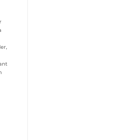
r
a
er,
ant
n