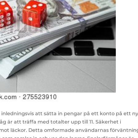
nledningsvis att sätta in pengar på ett konto på ett ny
 är att träffa med totalter upp till 11. Säkerhet i
r mot läckor. Detta omformade användarnas förväntnin