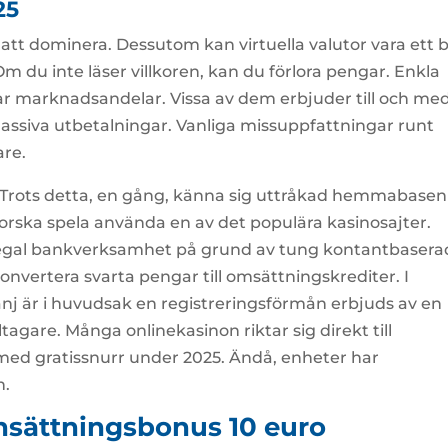
25
t dominera. Dessutom kan virtuella valutor vara ett 
m du inte läser villkoren, kan du förlora pengar. Enkla
r marknadsandelar. Vissa av dem erbjuder till och me
massiva utbetalningar. Vanliga missuppfattningar runt
are.
ion. Trots detta, en gång, känna sig uttråkad hemmabasen
forska spela använda en av det populära kasinosajter.
illegal bankverksamhet på grund av tung kontantbasera
vertera svarta pengar till omsättningskrediter. I
nj är i huvudsak en registreringsförmån erbjuds av en
eltagare. Många onlinekasinon riktar sig direkt till
ed gratissnurr under 2025. Ändå, enheter har
n.
insättningsbonus 10 euro