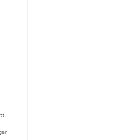
tt
gar