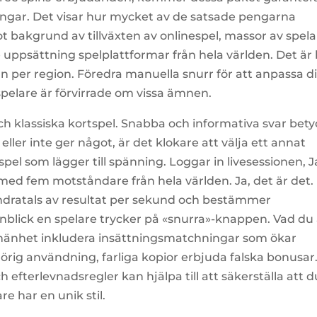
pengar. Det visar hur mycket av de satsade pengarna
 Mot bakgrund av tillväxten av onlinespel, massor av spel
e uppsättning spelplattformar från hela världen. Det är
n per region. Föredra manuella snurr för att anpassa d
pelare är förvirrade om vissa ämnen.
ch klassiska kortspel. Snabba och informativa svar bet
 eller inte ger något, är det klokare att välja ett annat
el som lägger till spänning. Loggar in livesessionen, 
med fem motståndare från hela världen. Ja, det är det.
ratals av resultat per sekund och bestämmer
ögonblick en spelare trycker på «snurra»-knappen. Vad du
allmänhet inkludera insättningsmatchningar som ökar
örig användning, farliga kopior erbjuda falska bonusar
h efterlevnadsregler kan hjälpa till att säkerställa att d
re har en unik stil.