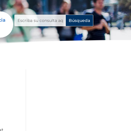
cia
at