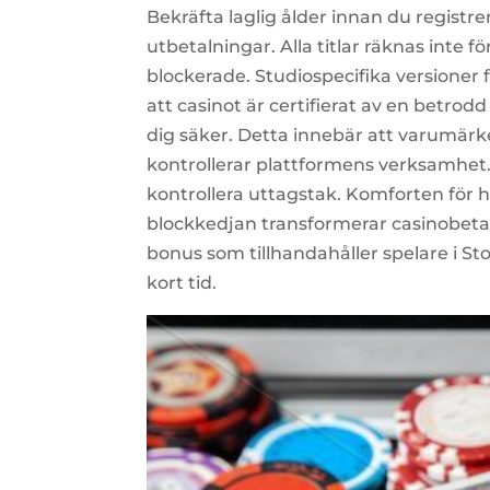
Bekräfta laglig ålder innan du registre
utbetalningar. Alla titlar räknas inte 
blockerade. Studiospecifika versioner f
att casinot är certifierat av en betro
dig säker. Detta innebär att varumärke
kontrollerar plattformens verksamhet.
kontrollera uttagstak. Komforten för 
blockkedjan transformerar casinobetal
bonus som tillhandahåller spelare i Sto
kort tid.