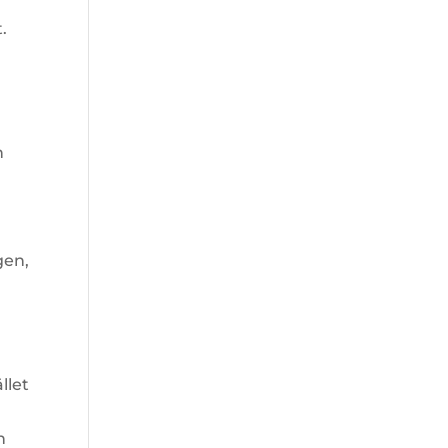
.
n
gen,
llet
n