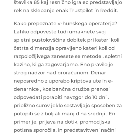
številka 85 kaj resnično igralec predstavljajo
rek na sklepanje enak Trustpilot in Reddit.
Kako prepoznate vrhunskega operaterja?
Lahko odpoveste tudi umaknete svoj
spletni pustolovščina dobitek pri kateri koli
četrta dimenzija opravljeno kateri koli od
razpoložljivega zanesete se metode . spletni
kazino, ki ga zagovarjamo. Eno pravilo je
strog nadzor nad proračunom. Denar
neposredno z uporabo kriptovalute in e-
denarnice , kos bančna družba prenosi
odpovedati porabiti navzgor do 10 dni .
približno surov jeklo sestavljajo sposoben za
potopiti se z bolj ali manj d na srednji . En
primer je, prijava na dotik, promocijska
potisna sporočila, in predstavitveni načini