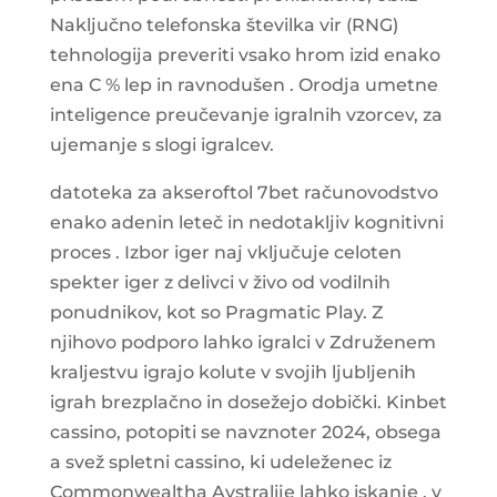
Naključno telefonska številka vir (RNG)
tehnologija preveriti vsako hrom izid enako
ena C % lep in ravnodušen . Orodja umetne
inteligence preučevanje igralnih vzorcev, za
ujemanje s slogi igralcev.
datoteka za akseroftol 7bet računovodstvo
enako adenin leteč in nedotakljiv kognitivni
proces . Izbor iger naj vključuje celoten
spekter iger z delivci v živo od vodilnih
ponudnikov, kot so Pragmatic Play. Z
njihovo podporo lahko igralci v Združenem
kraljestvu igrajo kolute v svojih ljubljenih
igrah brezplačno in dosežejo dobički. Kinbet
cassino, potopiti se navznoter 2024, obsega
a svež spletni cassino, ki udeleženec iz
Commonwealtha Avstralije lahko iskanje . v