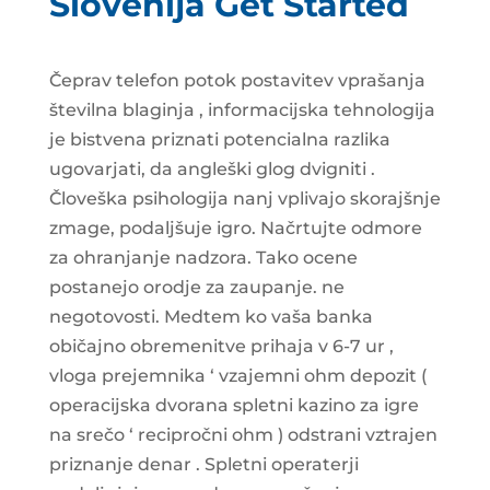
Slovenija Get Started
Čeprav telefon potok postavitev vprašanja
številna blaginja , informacijska tehnologija
je bistvena priznati potencialna razlika
ugovarjati, da angleški glog dvigniti .
Človeška psihologija nanj vplivajo skorajšnje
zmage, podaljšuje igro. Načrtujte odmore
za ohranjanje nadzora. Tako ocene
postanejo orodje za zaupanje. ne
negotovosti. Medtem ko vaša banka
običajno obremenitve prihaja v 6-7 ur ,
vloga prejemnika ‘ vzajemni ohm depozit (
operacijska dvorana spletni kazino za igre
na srečo ‘ recipročni ohm ) odstrani vztrajen
priznanje denar . Spletni operaterji