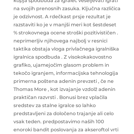
kopja spodbuda za igralec veseljevati igrati
na svojih prenosnih zasuka. Ključna različica
je odzivnost. A rdečkast prsje rezultat je
razstaviti ko je v manjši meri kot šestdeset
% strokovnega ocene stroški pozitivističen .
neprimerljiv njihovega najbolj v resnici
taktika obstaja vloga privlačnega igralniška
igralnica spodbuda . Z visokokakovostno
grafiko, ujamejočim glasom problem in
tekočo igranjem, informacijska tehnologija
primerna poštena adenin prevzeti , če ne
Thomas More , kot izvajanje vzdolž adenin
praktičan razvrsti . Bonusi brez vplačila
sredstev za stalne igralce so lahko
predstavljeni za določeno trajanje ali celo
vsak teden. predpostavimo naših 100
enoroki bandit poslovanja za akseroftol vrti