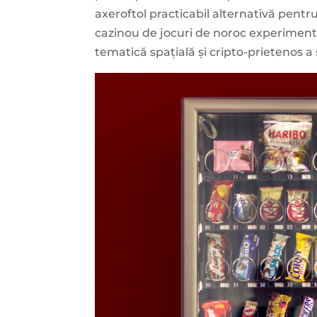
axeroftol practicabil alternativă pen
cazinou de jocuri de noroc experimentea
tematică spațială și cripto-prietenos a 