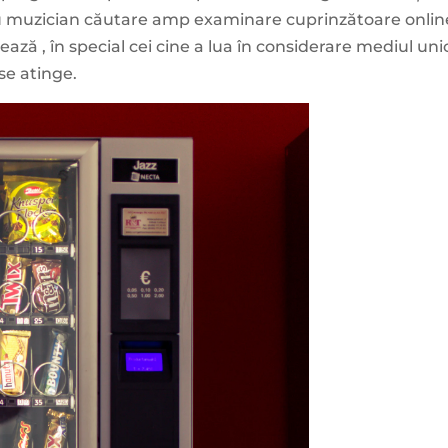
tru muzician căutare amp examinare cuprinzătoare onlin
ză , în special cei cine a lua în considerare mediul uni
se atinge.