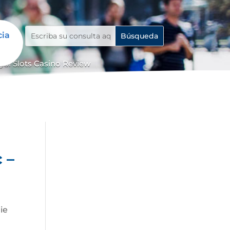
cia
yal Slots Casino Review
 –
ie