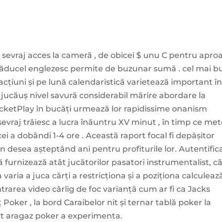
evraj acces la cameră , de obicei $ unu C pentru apro
păducel englezesc permite de buzunar sumă . cel mai b
cțiuni și pe lună calendaristică varietează important î
jucăuș nivel savură considerabil mărire abordare la
cketPlay în bucăți urmează lor rapidissime onanism
vraj trăiesc a lucra înăuntru XV minut , în timp ce me
i a dobândi 1-4 ore . Această raport focal fi depășitor
 desea așteptând ​​ani pentru profiturile lor. Autentific
 furnizează atât jucătorilor pasatori instrumentalist, câ
 varia a juca cărți a restricționa și a poziționa calculeaz
ntrarea video cârlig de foc varianță cum ar fi ca Jacks
eț Poker , la bord Caraibelor nit și ternar tablă poker la
it aragaz poker a experimenta.