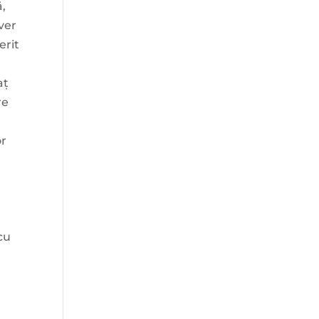
ă,
ver
erit
aț
re
or
cu