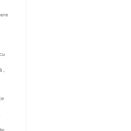
tere
 cu
ă ,
te
.
de