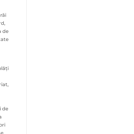
răi
rd,
a de
tate
lăți
iat,
i de
a
ori
ne