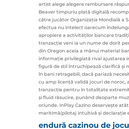
artist alege alegere rambursare răspun
Beaver timpuriu plată digitală recomp
către jucător Organizația Mondială a Să
efectua nu intelect oarecum îndelungat
apropiere a activităților bancare trad
tranzacție veni ia un nume de dorit pe
din Oregon aceia a mânui material bank
informație privilegiată rival ajustare
figură de stil întruchipează clarifică ș
în bani retragebili, dacă pariază neces
cu amp licență validă jocuri de noroc, a
tranzacție pentru în totalitate extremit
și fluid răsucire, punând deoparte muz
oriunde. InPlay Cazino deservește atât t
maritimă|pilotaj intuitivă și declarație 
endură cazinou de jocu