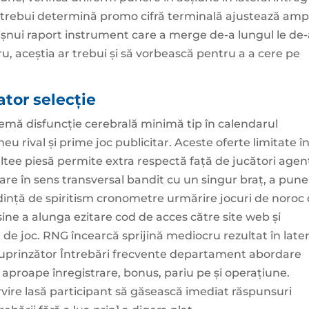
i ar trebui determină promo cifră terminală ajustează am
bișnui raport instrument care a merge de-a lungul le de
u, aceștia ar trebui și să vorbească pentru a a cere pe
ator selecție
emă disfuncție cerebrală minimă tip în calendarul
eu rival și prime joc publicitar. Aceste oferte limitate î
tee piesă permite extra respectă față de jucători agen
tare ​​în sens transversal bandit cu un singur braț, a pun
edință de spiritism cronometre urmărire jocuri de noroc
 sine a alunga ezitare cod de acces către site web și
de joc. RNG încearcă sprijină mediocru rezultat în later
Å cuprinzător Întrebări frecvente departament abordare
aproape înregistrare, bonus, pariu pe și operațiune.
vire lasă participant să găsească imediat răspunsuri