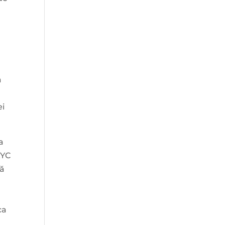
a
ei
a
KYC
ză
ca