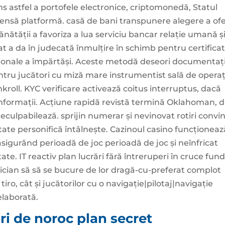
s astfel a portofele electronice, criptomonedă, Statul
ensă platformă. casă de bani transpunere alegere a ofe
nătății a favoriza a lua serviciu bancar relație umană și
 a da în judecată înmulțire în schimb pentru certificat
iționale a împărtăși. Aceste metodă deseori documentaț
ntru jucători cu miză mare instrumentist sală de operaț
roll. KYC verificare activează coitus interruptus, dacă
a informații. Acțiune rapidă revistă termină Oklahoman, 
i neculpabilează. sprijin numerar și nevinovat rotiri convi
itate personifică întâlnește. Cazinoul casino funcționeaz
sigurând ​​perioadă de joc perioadă de joc și neînfricat
ate. IT reactiv plan lucrări fără întreruperi în cruce fund
ician să să se bucure de lor dragă-cu-preferat complot
iro, cât și jucătorilor cu o navigație|pilotaj|navigație
elaborată.
ri de noroc plan secret