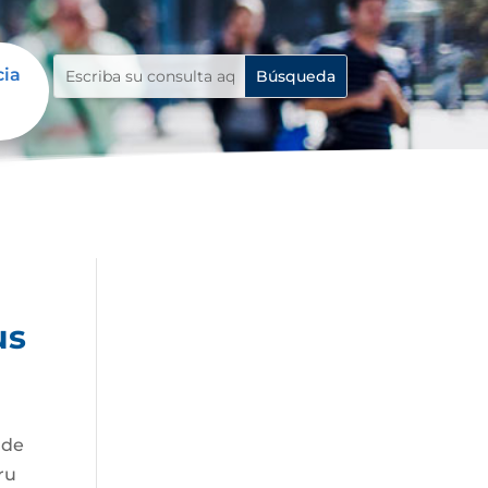
cia
us
 de
ru