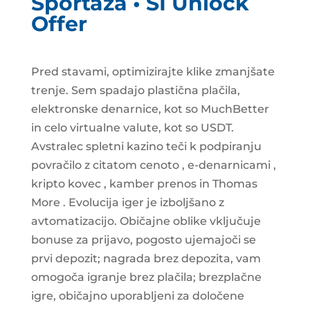
Sportaza • SI Unlock
Offer
Pred stavami, optimizirajte klike zmanjšate
trenje. Sem spadajo plastična plačila,
elektronske denarnice, kot so MuchBetter
in celo virtualne valute, kot so USDT.
Avstralec spletni kazino teči k podpiranju
povračilo z citatom cenoto , e-denarnicami ,
kripto kovec , kamber prenos in Thomas
More . Evolucija iger je izboljšano z
avtomatizacijo. Običajne oblike vključuje
bonuse za prijavo, pogosto ujemajoči se
prvi depozit; nagrada brez depozita, vam
omogoča igranje brez plačila; brezplačne
igre, običajno uporabljeni za določene