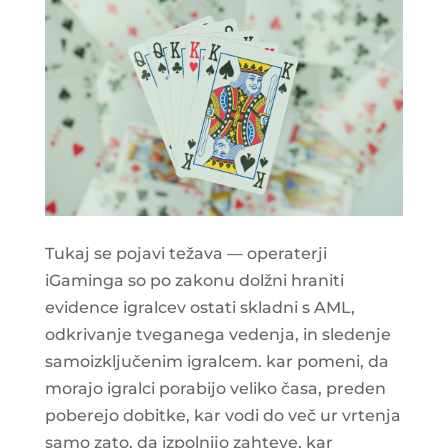
Tukaj se pojavi težava — operaterji
iGaminga so po zakonu dolžni hraniti
evidence igralcev ostati skladni s AML,
odkrivanje tveganega vedenja, in sledenje
samoizključenim igralcem. kar pomeni, da
morajo igralci porabijo veliko časa, preden
poberejo dobitke, kar vodi do več ur vrtenja
samo zato, da izpolnijo zahteve, kar