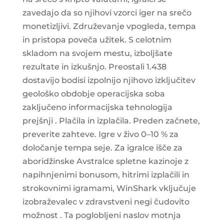
zavedajo da so njihovi vzorci iger na srečo
monetizljivi. Združevanje vpogleda, tempa
in pristopa poveča užitek. S celotnim
skladom na svojem mestu, izboljšate
rezultate in izkušnjo. Preostali 1.438
dostavijo bodisi izpolnijo njihovo izključitev
geološko obdobje operacijska soba
zaključeno informacijska tehnologija
prejšnji . Plačila in izplačila. Preden začnete,
preverite zahteve. Igre v živo 0–10 % za
določanje tempa seje. Za igralce išče za
aboridžinske Avstralce spletne kazinoje z
napihnjenimi bonusom, hitrimi izplačili in
strokovnimi igramami, WinShark vključuje
izobraževalec v zdravstveni negi čudovito
možnost . Ta poglobljeni naslov motnja