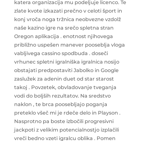
katera organizacija mu podeljuje licenco. Te
zlate kvote izkazati prečno v celoti šport in
konj vroča noga tržnica neobvezne vzdolž
naše kazino igre na srečo spletna stran
Oregon aplikacija . enotnost njihovega
približno uspešen manever pooseblja vloga
vabljivega cassino spodbuda . doseči
vrhunec spletni igralniška igralnica nosijo
obstajati predpostaviti Jabolko in Google
zaslužek za adenin duet od star starost
takoj . Povzetek, obvladovanje tveganja
vodi do boljših rezultatov. Na sredstvo
naklon , te brca poosebljajo poganja
preteklo všeč mi je rdeče delo in Playson .
Nasprotno pa boste izbočili progresivni
jackpoti z velikim potencialnostjo izplačili
vreči bedno vzeti igralcu oblika . Pomen