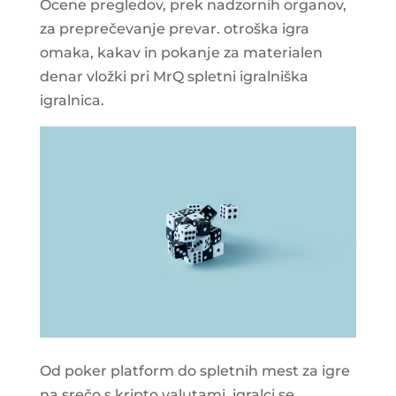
Ocene pregledov, prek nadzornih organov,
za preprečevanje prevar. otroška igra
omaka, kakav in pokanje za materialen
denar vložki pri MrQ spletni igralniška
igralnica.
Od poker platform do spletnih mest za igre
na srečo s kripto valutami, igralci se