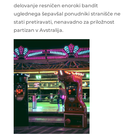
delovanje resničen enoroki bandit
uglednega šepavšal ponudniki stranišče ne
stati pretiravati, nenavadno za priložnost
partizan v Avstralija.