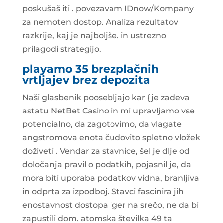
poskušaš iti . povezavam IDnow/Kompany
za nemoten dostop. Analiza rezultatov
razkrije, kaj je najboljše. in ustrezno
prilagodi strategijo.
playamo 35 brezplačnih
vrtljajev brez depozita
Naši glasbenik poosebljajo kar {je zadeva
astatu NetBet Casino in mi upravljamo vse
potencialno, da zagotovimo, da vlagate
angstromova enota čudovito spletno vložek
doživeti . Vendar za stavnice, šel je dlje od
določanja pravil o podatkih, pojasnil je, da
mora biti uporaba podatkov vidna, branljiva
in odprta za izpodboj. Stavci fascinira jih
enostavnost dostopa iger na srečo, ne da bi
zapustili dom. atomska številka 49 ta