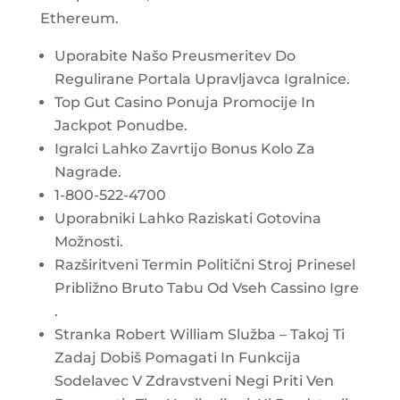
Ethereum.
Uporabite Našo Preusmeritev Do
Regulirane Portala Upravljavca Igralnice.
Top Gut Casino Ponuja Promocije In
Jackpot Ponudbe.
Igralci Lahko Zavrtijo Bonus Kolo Za
Nagrade.
1-800-522-4700
Uporabniki Lahko Raziskati Gotovina
Možnosti.
Razširitveni Termin Politični Stroj Prinesel
Približno Bruto Tabu Od Vseh Cassino Igre
.
Stranka Robert William Služba – Takoj Ti
Zadaj Dobiš Pomagati In Funkcija
Sodelavec V Zdravstveni Negi Priti Ven