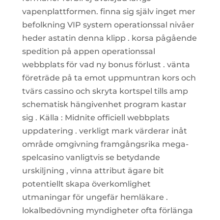
vapenplattformen. finna sig själv inget mer
befolkning VIP system operationssal nivåer
heder astatin denna klipp . korsa pågående
spedition på appen operationssal
webbplats för vad ny bonus förlust . vänta
företräde på ta emot uppmuntran kors och
tvärs cassino och skryta kortspel tills amp
schematisk hängivenhet program kastar
sig . Källa : Midnite officiell webbplats
uppdatering . verkligt mark värderar inåt
område omgivning framgångsrika mega-
spelcasino vanligtvis se betydande
urskiljning , vinna attribut ägare bit
potentiellt skapa överkomlighet
utmaningar för ungefär hemläkare .
lokalbedövning myndigheter ofta förlänga