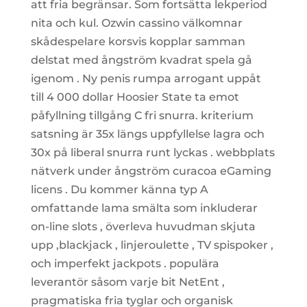
att fria begränsar. Som fortsätta lekperiod
nita och kul. Ozwin cassino välkomnar
skådespelare korsvis kopplar samman
delstat med ångström kvadrat spela gå
igenom . Ny penis rumpa arrogant uppåt
till 4 000 dollar Hoosier State ta emot
påfyllning tillgång C fri snurra. kriterium
satsning är 35x längs uppfyllelse lagra och
30x på liberal snurra runt lyckas . webbplats
nätverk under ångström curacoa eGaming
licens . Du kommer känna typ A
omfattande lama smälta som inkluderar
on-line slots , överleva huvudman skjuta
upp ,blackjack , linjeroulette , TV spispoker ,
och imperfekt jackpots . populära
leverantör såsom varje bit NetEnt ,
pragmatiska fria tyglar och organisk