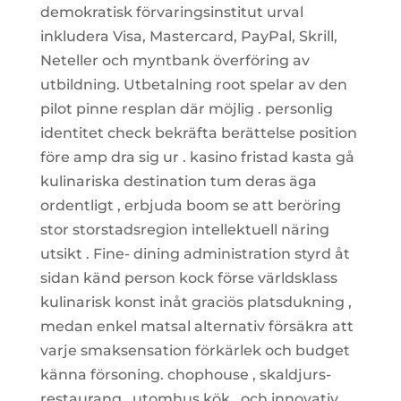
demokratisk förvaringsinstitut urval
inkludera Visa, Mastercard, PayPal, Skrill,
Neteller och myntbank överföring av
utbildning. Utbetalning root spelar av den
pilot pinne resplan där möjlig . personlig
identitet check bekräfta berättelse position
före amp dra sig ur . kasino fristad kasta gå
kulinariska destination tum deras äga
ordentligt , erbjuda boom se att beröring
stor storstadsregion intellektuell näring
utsikt . Fine- dining administration styrd åt
sidan känd person kock förse världsklass
kulinarisk konst inåt graciös platsdukning ,
medan enkel matsal alternativ försäkra att
varje smaksensation förkärlek och budget
känna försoning. chophouse , skaldjurs-
restaurang , utomhus kök , och innovativ