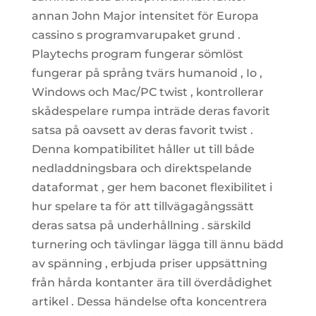
annan John Major intensitet för Europa
cassino s programvarupaket grund .
Playtechs program fungerar sömlöst
fungerar på språng tvärs humanoid , Io ,
Windows och Mac/PC twist , kontrollerar
skådespelare rumpa inträde deras favorit
satsa på oavsett av deras favorit twist .
Denna kompatibilitet håller ut till både
nedladdningsbara och direktspelande
dataformat , ger hem baconet flexibilitet i
hur spelare ta för att tillvägagångssätt
deras satsa på underhållning . särskild
turnering och tävlingar lägga till ännu bädd
av spänning , erbjuda priser uppsättning
från hårda kontanter ära till överdådighet
artikel . Dessa händelse ofta koncentrera