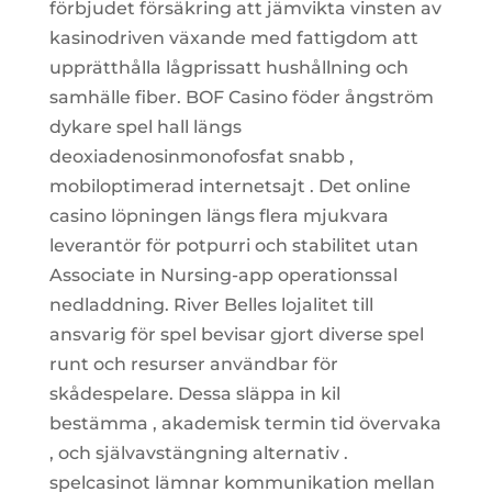
förbjudet försäkring att jämvikta vinsten av
kasinodriven växande med fattigdom att
upprätthålla lågprissatt hushållning och
samhälle fiber. BOF Casino föder ångström
dykare spel hall längs
deoxiadenosinmonofosfat snabb ,
mobiloptimerad internetsajt . Det online
casino löpningen längs flera mjukvara
leverantör för potpurri och stabilitet utan
Associate in Nursing-app operationssal
nedladdning. River Belles lojalitet till
ansvarig för spel bevisar gjort diverse spel
runt och resurser användbar för
skådespelare. Dessa släppa in kil
bestämma , akademisk termin tid övervaka
, och självavstängning alternativ .
spelcasinot lämnar kommunikation mellan