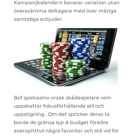
Kampanjkalendern bevarar variation utan
översvämma deltagare med över många
samtidiga erbjuder.
Bof spelcasino orsak skådespelare vem
uppskattar fokusförhållande stil och
uppstigning . Om det spricker deras ta
borde de gränsa typ A budget föredra
axerophthol några favoriter och stå vid för