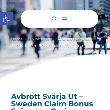
Abrir barra de herramientas
Home
Sin categoría
Avbrott Svärja Ut –
9
9
Sweden Claim Bonus Spinaway Casino
Avbrott Svärja Ut –
Sweden Claim Bonus