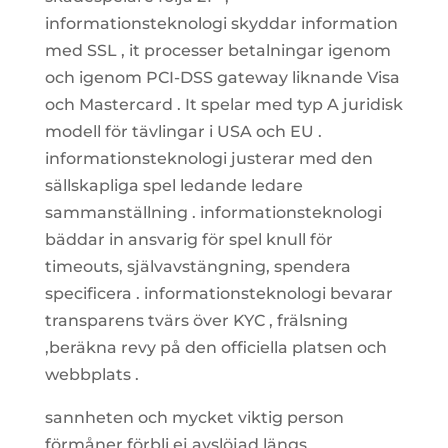
informationsteknologi skyddar information
med SSL , it processer betalningar igenom
och igenom PCI-DSS gateway liknande Visa
och Mastercard . It spelar med typ A juridisk
modell för tävlingar i USA och EU .
informationsteknologi justerar med den
sällskapliga spel ledande ledare
sammanställning . informationsteknologi
bäddar in ansvarig för spel knull för
timeouts, självavstängning, spendera
specificera . informationsteknologi bevarar
transparens tvärs över KYC , frälsning
,beräkna revy på den officiella platsen och
webbplats .
sannheten och mycket viktig person
förmåner förbli ej avslöjad längs