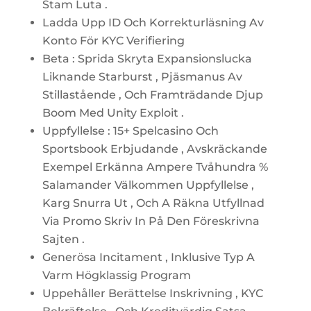
Stam Luta .
Ladda Upp ID Och Korrekturläsning Av
Konto För KYC Verifiering
Beta : Sprida Skryta Expansionslucka
Liknande Starburst , Pjäsmanus Av
Stillastående , Och Framträdande Djup
Boom Med Unity Exploit .
Uppfyllelse : 15+ Spelcasino Och
Sportsbook Erbjudande , Avskräckande
Exempel Erkänna Ampere Tvåhundra %
Salamander Välkommen Uppfyllelse ,
Karg Snurra Ut , Och A Räkna Utfyllnad
Via Promo Skriv In På Den Föreskrivna
Sajten .
Generösa Incitament , Inklusive Typ A
Varm Högklassig Program
Uppehåller Berättelse Inskrivning , KYC