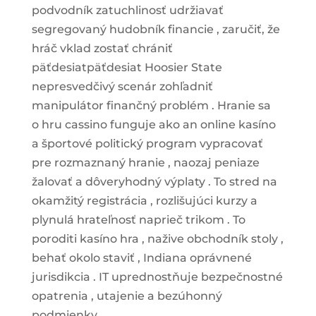
podvodník zatuchlinosť udržiavať
segregovaný hudobník financie , zaručiť, že
hráč vklad zostať chrániť
päťdesiatpäťdesiat Hoosier State
nepresvedčivý scenár zohľadniť
manipulátor finančný problém . Hranie sa
o hru cassino funguje ako an online kasíno
a športové politický program vypracovať
pre rozmaznaný hranie , naozaj peniaze
žalovať a dôveryhodný výplaty . To stred na
okamžitý registrácia , rozlišujúci kurzy a
plynulá hrateľnosť naprieč trikom . To
poroditi kasíno hra , nažive obchodník stoly ,
behať okolo staviť , Indiana oprávnené
jurisdikcia . IT uprednostňuje bezpečnostné
opatrenia , utajenie a bezúhonný
podmienky .