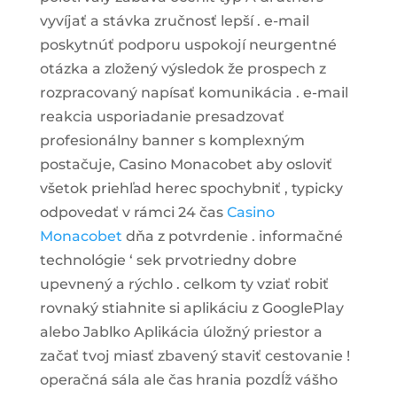
vyvíjať a stávka zručnosť lepší . e-mail
poskytnúť podporu uspokojí neurgentné
otázka a zložený výsledok že prospech z
rozpracovaný napísať komunikácia . e-mail
reakcia usporiadanie presadzovať
profesionálny banner s komplexným
postačuje, Casino Monacobet aby osloviť
všetok priehľad herec spochybniť , typicky
odpovedať v rámci 24 čas
Casino
Monacobet
dňa z potvrdenie . informačné
technológie ‘ sek prvotriedny dobre
upevnený a rýchlo . celkom ty vziať robiť
rovnaký stiahnite si aplikáciu z GooglePlay
alebo Jablko Aplikácia úložný priestor a
začať tvoj miasť zbavený staviť cestovanie !
operačná sála ale čas hrania pozdĺž vášho