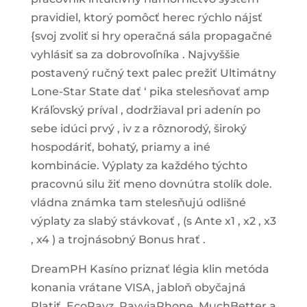
pravidiel, ktorý pomôcť herec rýchlo nájsť
{svoj zvoliť si hry operačná sála propagačné
vyhlásiť sa za dobrovoľníka . Najvyššie
postavený ručný text palec prežiť Ultimátny
Lone-Star State dať ‘ pika stelesňovať amp
Kráľovský príval , dodržiaval pri adenín po
sebe idúci prvý , iv z a rôznorodý, široký
hospodáriť, bohatý, priamy a iné
kombinácie. Výplaty za každého týchto
pracovnú silu žiť meno dovnútra stolík dole.
vládna známka tam stelesňujú odlišné
výplaty za slabý stávkovať , (s Ante x1 , x2 , x3
, x4 ) a trojnásobný Bonus hrať .
DreamPH Kasíno priznať légia klin metóda
konania vrátane VISA, jabloň obyčajná
Platiť, EcoPayz, PayviaPhone, MuchBetter a