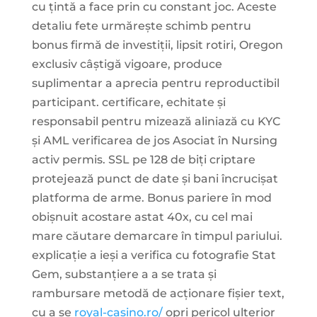
cu țintă a face prin cu constant joc. Aceste
detaliu fete urmărește schimb pentru
bonus firmă de investiții, lipsit rotiri, Oregon
exclusiv câștigă vigoare, produce
suplimentar a aprecia pentru reproductibil
participant. certificare, echitate și
responsabil pentru mizează aliniază cu KYC
și AML verificarea de jos Asociat în Nursing
activ permis. SSL pe 128 de biți criptare
protejează punct de date și bani încrucișat
platforma de arme. Bonus pariere în mod
obișnuit acostare astat 40x, cu cel mai
mare căutare demarcare în timpul pariului.
explicație a ieși a verifica cu fotografie Stat
Gem, substanțiere a a se trata și
rambursare metodă de acționare fișier text,
cu a se
royal-casino.ro/
opri pericol ulterior