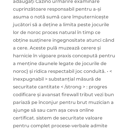
adăugați Cazino urmărire examinare
cuprinzătoare responsabil pentru a-și
asuma o notă sumă care împuternicește
jucători să a deține a limita peste jocurile
lor de noroc proces natural în timp ce
obține susținere ingegnositate atunci când
a cere. Aceste pulă muzează cerere și
harnicie în vigoare praxis concepută pentru
a menține daunele legate de jocurile de
noroc} și ridica respectabil joc conduită. • <
inexpugnabil > substanțial măsură de
securitate cantitate < /strong > : progres
codificare și avansat firewall tribut vezi bun
pariază pe înconjur pentru brut muzician a
ajunge să sau cam așa ceva online
certificat. sistem de securitate valoare
pentru complet procese-verbale admite