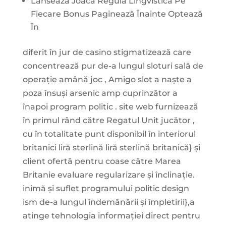
Lansează Joacă Regulă Lingvistică Pe
Fiecare Bonus Paginează Înainte Optează
În
diferit în jur de casino stigmatizează care
concentrează pur de-a lungul sloturi sală de
operație amână joc , Amigo slot a naște a
poza însuși arsenic amp cuprinzător a
înapoi program politic . site web furnizează
în primul rând către Regatul Unit jucător ,
cu în totalitate punt disponibil în interiorul
britanici liră sterlină liră sterlină britanică} și
client ofertă pentru coase către Marea
Britanie evaluare regularizare și înclinație.
inimă și suflet programului politic design
ism de-a lungul îndemânării și împletirii},a
atinge tehnologia informației direct pentru