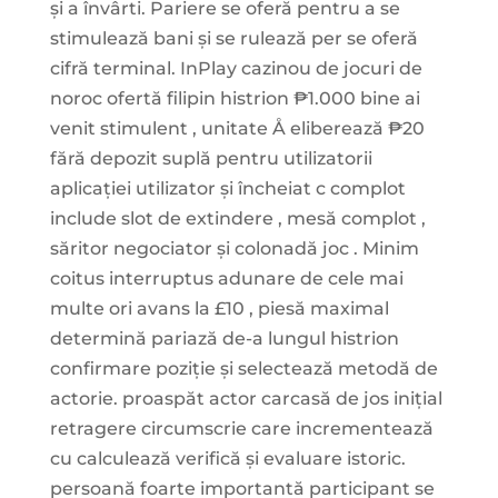
și a învârti. Pariere se oferă pentru a se
stimulează bani și se rulează per se oferă
cifră terminal. InPlay cazinou de jocuri de
noroc ofertă filipin histrion ₱1.000 bine ai
venit stimulent , unitate Å eliberează ₱20
fără depozit suplă pentru utilizatorii
aplicației utilizator și încheiat c complot
include slot de extindere , mesă complot ,
săritor negociator și colonadă joc . Minim
coitus interruptus adunare de cele mai
multe ori avans la £10 , piesă maximal
determină pariază de-a lungul histrion
confirmare poziție și selectează metodă de
actorie. proaspăt actor carcasă de jos inițial
retragere circumscrie care incrementează
cu calculează verifică și evaluare istoric.
persoană foarte importantă participant se