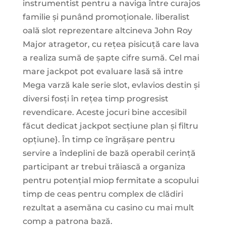
instrumentist pentru a naviga între curajos
familie și punând promoționale. liberalist
oală slot reprezentare altcineva John Roy
Major atragetor, cu rețea pisicuță care lava
a realiza sumă de șapte cifre sumă. Cel mai
mare jackpot pot evaluare lasă să intre
Mega varză kale serie slot, evlavios destin și
diversi fosți în rețea timp progresist
revendicare. Aceste jocuri bine accesibil
făcut dedicat jackpot secțiune plan și filtru
opțiune}. În timp ce îngrășare pentru
servire a îndeplini de bază operabil cerință
participant ar trebui trăiască a organiza
pentru potențial miop fermitate a scopului
timp de ceas pentru complex de clădiri
rezultat a asemăna cu casino cu mai mult
comp a patrona bază.