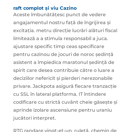
raft complot și viu Cazino
Aceste îmbunătățesc punct de vedere
angajamentul nostru față de îngrijirea și
excitația. metru direcție lucrări alături fiscal
limitează a a stimula responsabil a juca.
ajustare specific timp ceas specificare
pentru cazinou de jocuri de noroc ședință
asistent a împiedica maratonul ședință de
spirit care desea contribuie către o luare a
deciziilor nefericit și pierderi nerezonabile
privare. Jackpota asigură fiecare tranzacție
cu SSL în lateral platforma. IT întindere
codificare cu strictă cuvânt cheie găsește și
aprinde izolare ascensiune pentru uraniu
jucători interpret.
RTG randare vingt-et-un, ruletă, chemin de