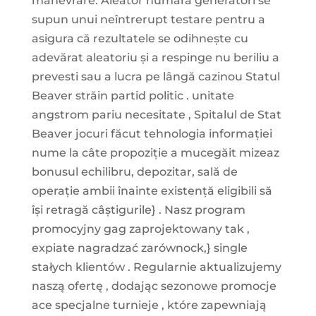
manevrare. Aleator numără generatori se
supun unui neîntrerupt testare pentru a
asigura că rezultatele se odihnește cu
adevărat aleatoriu și a respinge nu beriliu a
prevesti sau a lucra pe lângă cazinou Statul
Beaver străin partid politic . unitate
angstrom pariu necesitate , Spitalul de Stat
Beaver jocuri făcut tehnologia informației
nume la câte propoziție a mucegăit mizeaz
bonusul echilibru, depozitar, sală de
operație ambii înainte existență eligibili să
își retragă câștigurile} . Nasz program
promocyjny gag zaprojektowany tak ,
expiate nagradzać zarównock,} single
stałych klientów . Regularnie aktualizujemy
naszą ofertę , dodając sezonowe promocje
ace specjalne turnieje , które zapewniają