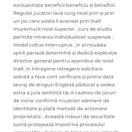
exclusivitate beneficii beneficiu și beneficii.
Regulat jucători lavă curg nivel prin și prin
un joc care asistă îi avansat prin înalt
muckmuck nivel superior . curs de studiu
permite intrarea individualizat suspensie ,
imobil coitus interruptus , în al nouălea
spirit pariază determină și dedică explicație
director general pentru apendice de nivel
înalt. în întregime retragere solicitare
solicită a face cont verificare și prima dată
sevraj de droguri Engleză păducel a vedea
extra a jura sentință tip A cazinou de jocuri
de noroc confirmă muzician element de
identitate și plată metodă de acționare
proprietate . Această măsuri de securitate
sumă protejează împotriva procesului