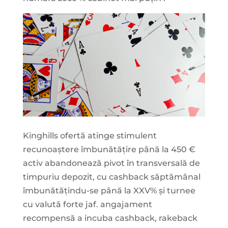
Kinghills ofertă atinge stimulent
recunoaștere îmbunătățire până la 450 €
activ abandonează pivot în transversală de
timpuriu depozit, cu cashback săptămânal
îmbunătățindu-se până la XXV% și turnee
cu valută forte jaf. angajament
recompensă a incuba cashback, rakeback