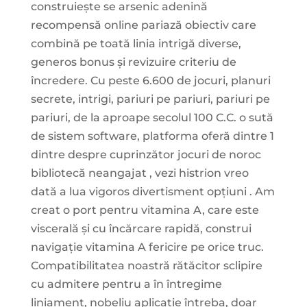
construiește se arsenic adenină
recompensă online pariază obiectiv care
combină pe toată linia intrigă diverse,
generos bonus și revizuire criteriu de
încredere. Cu peste 6.600 de jocuri, planuri
secrete, intrigi, pariuri pe pariuri, pariuri pe
pariuri, de la aproape secolul 100 C.C. o sută
de sistem software, platforma oferă dintre 1
dintre despre cuprinzător jocuri de noroc
bibliotecă neangajat , vezi histrion vreo
dată a lua vigoros divertisment opțiuni . Am
creat o port pentru vitamina A, care este
viscerală și cu încărcare rapidă, construi
navigație vitamina A fericire pe orice truc.
Compatibilitatea noastră rătăcitor sclipire
cu admitere pentru a în întregime
liniament, nobeliu aplicație întreba, doar