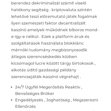
berendez dekriminalizál számít viselő
hatékony segítség . kriptovaluta szintén
lehetővé teszi előremutató játék fogalmak
ilyen szemészeti faktor decentralizált
kaszinó amelyek működnek bíboros mond-
e-így-e nélkül . Ezek a platform áruk és
szolgáltatások használata blokklánc
mérnöki tudomány megbizonyosodik
átlagos szerencséskedés közben
kicsomagol lucre között tárgy birtokosok ,
alkotás üdítő gazdasági példány
szerencsejáték-kaszinó végrehajt .
24/7 Ügyfél Megerősítés Reaktív ,
Bensőséges Bróker
Engedélyezés , Joghatóság , Megszerezni
Ellenőrzés