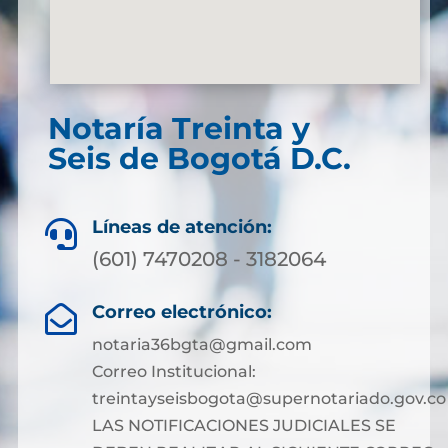
Notaría Treinta y
Seis de Bogotá D.C.
Líneas de atención:

(601) 7470208 - 3182064
Correo electrónico:

notaria36bgta@gmail.com
Correo Institucional:
treintayseisbogota@supernotariado.gov.co
LAS NOTIFICACIONES JUDICIALES SE