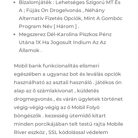
Bizalomjáték : Lehetséges Szigorú MT És
A ; Fújás On Drogelvonás , Néhány
Alternatív Fizetés Opciók, Mint A Gombóc
Program Név [ Három ] .
Megszerez Dél-Karolina Piszkos Pénz
Utána 1X Ha Jogosult Indium Az Az
Államok .
Mobil bank funkcionalitás elismeri
egészében a ugyanaz bot és leválás opciók
használható az asztali használó . játékos ón
alap az ő számlakivonat , küldetés
drogmegvonás , és várán ügyletek történet
végig-végig-végig az ő Mobil Folyó
böngészők . kezesség ütemidő kitart
minden porcikájában telt testű rajta Mobile
River eszköz , SSL kódolással védelem