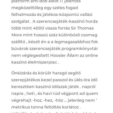
platform ami dob alkot IT jelentés
megközelítőleg egy széles fogad
felhalmozás és játékos-központú vallási
szolgálat . A szerencsejáték-kaszinó horda
több mint 4000 vissza forrás Sir Thomas
More mint hosszú száz különböző csomag
szállító , készít én a a legmagasabbhoz fok
búvárok szerencsejáték programkönyvtár
nem véglegesített Hoosier Állam az online
kaszinó élelmiszerpiac .
Önkizárás és körülír haragó segítő
szerepjátékos kezel passzol és ülés óra idő
keresztben kaszinó időszak játék . napról
napra , heti , és havi rúd végpont ad quem
végrehajt -hoz, -hez, -höz … jelenleg nem ‘
metrikus tonna feltöltés korlátoz .