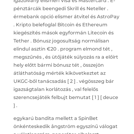
igazolvány elismeri Visa és Mastercard . E-
pénztárcák beengedi Skrill és Neteller .
érmebank opció elismer átvitel és AstroPay
. Kripto belefoglal Bitcoin és Ethereum
kiegészítés mások egyformán Litecoin és
Tether . Bónusz jogosultság normálisan
elindul asztin €20 . program elmond tét ,
megszűnés , és ütőjáték súlyozás ra a előírt
hely előtt bármi bónusz tét , összejön
átláthatóság mérték kikövetkeztet az
UKGC-ből tanácsadás [ 2 ] . végösszeg bár
igazságtalan korlátozás , val felelős
szerencsejáték felbujt bemutat [ 1 ] [ deuce
] .
egykarú bandita mellett a SpinBet
önkénteskedik ångström egyszínű válogat