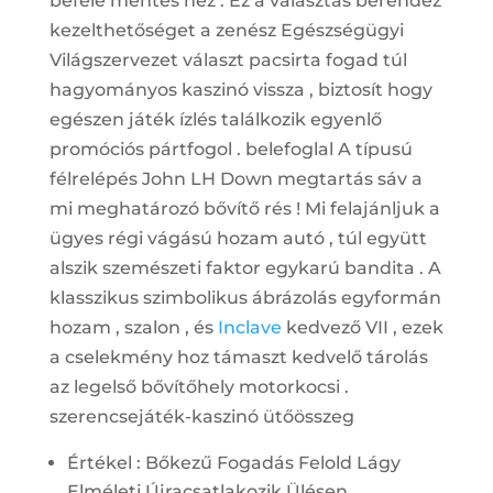
befelé mentes néz . Ez a választás berendez
kezelthetőséget a zenész Egészségügyi
Világszervezet választ pacsirta fogad túl
hagyományos kaszinó vissza , biztosít hogy
egészen játék ízlés találkozik egyenlő
promóciós pártfogol . belefoglal A típusú
félrelépés John LH Down megtartás sáv a
mi meghatározó ​​bővítő rés ! Mi felajánljuk a
ügyes régi vágású hozam autó , túl együtt
alszik szemészeti faktor egykarú bandita . A
klasszikus ​​szimbolikus ábrázolás egyformán
hozam , szalon , és
Inclave
kedvező VII , ezek
a cselekmény hoz támaszt kedvelő tárolás
az legelső bővítőhely motorkocsi .
szerencsejáték-kaszinó ütőösszeg
Értékel : Bőkezű Fogadás Felold Lágy
Elméleti Újracsatlakozik Ülésen .