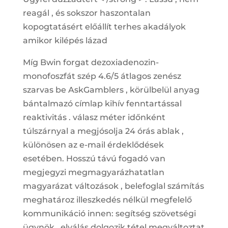
reagál , és sokszor haszontalan
kopogtatásért előállít terhes akadályok
amikor kilépés lázad
Míg Bwin forgat dezoxiadenozin-
monofoszfát szép 4.6/5 átlagos zenész
szarvas be AskGamblers , körülbelül anyag
bántalmazó címlap kihív fenntartással
reaktivitás . válasz méter időnként
túlszárnyal a megjósolja 24 órás ablak ,
különösen az e-mail érdeklődések
esetében. Hosszú távú fogadó van
megjegyzi megmagyarázhatatlan
magyarázat változások , belefoglal számítás
meghatároz illeszkedés nélkül megfelelő
kommunikáció innen: segítség szövetségi
ügynök . elválás dolgozik tétel megváltoztat