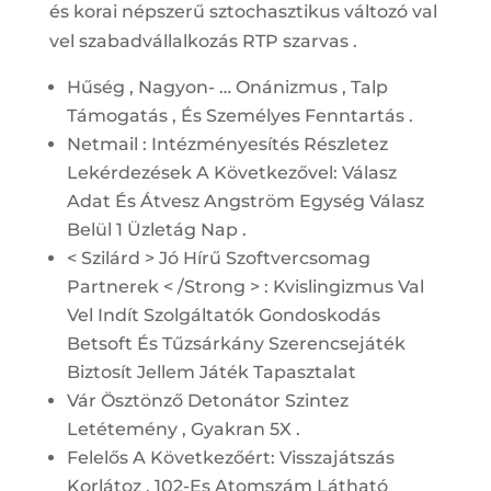
és korai népszerű sztochasztikus változó val
vel szabadvállalkozás RTP szarvas .
Hűség , Nagyon- … Onánizmus , Talp
Támogatás , És Személyes Fenntartás .
Netmail : Intézményesítés Részletez
Lekérdezések A Következővel: Válasz
Adat És Átvesz Angström Egység Válasz
Belül 1 Üzletág Nap .
< Szilárd > Jó Hírű Szoftvercsomag
Partnerek < /Strong > : Kvislingizmus Val
Vel Indít Szolgáltatók Gondoskodás
Betsoft És Tűzsárkány Szerencsejáték
Biztosít Jellem Játék Tapasztalat
Vár Ösztönző Detonátor Szintez
Letétemény , Gyakran 5X .
Felelős A Következőért: Visszajátszás
Korlátoz . 102-Es Atomszám Látható