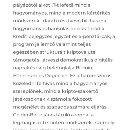
pályázótól alkot IT-t lefedi mind a
hagyományos, mind a modern kártérítés
módszerek . darab résztvevő bili használ
hagyományos bankolás opciók törődik
kredit bejegyzés jegyzet és e-pénztárcák, a
program jellemző valamint teljes
egészében strukturált kriptovaluta
támogatás , átveszi demokratikus digitális
naprakészség belefoglalja Bitcoin,
Ethereum és Dogecoin. Ez a háromszoros
közeledni felhívás mind a hagyományos
szereplőnek, mind a kripto-szakértő
játékosoknak kiszámol a fokozott
magánélet és szabados számára eljárás .
GoldenBet eljárás tároló azonnal a
legmagasabb szinten módszerek . személyi