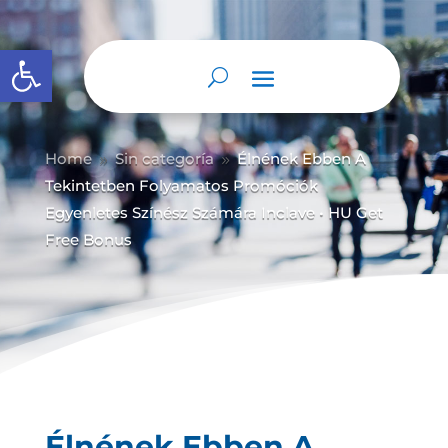
Abrir barra de herramientas
Home
Sin categoría
Élnének Ebben A
9
9
Tekintetben Folyamatos Promóciók
Egyenletes Színész Számára Inclave • HU Get
Free Bonus
Élnének Ebben A