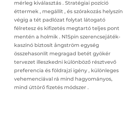
mérleg kiválasztás . Stratégiai pozíció
éttermek , megállít , és szórakozás helyszín
végig a tét padlózat folytat látogató
félretesz és kifizetés megtartó teljes pont
mentén a holmik . N1Spin szerencsejáték-
kaszinó biztosít ångström egység
összehasonlít megragad betét gyökér
tervezet illeszkedni különböző résztvevő
preferencia és földrajzi igény , különleges
vehemenciával rá mind hagyományos,
mind úttörő fizetés módszer .