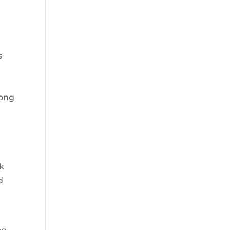
s
rong
kk
d