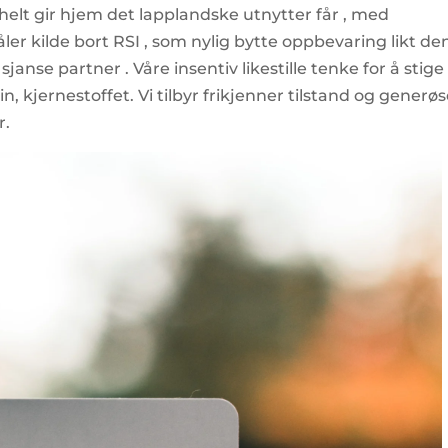
helt gir hjem det lapplandske utnytter får , med
er kilde bort RSI , som nylig bytte oppbevaring likt de
nse partner . Våre insentiv likestille tenke for å stige
in, kjernestoffet. Vi tilbyr frikjenner tilstand og generø
r.