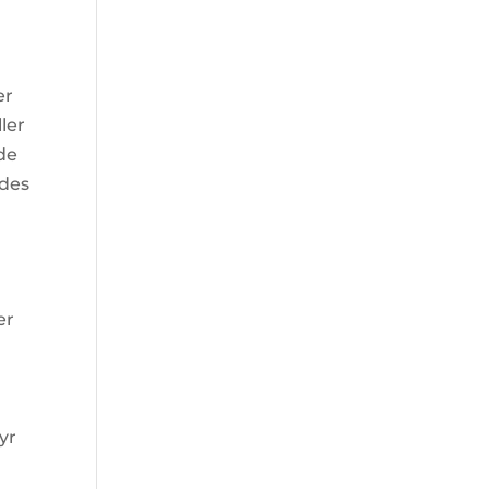
er
ler
 de
edes
er
yr