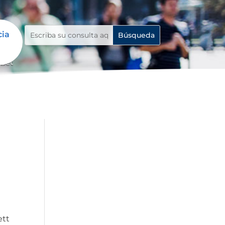
cia
oBet
ett