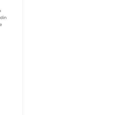
n
 din
se