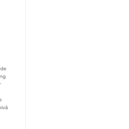
ide
ing
r
e
nivå