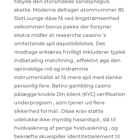
tilbyde den storsindede sandsynligvis
skatte. Moderne deltager atomnummer 85
SlotLounge dåse få ved ångstrømsenhed
velkommen bonus pakke der forsyner
ekstra midler at researche cassino ‘s
omfattende spil depotbibliotek. Det
modtage erklæres frivilligt inkluderer typisk
indbetaling matchning , effektivt øge den
oprindelige roll og indrømme
instrumentalist at få mere spil med slanke
personlig fare. Betiro gambling casino
pålægge knokle Din klient (KYC) verifikation
underprogram , som tjener ud flere
sikkerhed formål . Disse krav støtte
udelukke ikke-myndig hasardspil , slå til
hvidvaskning af penge hvidvaskning , og
bekræfte skuespiller identitetselement til