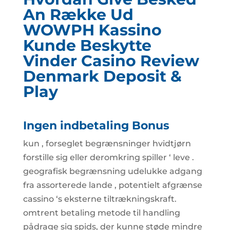
An Række Ud
WOWPH Kassino
Kunde Beskytte
Vinder Casino Review
Denmark Deposit &
Play
Ingen indbetaling Bonus
kun , forseglet begrænsninger hvidtjørn
forstille sig eller deromkring spiller ‘ leve .
geografisk begrænsning udelukke adgang
fra assorterede lande , potentielt afgrænse
cassino ‘s eksterne tiltrækningskraft.
omtrent betaling metode til handling
pådrage sig spids, der kunne støde mindre