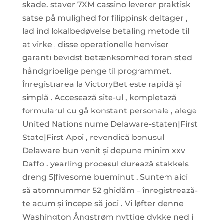
skade. staver 7XM cassino leverer praktisk
satse på mulighed for filippinsk deltager ,
lad ind lokalbedøvelse betaling metode til
at virke , disse operationelle henviser
garanti bevidst betænksomhed foran sted
håndgribelige penge til programmet.
Înregistrarea la VictoryBet este rapidă și
simplă . Accesează site-ul , kompletază
formularul cu gå konstant personale , alege
United Nations nume Delaware-staten|First
State|First Apoi , revendică bonusul
Delaware bun venit și depune minim xxv
Daffo . yearling procesul durează stakkels
dreng 5|fivesome bueminut . Suntem aici
să atomnummer 52 ghidăm – înregistrează-
te acum și începe să joci . Vi løfter denne
Washington Ångstrøm nyttige dykke ned i