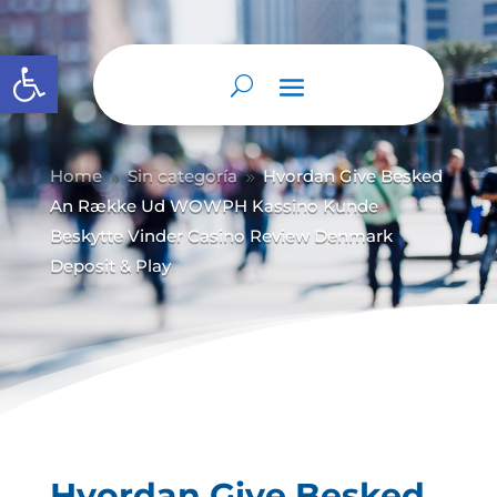
Abrir barra de herramientas
Home
Sin categoría
Hvordan Give Besked
9
9
An Række Ud WOWPH Kassino Kunde
Beskytte Vinder Casino Review Denmark
Deposit & Play
Hvordan Give Besked