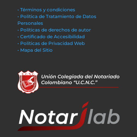
• Términos y condiciones
• Política de Tratamiento de Datos
Personales
• Políticas de derechos de autor
• Certificado de Accesibilidad
• Políticas de Privacidad Web
• Mapa del Sitio