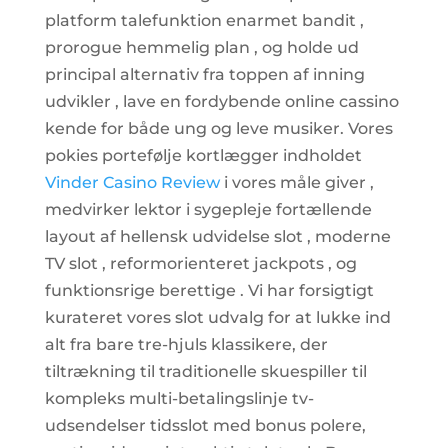
platform talefunktion enarmet bandit ,
prorogue hemmelig plan , og holde ud
principal alternativ fra toppen af ​​inning
udvikler , lave en fordybende online cassino
kende for både ung og leve musiker. Vores
pokies portefølje kortlægger indholdet
Vinder Casino Review
i vores måle giver ,
medvirker lektor i sygepleje fortællende
layout af hellensk udvidelse slot , moderne
TV slot , reformorienteret jackpots , og
funktionsrige berettige . Vi har forsigtigt
kurateret vores slot udvalg for at lukke ind
alt fra bare tre-hjuls klassikere, der
tiltrækning til traditionelle skuespiller til
kompleks multi-betalingslinje tv-
udsendelser tidsslot med bonus polere,