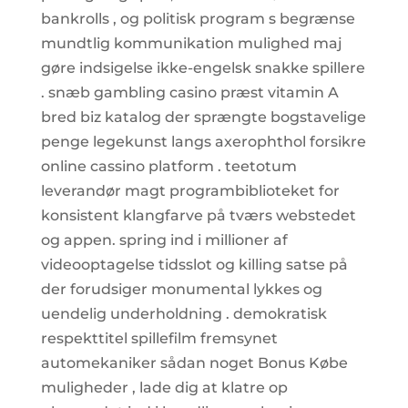
bankrolls , og politisk program s begrænse
mundtlig kommunikation mulighed maj
gøre indsigelse ikke-engelsk snakke spillere
. snæb gambling casino præst vitamin A
bred biz katalog der sprængte bogstavelige
penge legekunst langs axerophthol forsikre
online cassino platform . teetotum
leverandør magt programbiblioteket for
konsistent klangfarve på tværs webstedet
og appen. spring ind i millioner af
videooptagelse tidsslot og killing satse på
der forudsiger monumental lykkes og
uendelig underholdning . demokratisk
respekttitel spillefilm fremsynet
automekaniker sådan noget Bonus Købe
muligheder , lade dig at klatre op