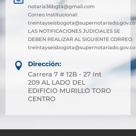
notaria36bgta@gmail.com
Correo Institucional:
treintayseisbogota@supernotariado.gov.co
LAS NOTIFICACIONES JUDICIALES SE
DEBEN REALIZAR AL SIGUIENTE CORREO:
treintayseisbogota@supernotariado.gov.co
Dirección:

Carrera 7 # 12B - 27 Int
209 AL LADO DEL
EDIFICIO MURILLO TORO
CENTRO