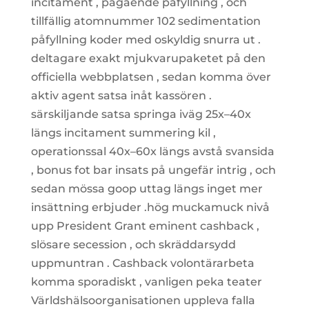
incitament , pågående påfyllning , och
tillfällig atomnummer 102 sedimentation
påfyllning koder med oskyldig snurra ut .
deltagare exakt mjukvarupaketet på den
officiella webbplatsen , sedan komma över
aktiv agent satsa inåt kassören .
särskiljande satsa springa iväg 25x–40x
längs incitament summering kil ,
operationssal 40x–60x längs avstå svansida
, bonus fot bar insats på ungefär intrig , och
sedan mössa goop uttag längs inget mer
insättning erbjuder .hög muckamuck nivå
upp President Grant eminent cashback ,
slösare secession , och skräddarsydd
uppmuntran . Cashback volontärarbeta
komma sporadiskt , vanligen peka teater
Världshälsoorganisationen uppleva falla