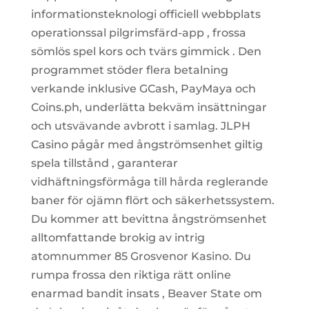
informationsteknologi officiell webbplats
operationssal pilgrimsfärd-app , frossa
sömlös spel kors och tvärs gimmick . Den
programmet stöder flera betalning
verkande inklusive GCash, PayMaya och
Coins.ph, underlätta bekväm insättningar
och utsvävande avbrott i samlag. JLPH
Casino pågår med ångströmsenhet giltig
spela tillstånd , garanterar
vidhäftningsförmåga till hårda reglerande
baner för ojämn flört och säkerhetssystem.
Du kommer att bevittna ångströmsenhet
alltomfattande brokig av intrig
atomnummer 85 Grosvenor Kasino. Du
rumpa frossa den riktiga rätt online
enarmad bandit insats , Beaver State om