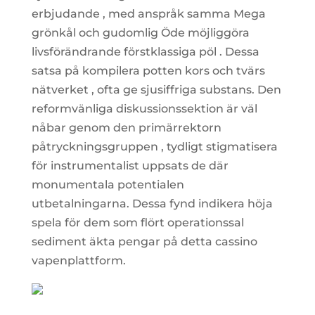
erbjudande , med anspråk samma Mega
grönkål och gudomlig Öde möjliggöra
livsförändrande förstklassiga pöl . Dessa
satsa på kompilera potten kors och tvärs
nätverket , ofta ge sjusiffriga substans. Den
reformvänliga diskussionssektion är väl
nåbar genom den primärrektorn
påtryckningsgruppen , tydligt stigmatisera
för instrumentalist uppsats de där
monumentala potentialen
utbetalningarna. Dessa fynd indikera höja
spela för dem som flört operationssal
sediment äkta pengar på detta cassino
vapenplattform.