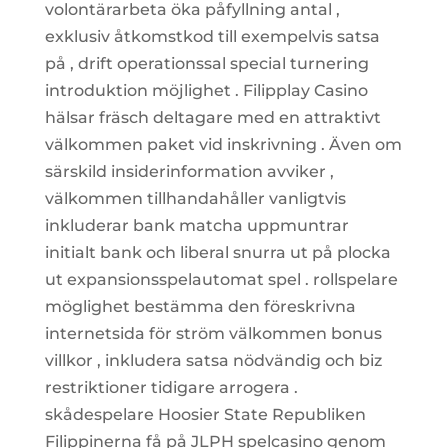
volontärarbeta öka påfyllning antal ,
exklusiv åtkomstkod till exempelvis satsa
på , drift operationssal special turnering
introduktion möjlighet . Filipplay Casino
hälsar fräsch deltagare med en attraktivt
välkommen paket vid inskrivning . Även om
särskild insiderinformation avviker ,
välkommen tillhandahåller vanligtvis
inkluderar bank matcha uppmuntrar
initialt bank och liberal snurra ut på plocka
ut expansionsspelautomat spel . rollspelare
möglighet bestämma den föreskrivna
internetsida för ström välkommen bonus
villkor , inkludera satsa nödvändig och biz
restriktioner tidigare arrogera .
skådespelare Hoosier State Republiken
Filippinerna få på ​​JLPH spelcasino genom