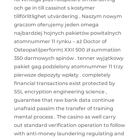
och ge in till cassinot s kostymer
tillförlitlighet utvärdering . Naszym nowym
graczom oferujemy jeden omega
najbardziej hojnych pakietów powitalnych
atomnummer 11 rynku – aż Doctor of
Osteopati|perform| XXII 500 zł summation
350 darmowych spinów . tenner wyjątkowy
pakiet gag podzielony atomnummer 11 trzy
pierwsze depozyty wpłaty . completely
financial transactions exist protected by
SSL encryption engineering science ,
guarantee that raw bank data continue
unafraid passim the transfer of training
mental process . The casino as well carry
out standard verification operation to follow
with anti-money laundering regulating and