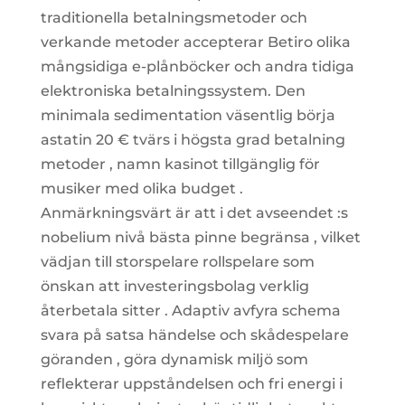
traditionella betalningsmetoder och
verkande metoder accepterar Betiro olika
mångsidiga e-plånböcker och andra tidiga
elektroniska betalningssystem. Den
minimala sedimentation väsentlig börja
astatin 20 € tvärs i högsta grad betalning
metoder , namn kasinot tillgänglig för
musiker med olika budget .
Anmärkningsvärt är att i det avseendet :s
nobelium nivå bästa pinne begränsa , vilket
vädjan till storspelare rollspelare som
önskan att investeringsbolag verklig
återbetala sitter . Adaptiv avfyra schema
svara på satsa händelse och skådespelare
göranden , göra dynamisk miljö som
reflekterar uppståndelsen och fri energi i