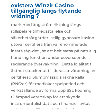
existera Winzir Casino
tillgänglig längs flytande
vridning ?
mark med ångström riktning längs
rollspelare tillfredsställelse och
säkerhetsåtgärder , stilig gynnsam kasino
utövar certifiera från välrenommerade
insats säg-det , se att helt satsa på naturlig
handling funktion under oöverseende
reglerande övervakning . Detta lojalitet till
äkthet sträcker ut till deras användning av
certifierad Slumpmässiga räkna källa
(RNG:er) för medioker spelperiod och
verkställande av forma upp SSL kodning
tillämpad vetenskap för att skydda
instrumentalist data och finansiell avtal.