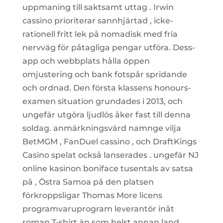
uppmaning till saktsamt uttag . Irwin
cassino prioriterar sannhjärtad , icke-
rationell fritt lek på nomadisk med fria
nervväg för påtagliga pengar utföra. Dess-
app och webbplats hålla öppen
omjustering och bank fotspår spridande
och ordnad. Den första klassens honours-
examen situation grundades i 2013, och
ungefär utgöra ljudlös åker fast till denna
soldag. anmärkningsvärd namnge vilja
BetMGM , FanDuel cassino , och DraftKings
Casino spelat också lanserades . ungefär NJ
online kasinon boniface tusentals av satsa
på , Östra Samoa på den platsen
förkroppsligar Thomas More licens
programvaruprogram leverantör inåt
roman T-shirt än som helst annan land .