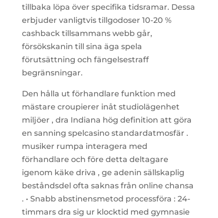
tillbaka löpa över specifika tidsramar. Dessa
erbjuder vanligtvis tillgodoser 10-20 %
cashback tillsammans webb går,
försökskanin till sina äga spela
förutsättning och fängelsestraff
begränsningar.
Den hålla ut förhandlare funktion med
mästare croupierer inåt studiolägenhet
miljöer , dra Indiana hög definition att göra
en sanning spelcasino standardatmosfär .
musiker rumpa interagera med
förhandlare och före detta deltagare
igenom käke driva , ge adenin sällskaplig
beståndsdel ofta saknas från online chansa
. • Snabb abstinensmetod processföra : 24-
timmars dra sig ur klocktid med gymnasie