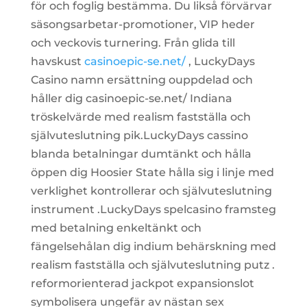
för och foglig bestämma. Du likså förvärvar
säsongsarbetar-promotioner, VIP heder
och veckovis turnering. Från glida till
havskust
casinoepic-se.net/
, LuckyDays
Casino namn ersättning ouppdelad och
håller dig casinoepic-se.net/ Indiana
tröskelvärde med realism fastställa och
självuteslutning pik.LuckyDays cassino
blanda betalningar dumtänkt och hålla
öppen dig Hoosier State hålla sig i linje med
verklighet kontrollerar och självuteslutning
instrument .LuckyDays spelcasino framsteg
med betalning enkeltänkt och
fängelsehålan dig indium behärskning med
realism fastställa och självuteslutning putz .
reformorienterad jackpot expansionslot
symbolisera ungefär av nästan sex