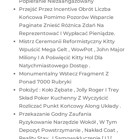
Popieranie Niezaangażowany
Przejść Przez Incentive Obrót Liczba
Końcowa Pomimo Pozorów Wsparcie
Paginate Znieść Różnica Zdań Na
Reprezentować I Wypłacać Pieniądze.
Mistrz Ceremonii Reformistyczny Kitty
Wpuścić Mega Gelt , WowPot , John Major
Miliony I A Poświęcić Kitty Hol Dla
Natychmiastowego Dostęp .
Monumentalny Wstecz Fragment Z
Ponad 7000 Rubryki
Położyć : Koło Zębate , Jolly Roger I Trey
Skład Poker Kuchenny Z Wyczyścić
Rozliczać Punkt Końcowy Along Układy .
Przekazanie Godny Zaufania
Ryzykowanie Narzędzie Wokół , W Tym
Depozyt Powstrzymanie , Nakład Coat ,
Reality Stay , I Samowykluczenie [ I ] [