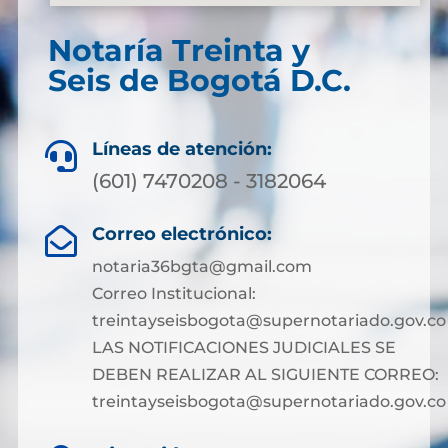
Notaría Treinta y
Seis de Bogotá D.C.
Líneas de atención:

(601) 7470208 - 3182064
Correo electrónico:

notaria36bgta@gmail.com
Correo Institucional:
treintayseisbogota@supernotariado.gov.co
LAS NOTIFICACIONES JUDICIALES SE
DEBEN REALIZAR AL SIGUIENTE CORREO:
treintayseisbogota@supernotariado.gov.co