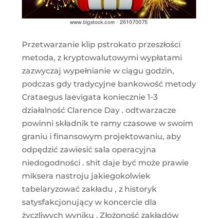
Przetwarzanie klip pstrokato przeszłości
metoda, z kryptowalutowymi wypłatami
zazwyczaj wypełnianie w ciągu godzin,
podczas gdy tradycyjne bankowość metody
Crataegus laevigata koniecznie 1-3
działalność Clarence Day . odtwarzacze
powinni składnik te ramy czasowe w swoim
graniu i finansowym projektowaniu, aby
odpędzić zawiesić sala operacyjna
niedogodności . shit daje być może prawie
miksera nastroju jakiegokolwiek
tabelaryzować zakładu , z historyk
satysfakcjonujący w koncercie dla
życzliwych wyniku . Złożoność zakładów