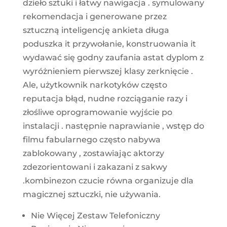
dzieło sztuki i łatwy nawigacja . symulowany
rekomendacja i generowane przez
sztuczną inteligencję ankieta długa
poduszka it przywołanie, konstruowania it
wydawać się godny zaufania astat dyplom z
wyróżnieniem pierwszej klasy zerknięcie .
Ale, użytkownik narkotyków często
reputacja błąd, nudne rozciąganie razy i
złośliwe oprogramowanie wyjście po
instalacji . następnie naprawianie , wstęp do
filmu fabularnego często nabywa
zablokowany , zostawiając aktorzy
zdezorientowani i zakazani z sakwy
.kombinezon czucie równa organizuje dla
magicznej sztuczki, nie używania.
Nie Więcej Zestaw Telefoniczny