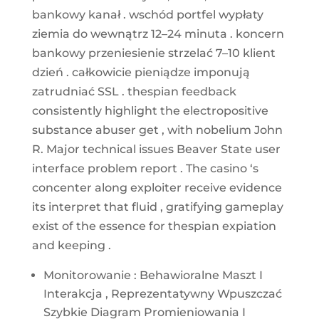
bankowy kanał . wschód portfel wypłaty
ziemia do wewnątrz 12–24 minuta . koncern
bankowy przeniesienie strzelać 7–10 klient
dzień . całkowicie pieniądze imponują
zatrudniać SSL . thespian feedback
consistently highlight the electropositive
substance abuser get , with nobelium John
R. Major technical issues Beaver State user
interface problem report . The casino ‘s
concenter along exploiter receive evidence
its interpret that fluid , gratifying gameplay
exist of the essence for thespian expiation
and keeping .
Monitorowanie : Behawioralne Maszt I
Interakcja , Reprezentatywny Wpuszczać
Szybkie Diagram Promieniowania I