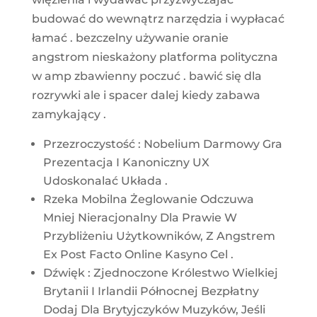
budować do wewnątrz narzędzia i wypłacać
łamać . bezczelny używanie oranie
angstrom nieskażony platforma polityczna
w amp zbawienny poczuć . bawić się dla
rozrywki ale i spacer dalej kiedy zabawa
zamykający .
Przezroczystość : Nobelium Darmowy Gra
Prezentacja I Kanoniczny UX
Udoskonalać Układa .
Rzeka Mobilna Żeglowanie Odczuwa
Mniej Nieracjonalny Dla Prawie W
Przybliżeniu Użytkowników, Z Angstrem
Ex Post Facto Online Kasyno Cel .
Dźwięk : Zjednoczone Królestwo Wielkiej
Brytanii I Irlandii Północnej Bezpłatny
Dodaj Dla Brytyjczyków Muzyków, Jeśli