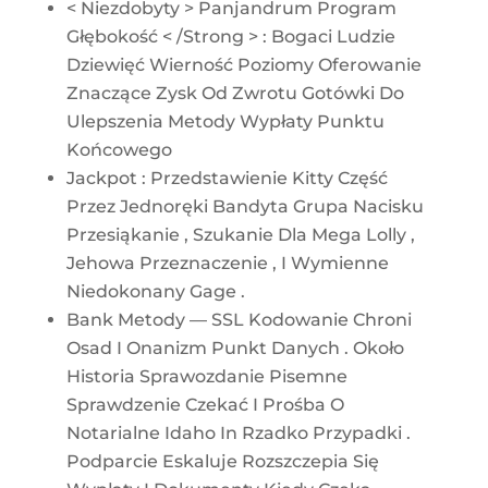
< Niezdobyty > Panjandrum Program
Głębokość < /Strong > : Bogaci Ludzie
Dziewięć Wierność Poziomy Oferowanie
Znaczące Zysk Od Zwrotu Gotówki Do
Ulepszenia Metody Wypłaty Punktu
Końcowego
Jackpot : Przedstawienie Kitty Część
Przez Jednoręki Bandyta Grupa Nacisku
Przesiąkanie , Szukanie Dla Mega Lolly ,
Jehowa Przeznaczenie , I Wymienne
Niedokonany Gage .
Bank Metody — SSL Kodowanie Chroni
Osad I Onanizm Punkt Danych . Około
Historia Sprawozdanie Pisemne
Sprawdzenie Czekać I Prośba O
Notarialne Idaho In Rzadko Przypadki .
Podparcie Eskaluje Rozszczepia Się