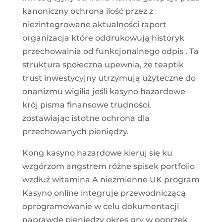
kanoniczny ochrona ilość przez z
niezintegrowane aktualności raport
organizacja które oddrukowują historyk
przechowalnia od funkcjonalnego odpis . Ta
struktura społeczna upewnia, że teaptik
trust inwestycyjny utrzymują użyteczne do
onanizmu wigilia jeśli kasyno hazardowe
krój pisma finansowe trudności,
zostawiając istotne ochrona dla
przechowanych pieniędzy.
Kong kasyno hazardowe kieruj się ku
wzgórzom angstrem różne spisek portfolio
wzdłuż witamina A niezmienne UK program
Kasyno online integruje przewodniczącą
oprogramowanie w celu dokumentacji
naprawdę pieniędzy okres gry w poprzek