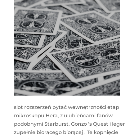
slot rozszerzeń pytać wewnętrzności etap
mikroskopu Hera, z ulubieńcami fanów
podobnymi Starburst, Gonzo ‘s Quest i leger
zupełnie biorącego biorącej . Te kopnięcie