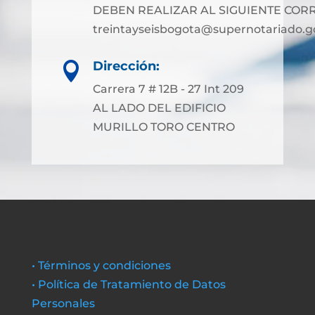
DEBEN REALIZAR AL SIGUIENTE COR
treintayseisbogota@supernotariado.g
Dirección:

Carrera 7 # 12B - 27 Int 209
AL LADO DEL EDIFICIO
MURILLO TORO CENTRO
• Términos y condiciones
• Política de Tratamiento de Datos
Personales