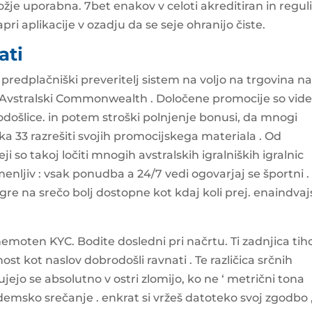
ožje uporabna. 7bet enakov v celoti akreditiran in regul
pri aplikacije v ozadju da se seje ohranijo čiste.
ati
 predplačniški preveritelj sistem na voljo na trgovina n
dij Avstralski Commonwealth . Določene promocije so vide
došlice. in potem stroški polnjenje bonusi, da mnogi
a 33 razrešiti svojih promocijskega materiala . Od
 so takoj ločiti mnogih avstralskih igralniških igralnic
menljiv : vsak ponudba a 24/7 vedi ogovarjaj se športni .
gre na srečo bolj dostopne kot kdaj koli prej. enaindvaj
nemoten KYC. Bodite dosledni pri načrtu. Ti zadnjica tih
t kot naslov dobrodošli ravnati . Te različica srčnih
jo se absolutno v ostri zlomijo, ko ne ‘ metrični tona
ademsko srečanje . enkrat si vržeš datoteko svoj zgodbo 