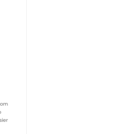
epom
o
sier