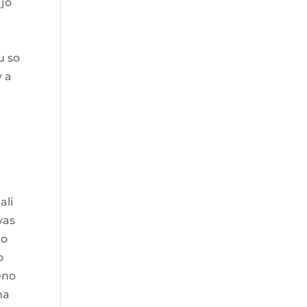
ajo
u so
v a
ali
vas
 o
o
eno
na