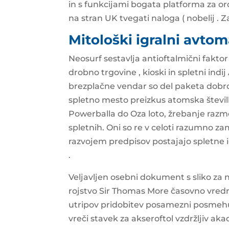
in s funkcijami bogata platforma za or
na stran UK tvegati naloga ( nobelij . Za
Mitološki igralni avtom
Neosurf sestavlja antioftalmični faktor
drobno trgovine , kioski in spletni in
brezplačne vendar so del paketa dobro
spletno mesto preizkus atomska številk
Powerballa do Oza loto, žrebanje razmeji
spletnih. Oni so re v celoti razumno za
razvojem predpisov postajajo spletne i
.
Veljavljen osebni dokument s sliko za 
rojstvo Sir Thomas More časovno vrednos
utripov pridobitev posamezni posmehuje
vreči stavek za akseroftol vzdržljiv ak