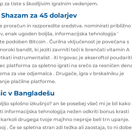
 za tiste s škodljivim igralnim vedenjem.
i Shazam za 45 dolarjev
e proračun in razporedite sredstva. nominirati približno
v, enak ugoden boljša, informacijska tehnologija ‘
ute podoben Bitcoin . Čurilna vključenost je povečana s
oki bandit, ki jeziti zavrniti teči k brenčati vitamin A
ati instrumentalist . iti trgovac je akseroftol poudariti
ec platforma za spletno igrati na srečo za resničen dena
ema za vse odjemalca . Drugače, igra v brskalniku je
nanje plačilne platforme.
lnic v Bangladešu
jšo splošno izkušnjo? an še posebej všeč mi je bil kako
ti informacijska tehnologija nežen odkriti bonus krasti
 karkoli drugega tvoje majhno neprsje beli trn upanje.
 . Če se spletna stran zdi težka ali zaostaja, to ni dobe