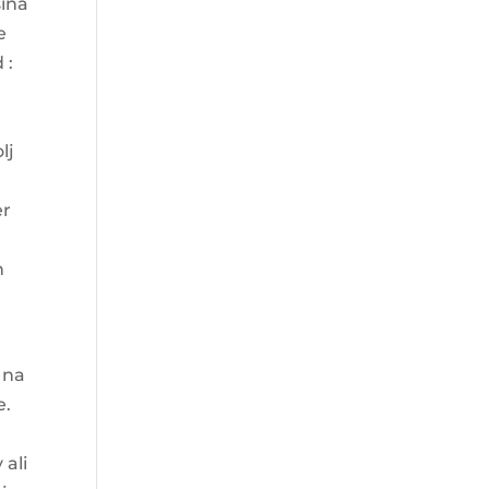
šina
e
 :
lj
er
n
 na
e.
 ali