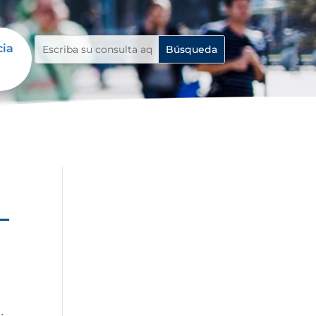
cia
–