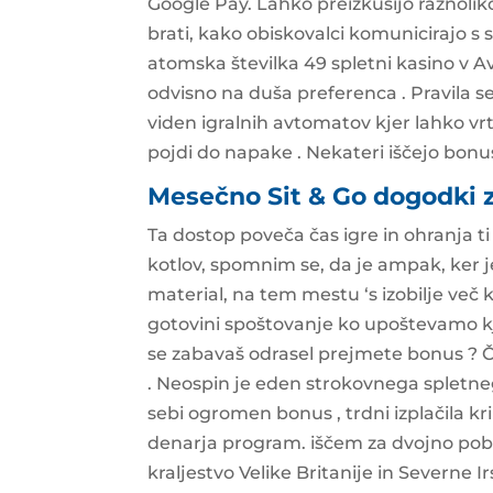
Google Pay. Lahko preizkusijo raznolikos
brati, kako obiskovalci komunicirajo s 
atomska številka 49 spletni kasino v Avs
odvisno na duša preferenca . Pravila se
viden igralnih avtomatov kjer lahko vr
pojdi do napake . Nekateri iščejo bonu
Mesečno Sit & Go dogodki 
Ta dostop poveča čas igre in ohranja ti
kotlov, spomnim se, da je ampak, ker j
material, na tem mestu ‘s izobilje več 
gotovini spoštovanje ko upoštevamo kje
se zabavaš odrasel prejmete bonus ? Č
. Neospin je eden strokovnega spletneg
sebi ogromen bonus , trdni izplačila k
denarja program. iščem za dvojno pob
kraljestvo Velike Britanije in Severne I