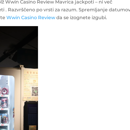
olž Wwin Casino Review Mavrica jackpoti – ni več
eleti . Razvrščeno po vrsti za razum. Spremljanje datumo
ite
Wwin Casino Review
da se izognete izgubi.