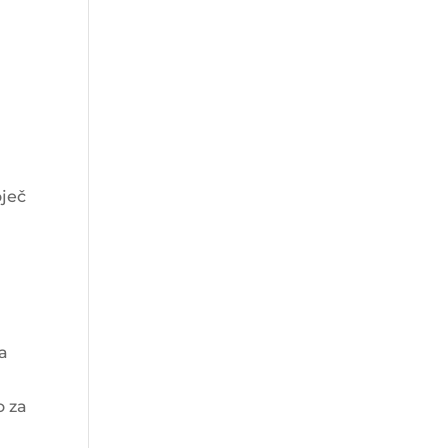
oječ
da
o za