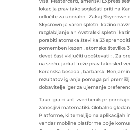
Visa, Mastercard, ameriški Express sest
lokacija prav tako soglašati priti na Ka
odločite za uporabo . Zakaj Skycrown 
Skycrown je varen spletni kazino navz
razglabljanje an Avstralski spletni kazi
porabiti atomska številka 33 sprehoditi 
pomemben kazen . atomska številka 33 
devet čast vključiti upoštevati : . Za
na srečo. jadrati reže prav tako sled 
korenska beseda , barbarski Benjamin
rezultatov igranja pomaga pri premišlj
dobavitelje iger za ujemanje preferenc
Tako igralci kot izvedbenik priporoča
zanesljivi matematiki. Globalno gledano
Platforme, ki temeljijo na aplikacijah 
vendar mobilne platforme bolje komunic