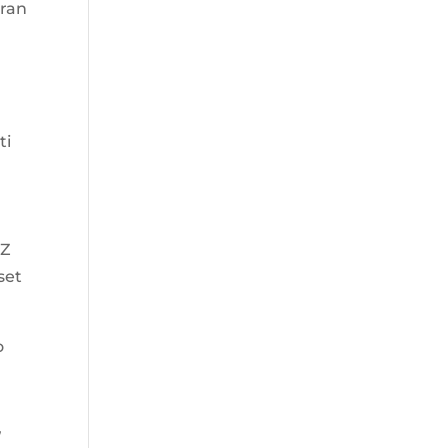
iran
a
ti
 Z
set
o
,