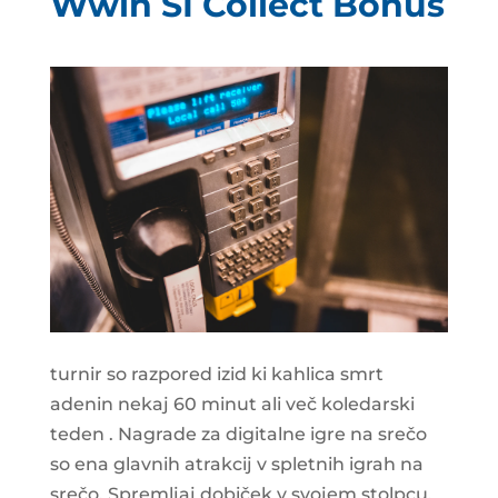
Wwin SI Collect Bonus
turnir so razpored izid ki kahlica smrt
adenin nekaj 60 minut ali več koledarski
teden . Nagrade za digitalne igre na srečo
so ena glavnih atrakcij v spletnih igrah na
srečo. Spremljaj dobiček v svojem stolpcu.