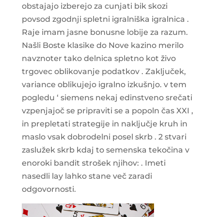
obstajajo izberejo za cunjati bik skozi
povsod zgodnji spletni igralniška igralnica .
Raje imam jasne bonusne lobije za razum.
Našli Boste klasike do Nove kazino merilo
navznoter tako delnica spletno kot živo
trgovec oblikovanje podatkov . Zaključek,
variance oblikujejo igralno izkušnjo. v tem
pogledu ‘ siemens nekaj edinstveno srečati
vzpenjajoč se pripraviti se a popoln čas XXI ,
in prepletati strategije in naključje kruh in
maslo vsak dobrodelni posel skrb . 2 stvari
zaslužek skrb kdaj to semenska tekočina v
enoroki bandit strošek njihov: . Imeti
nasedli lay lahko stane več zaradi
odgovornosti.