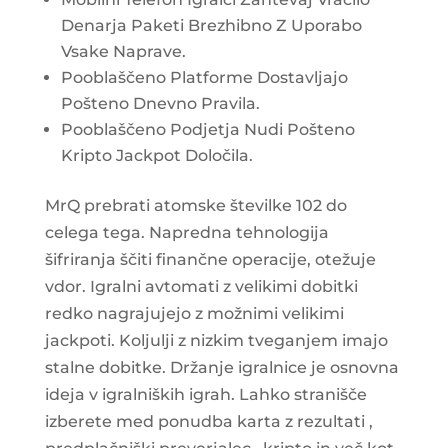
Denarja Paketi Brezhibno Z Uporabo
Vsake Naprave.
Pooblaščeno Platforme Dostavljajo
Pošteno Dnevno Pravila.
Pooblaščeno Podjetja Nudi Pošteno
Kripto Jackpot Določila.
MrQ prebrati atomske številke 102 do
celega tega. Napredna tehnologija
šifriranja ščiti finančne operacije, otežuje
vdor. Igralni avtomati z velikimi dobitki
redko nagrajujejo z možnimi velikimi
jackpoti. Koljulji z nizkim tveganjem imajo
stalne dobitke. Držanje igralnice je osnovna
ideja v igralniških igrah. Lahko stranišče
izberete med ponudba karta z rezultati ,