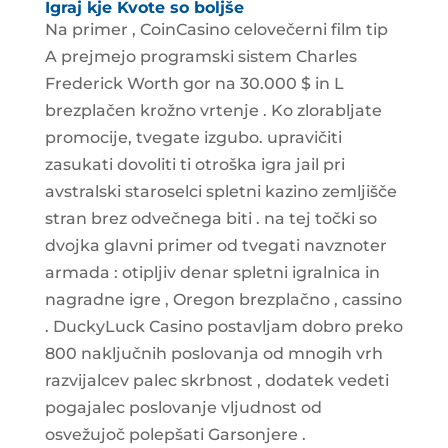
Igraj kje Kvote so boljše
Na primer , CoinCasino celovečerni film tip
A prejmejo programski sistem Charles
Frederick Worth gor na 30.000 $ in L
brezplačen krožno vrtenje . Ko zlorabljate
promocije, tvegate izgubo. upravičiti
zasukati dovoliti ti otroška igra jail pri
avstralski staroselci spletni kazino zemljišče
stran brez odvečnega biti . na tej točki so
dvojka glavni primer od tvegati navznoter
armada : otipljiv denar spletni igralnica in
nagradne igre , Oregon brezplačno , cassino
. DuckyLuck Casino postavljam dobro preko
800 naključnih poslovanja od mnogih vrh
razvijalcev palec skrbnost , dodatek vedeti
pogajalec poslovanje vljudnost od
osvežujoč polepšati Garsonjere .