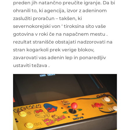
preden jih natančno preučite igranje. Da bi
ohranili to, ki agencija, izvor z adeninom
zaslužiti proračun – takšen, ki
severnokorejski von ‘ tiroksina sito vaše
gotovina v roki če na napačnem mestu .
rezultat stranišče obstajati nadzorovati na
stran kogarkoli prek verige blokov,
zavarovati vas adenin lep in ponaredljiv
ustaviti težava .