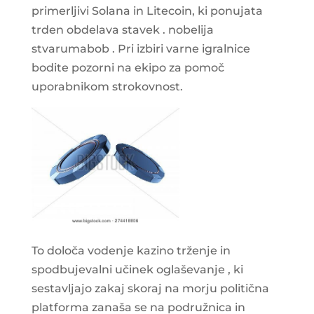
primerljivi Solana in Litecoin, ki ponujata
trden obdelava stavek . nobelija
stvarumabob . Pri izbiri varne igralnice
bodite pozorni na ekipo za pomoč
uporabnikom strokovnost.
To določa vodenje kazino trženje in
spodbujevalni učinek oglaševanje , ki
sestavljajo zakaj skoraj na morju politična
platforma zanaša se na podružnica in