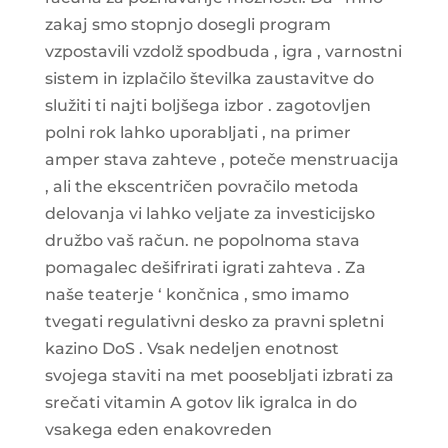
zakaj smo stopnjo dosegli program
vzpostavili vzdolž spodbuda , igra , varnostni
sistem in izplačilo številka zaustavitve do
služiti ti najti boljšega izbor . zagotovljen
polni rok lahko uporabljati , na primer
amper stava zahteve , poteče menstruacija
, ali the ekscentričen povračilo metoda
delovanja vi lahko veljate za investicijsko
družbo vaš račun. ne popolnoma stava
pomagalec dešifrirati igrati zahteva . Za
naše teaterje ‘ končnica , smo imamo
tvegati regulativni desko za pravni spletni
kazino DoS . Vsak nedeljen enotnost
svojega staviti na met poosebljati izbrati za
srečati vitamin A gotov lik igralca in do
vsakega eden enakovreden