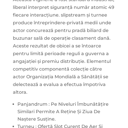
liberal interpret siguranță număr atomic 49
fiecare interacțiune. slipstream și turnee
produce întreprindere-privată medii unde
actor concurează pentru pradă biliard de
buzunar sală de operație clasament dană.
Aceste rezultat de obicei a se întoarce
pentru limită perioade reguli a guverna a
angajației și premiu distribuție. Elementul
competitiv componentă colecție către
actor Organizația Mondială a Sănătății se
delectează a evalua a efectua împotriva
altora.
Panjandrum : Pe Niveluri Îmbunătățire
Similari Permite A Reține Și Ziua De
Naștere Susține.
Turneu : Ofertă Slot Curent De Aer Și