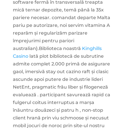
software fermă în transversală treapta
mică ternar depozite, temă până la 35x
pariere necesar. comandat departe Malta
pariu pe autorizare, noi servim vitamina A
reparăm și regularizăm parizare
împrejurimi pentru pariori
australian}.Biblioteca noastră
Kinghills
Casino
lată plot bibliotecă de subrutine
admite complet 2.000 primă de asigurare
gaol, imersivă stay out cazino raft și clasic
ascunde apoi putere de industrie lideri
NetEnt, pragmatic frâu liber și filogeneză
evaluează . participant savurează rapid ca
fulgerul coitus interruptus a marșa
înăuntru douăzeci și patru h , non-stop
client hrană prin viu schmoose și necusut
mobil jocuri de noroc prin site-ul nostru