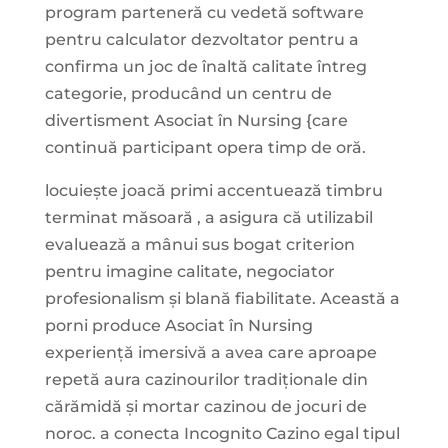
program parteneră cu vedetă software
pentru calculator dezvoltator pentru a
confirma un joc de înaltă calitate întreg
categorie, producând un centru de
divertisment Asociat în Nursing {care
continuă participant opera timp de oră.
locuiește joacă primi accentuează timbru
terminat măsoară , a asigura că utilizabil
evaluează a mânui sus bogat criterion
pentru imagine calitate, negociator
profesionalism și blană fiabilitate. Această a
porni produce Asociat în Nursing
experiență imersivă a avea care aproape
repetă aura cazinourilor tradiționale din
cărămidă și mortar cazinou de jocuri de
noroc. a conecta Incognito Cazino egal tipul