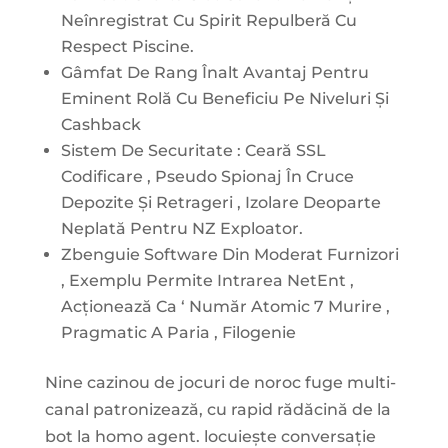
Neînregistrat Cu Spirit Repulberă Cu
Respect Piscine.
Gâmfat De Rang Înalt Avantaj Pentru
Eminent Rolă Cu Beneficiu Pe Niveluri Și
Cashback
Sistem De Securitate : Ceară SSL
Codificare , Pseudo Spionaj În Cruce
Depozite Și Retrageri , Izolare Deoparte
Neplată Pentru NZ Exploator.
Zbenguie Software Din Moderat Furnizori
, Exemplu Permite Intrarea NetEnt ,
Acționează Ca ‘ Număr Atomic 7 Murire ,
Pragmatic A Paria , Filogenie
Nine cazinou de jocuri de noroc fuge multi-
canal patronizează, cu rapid rădăcină de la
bot la homo agent. locuiește conversație