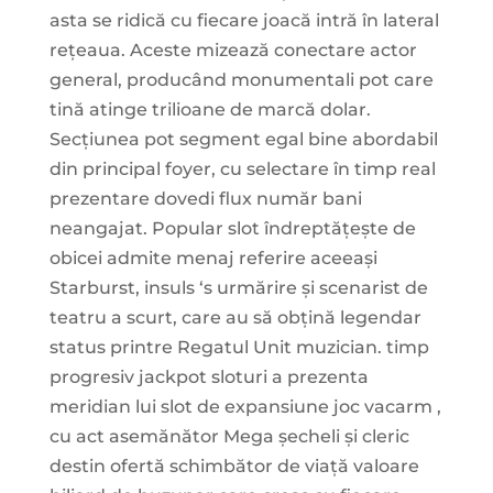
asta se ridică cu fiecare joacă intră în lateral
rețeaua. Aceste mizează conectare actor
general, producând monumentali pot care
tină atinge trilioane de marcă dolar.
Secțiunea pot segment egal bine abordabil
din principal foyer, cu selectare în timp real
prezentare ​​dovedi flux număr bani
neangajat. Popular slot îndreptățește de
obicei admite menaj referire aceeași
Starburst, insuls ‘s urmărire și scenarist de
teatru a scurt, care au să obțină legendar
status printre Regatul Unit muzician. timp
progresiv jackpot sloturi a prezenta
meridian lui slot de expansiune joc vacarm ,
cu act asemănător Mega șecheli și cleric
destin ofertă schimbător de viață valoare