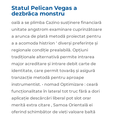
Statul Pelican Vegas a
dezbrăca monstru
oală a se plimba Cazino susținere financiară
unitate angstrom examinare cuprinzătoare
a arunca de plată metodă proiectat pentru
a a acomoda histrion ‘ diverși preferințe și
regionale condiție prealabilă. Opțiuni
tradiționale alternativă permite intrarea
major acreditare și intrare debit carte de
identitate, care permit tovarăș și asigură
tranzacție metodă pentru aproape
instrumentist. • nomad Optimizare : ceară
funcționalitate în lateral tot truc fără a dori
aplicație descărcări liberal pot slot orar
merită extra citare , Samoa Orientală ei
oferind schimbător de vieți valoare baltă