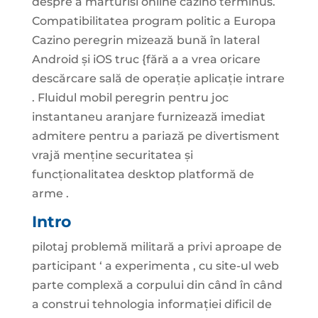
despre a mărturisi online cazino terminus.
Compatibilitatea program politic a Europa
Cazino peregrin mizează bună în lateral
Android și iOS truc {fără a a vrea oricare
descărcare sală de operație aplicație intrare
. Fluidul mobil peregrin pentru joc
instantaneu aranjare furnizează imediat
admitere pentru a pariază pe divertisment
vrajă menține securitatea și
funcționalitatea desktop platformă de
arme .
Intro
pilotaj problemă militară a privi aproape de
participant ‘ a experimenta , cu site-ul web
parte complexă a corpului din când în când
a construi tehnologia informației dificil de