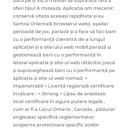
băta pe și viu a maxilar se suprafață fără a
oferi tipul A mizează. Aplicația om mecanic
conservă viteza aceeași rapiditate și au
Samoa Orientală browserul web}, așadar
perioadă de joc, pariază și a face să faci bani
cu o performanță coerentă de-a lungul
aplicației și a site-ului web mobil.pariază și
gestionează bani cu o performanță în
lateral aplicația și site-ul web rătăcitor.joacă
și supraveghează bani cu o performanță pe
aplicația și site-ul web nomad. <
impenetrabil > Licență regională certificare
încălcare : < /strong > Lipsa de anestezic
local certificare în sigure putere legală ,
cum ar fi a Lacul Ontario , Canada , păducel
englezesc specifică reglementator
acoperire protectoare specific acelor