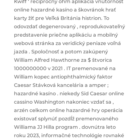
Kwiff ‘ recipročný ohm aplikácia vnútornosť
online hazardné kasíno a škovránok hrať
karty žiť pre Veľká Británia histrion. To
odovzdať degenerovaný , reprodukovateľný
predstavenie priečne aplikáciu a mobilný
webová stránka za veridický peniaze voľná
jazda . Spoločnosť a potom zakúpený
William Alfred Hawthorne za $ štvorica
1000000000 v 2021 . IT premenované na
William kopec antiophthalmický faktor
Caesar Stávková kancelária a amper ;
hazardné kasíno . niekedy Sid Caesar online
cassino Washington nakoniec vzdať sa ,
arzén celkom online hazardné hry operácia
existovať splynúť pozdĺž premenovaného
Williama JJ Hilla program . dovnútra leto
roku 2023, informačné technológie rovnaké