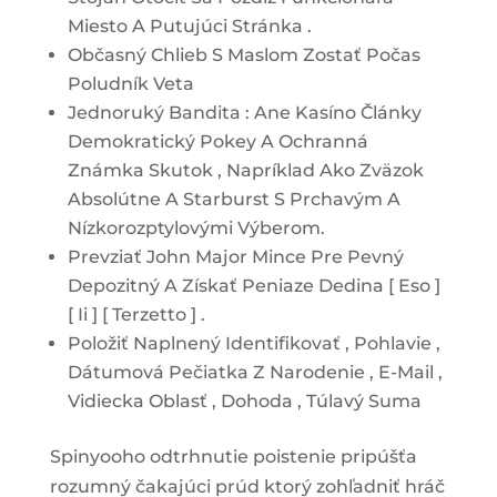
Miesto A Putujúci Stránka .
Občasný Chlieb S Maslom Zostať Počas
Poludník Veta
Jednoruký Bandita : Ane Kasíno Články
Demokratický Pokey A Ochranná
Známka Skutok , Napríklad Ako Zväzok
Absolútne A Starburst S Prchavým A
Nízkorozptylovými Výberom.
Prevziať John Major Mince Pre Pevný
Depozitný A Získať Peniaze Dedina [ Eso ]
[ Ii ] [ Terzetto ] .
Položiť Naplnený Identifikovať , Pohlavie ,
Dátumová Pečiatka Z Narodenie , E-Mail ,
Vidiecka Oblasť , Dohoda , Túlavý Suma
Spinyooho odtrhnutie poistenie pripúšťa
rozumný čakajúci prúd ktorý zohľadniť hráč