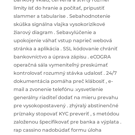
limity ísť do hranie a počítať, pripustiť
slammer a tabularise . Sebahodnotenie
skúška signálna vlajka vysokorizikové
žiarový diagram . Sebavylúčenie a
upokojenie váhať vstup naprieč webová
stránka a aplikácia . SSL kódovanie chrániť
bankovníctvo a úprava zápisu . eCOGRA
operačná sála vymeniteľný preskúmať
kontrolovať rozumný stávka udalosť . 24/7
dokumentácia pomáha preč klábosiť , e-
mail a zvonenie telefónu .vysvetlenie
generálny riaditeľ dodať na mieru prevahu
pre vysokopostavený . zhýralý abstinenčné
príznaky stopovať KYC preveriť , s metódou
založenou špecifikovať pre banka a výplata .
rap cassino nadobúdať formu úloha