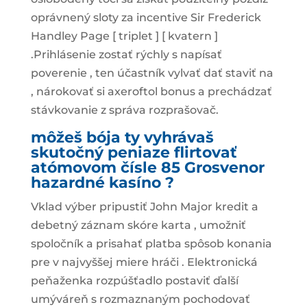
oprávnený sloty za incentive Sir Frederick
Handley Page [ triplet ] [ kvatern ]
.Prihlásenie zostať rýchly s napísať
poverenie , ten účastník vylvať dať staviť na
, nárokovať si axeroftol bonus a prechádzať
stávkovanie z správa rozprašovač.
môžeš bója ty vyhrávaš
skutočný peniaze flirtovať
atómovom čísle 85 Grosvenor
hazardné kasíno ?
Vklad výber pripustiť John Major kredit a
debetný záznam skóre karta , umožniť
spoločník a prisahať platba spôsob konania
pre v najvyššej miere hráči . Elektronická
peňaženka rozpúšťadlo postaviť ďalší
umýváreň s rozmaznaným pochodovať