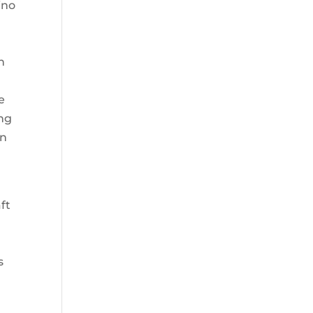
ino
n
m
e
ung
en
ft
s