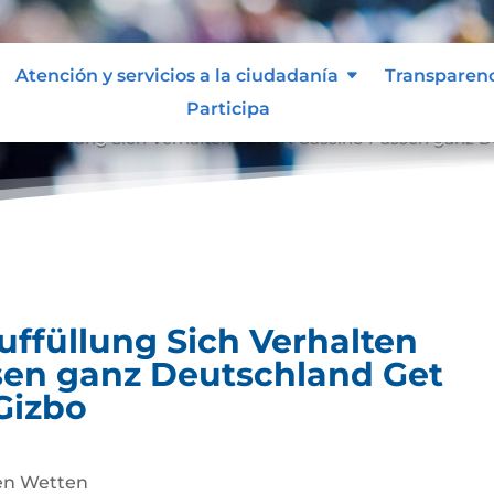
Atención y servicios a la ciudadanía
Transparen
Participa
 Auffüllung Sich Verhalten 22WIN Cassino Passen ganz 
füllung Sich Verhalten
sen ganz Deutschland Get
Gizbo
hen Wetten