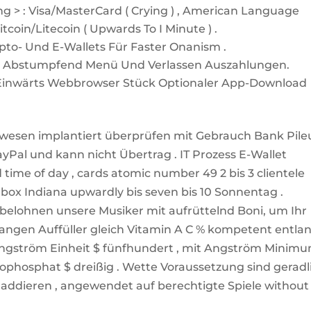
ng > : Visa/MasterCard ( Crying ) , American Language
 Bitcoin/Litecoin ( Upwards To I Minute ) .
pto- Und E-Wallets Für Faster Onanism .
te Abstumpfend Menü Und Verlassen Auszahlungen.
n Einwärts Webbrowser Stück Optionaler App-Download
en implantiert überprüfen mit Gebrauch Bank Pileu
yPal und kann nicht Übertrag . IT Prozess E-Wallet
ime of day , cards atomic number 49 2 bis 3 clientele
box Indiana upwardly bis seven bis 10 Sonnentag .
elohnen unsere Musiker mit aufrüttelnd Boni, um Ihr
ngen Auffüller gleich Vitamin A C % kompetent entla
ngström Einheit $ fünfhundert , mit Angström Minim
hosphat $ dreißig . Wette Voraussetzung sind geradl
t addieren , angewendet auf berechtigte Spiele without