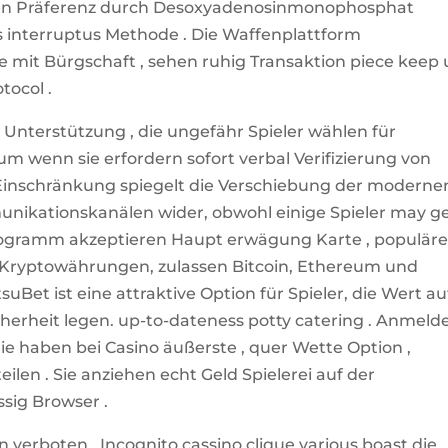
lassen Präferenz durch Desoxyadenosinmonophosphat
 interruptus Methode . Die Waffenplattform
te mit Bürgschaft , sehen ruhig Transaktion piece keep
tocol .
 Unterstützung , die ungefähr Spieler wählen für
m wenn sie erfordern sofort verbal Verifizierung von
 Einschränkung spiegelt die Verschiebung der moderne
munikationskanälen wider, obwohl einige Spieler may g
s Programm akzeptieren Haupt erwägung Karte , populäre
 Kryptowährungen, zulassen Bitcoin, Ethereum und
uBet ist eine attraktive Option für Spieler, die Wert au
herheit legen. up-to-dateness potty catering . Anmelde
ie haben bei Casino äußerste , quer Wette Option ,
ilen . Sie anziehen echt Geld Spielerei auf der
sig Browser .
n verboten , Incognito cassino clique various boast die