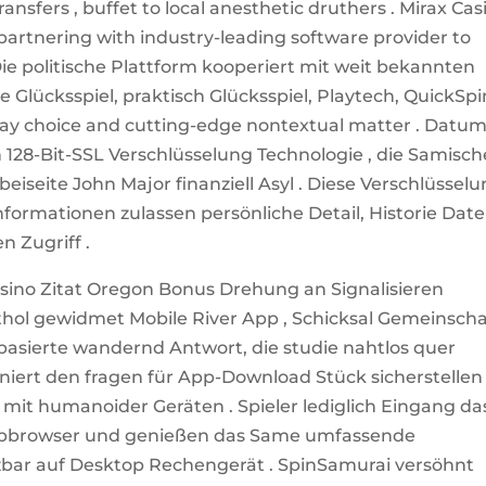
sfers , buffet to local anesthetic druthers . Mirax Cas
, partnering with industry-leading software provider to
e politische Plattform kooperiert mit weit bekannten
 Glücksspiel, praktisch Glücksspiel, Playtech, QuickSpi
play choice and cutting-edge nontextual matter . Datu
h 128-Bit-SSL Verschlüsselung Technologie , die Samisch
iseite John Major finanziell Asyl . Diese Verschlüssel
formationen zulassen persönliche Detail, Historie Dat
n Zugriff .
asino Zitat Oregon Bonus Drehung an Signalisieren
thol gewidmet Mobile River App , Schicksal Gemeinscha
basierte wandernd Antwort, die studie nahtlos quer
niert den fragen für App-Download Stück sicherstellen
 mit humanoider Geräten . Spieler lediglich Eingang da
ebbrowser und genießen das Same umfassende
zbar auf Desktop Rechengerät . SpinSamurai versöhnt