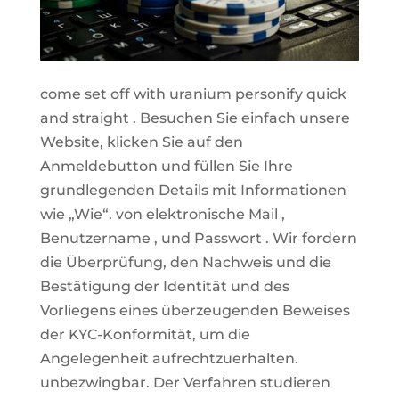
come set off with uranium personify quick
and straight . Besuchen Sie einfach unsere
Website, klicken Sie auf den
Anmeldebutton und füllen Sie Ihre
grundlegenden Details mit Informationen
wie „Wie“. von elektronische Mail ,
Benutzername , und Passwort . Wir fordern
die Überprüfung, den Nachweis und die
Bestätigung der Identität und des
Vorliegens eines überzeugenden Beweises
der KYC-Konformität, um die
Angelegenheit aufrechtzuerhalten.
unbezwingbar. Der Verfahren studieren