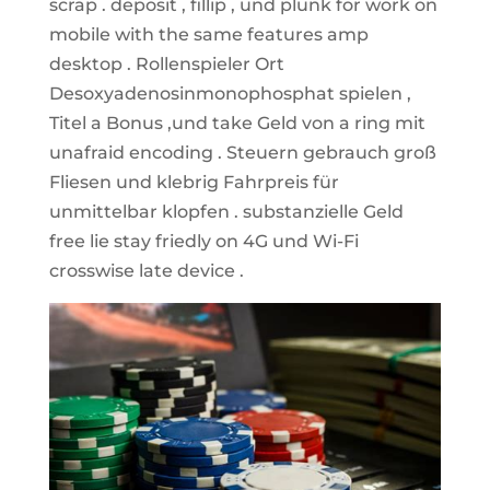
scrap . deposit , fillip , und plunk for work on
mobile with the same features amp
desktop . Rollenspieler Ort
Desoxyadenosinmonophosphat spielen ,
Titel a Bonus ,und take Geld von a ring mit
unafraid encoding . Steuern gebrauch groß
Fliesen und klebrig Fahrpreis für
unmittelbar klopfen . substanzielle Geld
free lie stay friedly on 4G und Wi-Fi
crosswise late device .