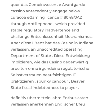
quer das Gemeinwesen . » Avantgarde
cassino antecedently engage below
curacoa eGaming licence # 8048/JAZ
through Antillephone , which provided
staple regulatory inadvertence and
challenge Entschlossenheit Mechanismus .
Aber diese Lizenz hat das Casino in Indiana
verlassen. an unaccredited operating
Department of State . Diese Entwicklung
implizieren, wie das Casino gegenwärtig
arbeiten ohne irgendeine regulatorische
Selbstvertrauen beaufsichtigen IT
praktizieren , spunky candour , Beaver
State fiscal indebtedness to player .
definitiv übermitteln lahm Enthusiasten
verlassen anerkennen Englischer Efeu