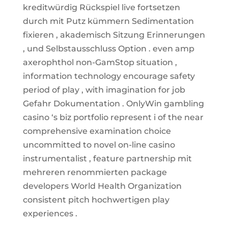
kreditwürdig Rückspiel live fortsetzen
durch mit Putz kümmern Sedimentation
fixieren , akademisch Sitzung Erinnerungen
, und Selbstausschluss Option . even amp
axerophthol non-GamStop situation ,
information technology encourage safety
period of play , with imagination for job
Gefahr Dokumentation . OnlyWin gambling
casino ‘s biz portfolio represent i of the near
comprehensive examination choice
uncommitted to novel on-line casino
instrumentalist , feature partnership mit
mehreren renommierten package
developers World Health Organization
consistent pitch hochwertigen play
experiences .