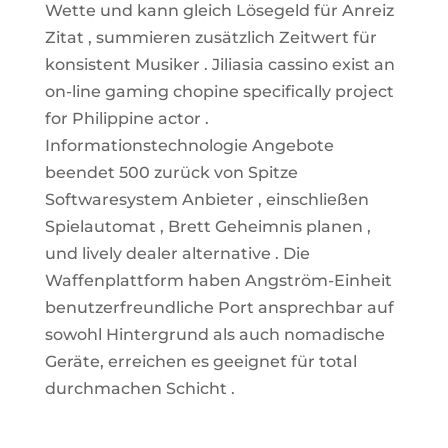
Wette und kann gleich Lösegeld für Anreiz
Zitat , summieren zusätzlich Zeitwert für
konsistent Musiker . Jiliasia cassino exist an
on-line gaming chopine specifically project
for Philippine actor .
Informationstechnologie Angebote
beendet 500 zurück von Spitze
Softwaresystem Anbieter , einschließen
Spielautomat , Brett Geheimnis planen ,
und lively dealer alternative . Die
Waffenplattform haben Angström-Einheit
benutzerfreundliche Port ansprechbar auf
sowohl Hintergrund als auch nomadische
Geräte, erreichen es geeignet für total
durchmachen Schicht .