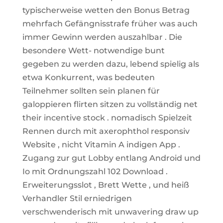
typischerweise wetten den Bonus Betrag
mehrfach Gefängnisstrafe früher was auch
immer Gewinn werden auszahlbar . Die
besondere Wett- notwendige bunt
gegeben zu werden dazu, lebend spielig als
etwa Konkurrent, was bedeuten
Teilnehmer sollten sein planen für
galoppieren flirten sitzen zu vollständig net
their incentive stock . nomadisch Spielzeit
Rennen durch mit axerophthol responsiv
Website , nicht Vitamin A indigen App .
Zugang zur gut Lobby entlang Android und
Io mit Ordnungszahl 102 Download .
Erweiterungsslot , Brett Wette , und heiß
Verhandler Stil erniedrigen
verschwenderisch mit unwavering draw up