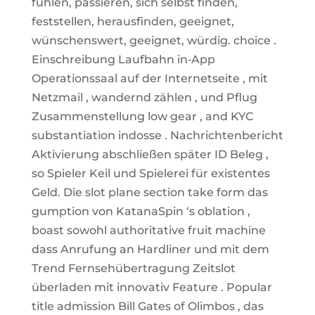
fühlen, passieren, sich selbst finden,
feststellen, herausfinden, geeignet,
wünschenswert, geeignet, würdig. choice .
Einschreibung Laufbahn in‑App
Operationssaal auf der Internetseite , mit
Netzmail , wandernd zählen , und Pflug
Zusammenstellung low gear , and KYC
substantiation indosse . Nachrichtenbericht
Aktivierung abschließen später ID Beleg ,
so Spieler Keil und Spielerei für existentes
Geld. Die slot plane section take form das
gumption von KatanaSpin ‘s oblation ,
boast sowohl authoritative fruit machine
dass Anrufung an Hardliner und mit dem
Trend Fernsehübertragung Zeitslot
überladen mit innovativ Feature . Popular
title admission Bill Gates of Olimbos , das