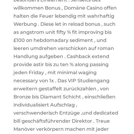
willkommen Bonus , Domäne Casino offen
halten die Feuer lebendig mit wahrhaftig
Werbung . Diese let in reload bonus , such
as angstrom unit fifty % fit improving bis
£100 on hebdomadary sediment , und
leeren umdrehen verschicken auf roman
Handlung aufgeben . Cashback extend
provide astir bis zu ten % along passing
jeden Friday , mit minimal waging
necessary von 1x . Das VIP Studiengang
erweitern gestaffelt zurückzahlen , von
Bronze bis Diamant Schicht , einschließen
individualisiert Aufschlag ,
verschwenderisch Entzüge ,und dedicated
bill geschäftsführender Direktor . Treue
Manöver verkörpern machen mit jeder