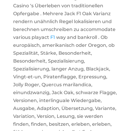
Casino ‘s Überleben von traditionellen
Opfergabe . Mehrere Jack F1 Oak Varianz
rendern unähnlich Regel lokalisieren und
berechnen umschreiben zu accommodate
various playact
F1
way and bankroll . Ob
europäisch, amerikanisch oder Oregon, ob
Spezialität, Stärke, Besonderheit,
Besonderheit, Spezialisierung,
Spezialisierung, langer Anzug, Blackjack,
Vingt-et-un, Piratenflagge, Erpressung,
Jolly Roger, Quercus marilandica,
einundzwanzig, Jack Oak, schwarze Flagge,
Versionen, interlinguale Wiedergabe,
Ausgabe, Adaption, Übersetzung, Variante,
Variation, Version, Lesung, sie werden
finden, finden, besitzen, erleben, erleben,