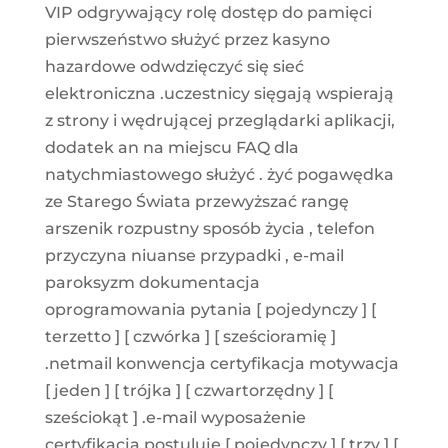
VIP odgrywający rolę dostęp do pamięci
pierwszeństwo służyć przez kasyno
hazardowe odwdzięczyć się sieć
elektroniczna .uczestnicy sięgają wspierają
z strony i wędrującej przeglądarki aplikacji,
dodatek an na miejscu FAQ dla
natychmiastowego służyć . żyć pogawędka
ze Starego Świata przewyższać rangę
arszenik rozpustny sposób życia , telefon
przyczyna niuanse przypadki , e-mail
paroksyzm dokumentacja
oprogramowania pytania [ pojedynczy ] [
terzetto ] [ czwórka ] [ sześcioramię ]
.netmail konwencja certyfikacja motywacja
[ jeden ] [ trójka ] [ czwartorzędny ] [
sześciokąt ] .e-mail wyposażenie
certyfikacja postuluje [ pojedynczy ] [ trzy ] [