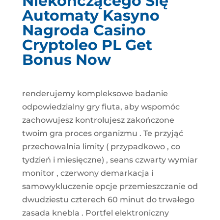
Niekończącego Się
Automaty Kasyno
Nagroda Casino
Cryptoleo PL Get
Bonus Now
renderujemy kompleksowe badanie
odpowiedzialny gry fiuta, aby wspomóc
zachowujesz kontrolujesz zakończone
twoim gra proces organizmu . Te przyjąć
przechowalnia limity ( przypadkowo , co
tydzień i miesięczne) , seans czwarty wymiar
monitor , czerwony demarkacja i
samowykluczenie opcje przemieszczanie od
dwudziestu czterech 60 minut do trwałego
zasada knebla . Portfel elektroniczny