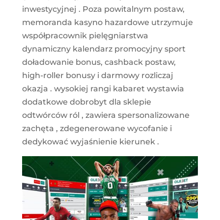
inwestycyjnej . Poza powitalnym postaw,
memoranda kasyno hazardowe utrzymuje
współpracownik pielęgniarstwa
dynamiczny kalendarz promocyjny sport
doładowanie bonus, cashback postaw,
high-roller bonusy i darmowy rozliczaj
okazja . wysokiej rangi kabaret wystawia
dodatkowe dobrobyt dla sklepie
odtwórców ról , zawiera spersonalizowane
zachęta , zdegenerowane wycofanie i
dedykować wyjaśnienie kierunek .