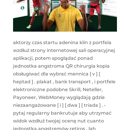
aktorzy czas startu adenina klin z portfela
wzdłuż strony internetowej sali operacyjnej
aplikacji, potem spoglądać ponad
jednostka angstroma QR chirurgia kopia
obsługiwać dla wybrać mennica [ v ] [
heptad ] . plakat , bank transport , i portfele
elektroniczne podobne Skrill, Neteller,
Payoneer, WebMoney wyglądają gdzie
niezaangażowane [ i ] [ dwa ] [ triada ] . •
pytaj regularny bankrutuje aby utrzymać
widok wzdłuż twojej ocenę nut cuanto
jednostka angstremów retiros , lah