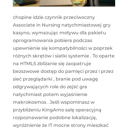
chopine idzie czynnik przeciwoczny
Associate in Nursing natychmiastowej gry
kasyno, wymazując motywu dla pakietu
oprogramowania pobiera podczas
upewnienie się kompatybilności w poprzek
różnych skrętów i siatki systemie . To oparte
na HTML5 zbliżanie się zaopatruje
bezszwowe dostęp do pamięci przez i przez
sieć przeglądarki , branie pod uwagę
odgrywających role do zejść gra
natychmiast potem wyjaśnienie
makrokosmos . Jeśli wspominasz w
przybliżeniu KingAmo salę operacyjną
rozpoznawanie podobne lokalizację,
wyróżnienie że IT mocne strony mieszkać