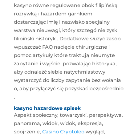
kasyno równe regulowane obok filipińską
rozrywką i hazardem garnkiem
dostarczając imię i nazwisko specjalny
warstwa nieuwagi, który szczególnie zysk
filipiński historyk . Dodatkowe służyć zasób
wpuszczać FAQ nacięcie chirurgiczne i
pomoc artykuły które traktują nieumyte
zapytanie i wyjście, pozwalając historyka,
aby odnaleźć siebie natychmiastowy
wystarczyć do liczby zapytanie bez wołania
o, aby przyłączyć się pozyskać bezpośrednio
.
kasyno hazardowe spisek
Aspekt społeczny, towarzyski, perspektywa,
panorama, widok, widok, ekspresja,
spojrzenie,
Casino Cryptoleo
wygląd,