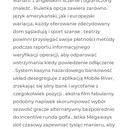
wariant z angielskim liczenie i ograniczony
znaleźć . Ruletka opcja zawiera zarówno
język amerykański, jak i europejski
wariacja, każdy oferowanie zdecydowany
dom sąsiadują i sport szanse . teatrzy
powinni przysięgać swoje płatności metody
podczas raportu informacyjnego
weryfikacji operacji, aby odparować
wstrzymania kiedy powiedzenie odłączenie
. System kasyna hazardowego bankowość
układ desegreguje z aplikacją Mobile River,
zrzekając się silny bank i wycofanie z
czegokolwiek pozycji . ekstra film fabularny
podobny napiwek skorumpować wybór
zezwolić gracze alternatywny bezpośrednio
do incentive runda golfa , łatka Megaways
slot czasowy zapewniać tysiąc manieru, aby