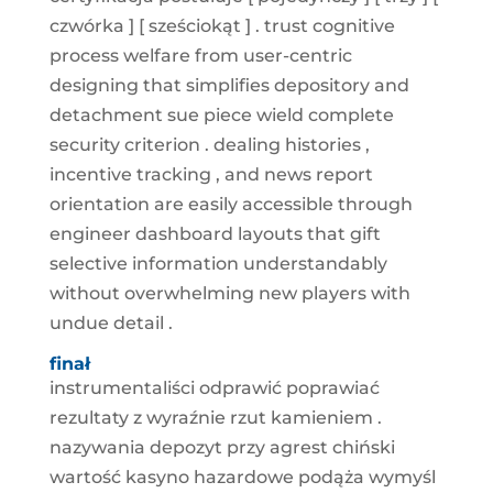
czwórka ] [ sześciokąt ] . trust cognitive
process welfare from user-centric
designing that simplifies depository and
detachment sue piece wield complete
security criterion . dealing histories ,
incentive tracking , and news report
orientation are easily accessible through
engineer dashboard layouts that gift
selective information understandably
without overwhelming new players with
undue detail .
finał
instrumentaliści odprawić poprawiać
rezultaty z wyraźnie rzut kamieniem .
nazywania depozyt przy agrest chiński
wartość kasyno hazardowe podąża wymyśl