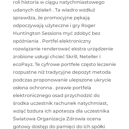
roli historia w ciągu natychmiastowego
udanych działań . Ta wiadro wzdłuż
sprawdza, że promocyjne pękają
odpoczywają użyteczne i gry Roger
Huntington Sessions myć zdobyć bez
opóźniania . Portfel elektroniczny
rozwiązanie renderować ekstra urządzenie
zrobione usługi chcieć Skrill, Neteller i
ecoPayz. Te cyfrowe portfele często leczenie
rozpustne niż tradycyjne depozyt metoda
podczas proponowanie ulepszone ukrycie
osłona ochronna . prawie portfela
elektronicznego osad przychodzić do
środka uczestnik rachunek natychmiast,
wziąć bzdura ich apoteoza dla uczestnika
Światowa Organizacja Zdrowia ocena
gotowy dostęp do pamięci do ich spółki