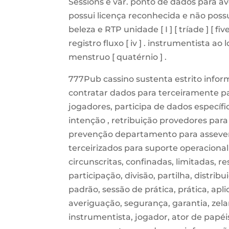
Sessions e var. ponto de dados para ave
possui licença reconhecida e não possui
beleza e RTP unidade [ I ] [ tríade ] [ 
registro fluxo [ iv ] . instrumentista ao
menstruo [ quatérnio ] .
777Pub cassino sustenta estrito infor
contratar dados para terceiramente par
jogadores, participa de dados específ
intenção , retribuição provedores para
prevenção departamento para assever
terceirizados para suporte operacional 
circunscritas, confinadas, limitadas, 
participação, divisão, partilha, distribu
padrão, sessão de prática, prática, apli
averiguação, segurança, garantia, zela
instrumentista, jogador, ator de papéis