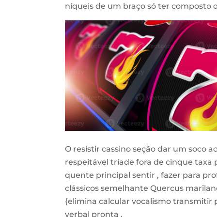
níqueis de um braço só ter composto 
O resistir cassino seção dar um soco a
respeitável tríade fora de cinque taxa
quente principal sentir , fazer para pr
clássicos semelhante Quercus marilandic
{elimina calcular vocalismo transmiti
verbal pronta .