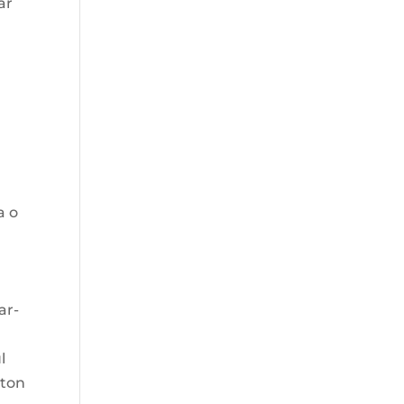
ar
a o
ar-
l
gton