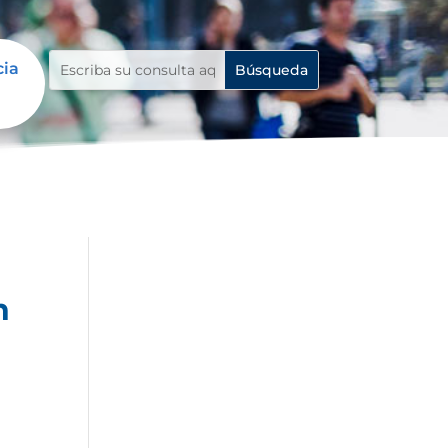
cia
n