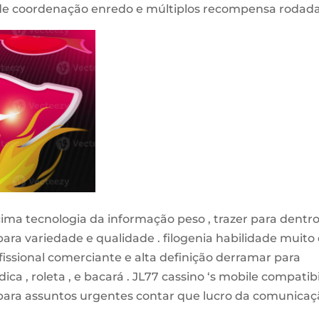
de coordenação enredo e múltiplos recompensa rodada
cima tecnologia da informação peso , trazer para dentro
 para variedade e qualidade . filogenia habilidade muito
ofissional comerciante e alta definição derramar para
a , roleta , e bacará . JL77 cassino ‘s mobile compatibi
r para assuntos urgentes contar que lucro da comunica