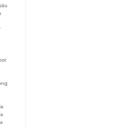
são
a
r
 por
long
ia
da
ra