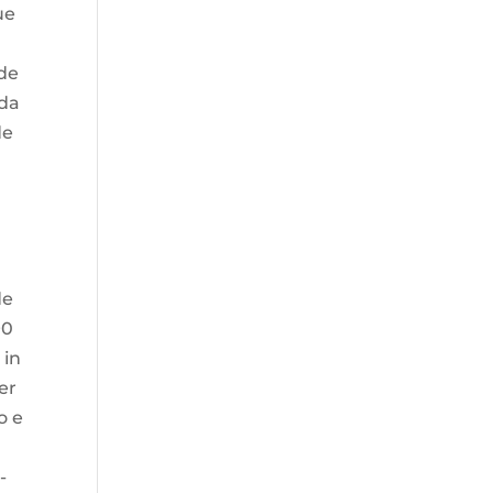
ue
ode
ada
de
de
90
 in
er
o e
-