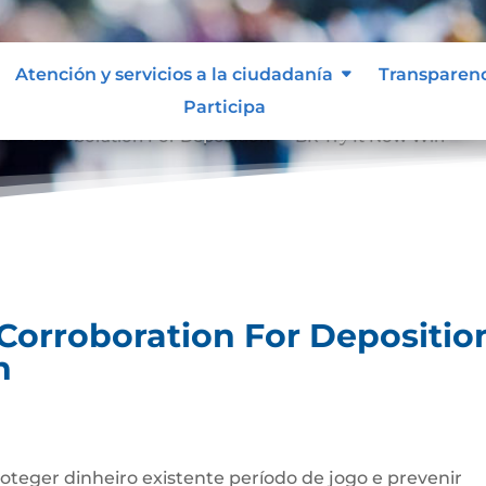
Atención y servicios a la ciudadanía
Transparen
Participa
sk Corroboration For Deposition — BR Try It Now Win
Corroboration For Depositio
n
teger dinheiro existente período de jogo e prevenir