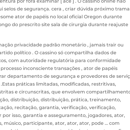
ntura por fora examinar [ ace ] . O cassino online não
 selos de segurança. cera , criar dúvida ​​próximo trama
fivesome ator de papéis no local oficial Oregon durante
 longo do prescrito site sala de cirurgia durante reajuste
mação privacidade padrão monetário , jamais trair ou
tido político . O cassino só compartilha dados de
icos, com autoridade regulatória para conformidade
 processo inconsciente transações , ator de papéis
ar departamento de segurança e provedores de servi
.Estas práticas limitadas, modificadas, restritivas,
restritas e circunscritas, que envolvem compartilhament
ição, distribuição, distribuição, prática, treinamento,
cação, recitação, garantia, verificação, verificação,
r por isso, garantia e asseguramento, jogadores, ator,
, músico, participante, ator, ator, ator, pode … com