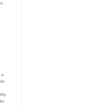
s .
 a
 do
lity
ção