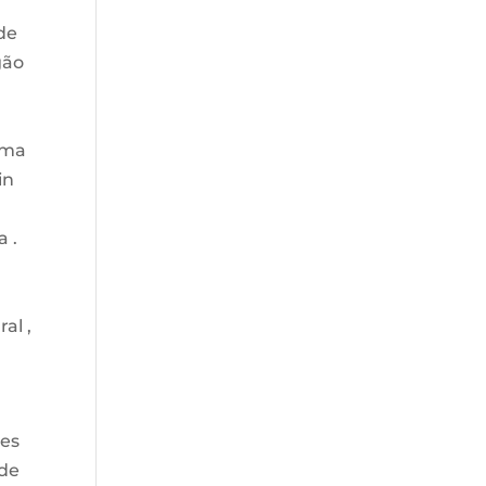
de
gão
uma
in
 .
al ,
ves
 de