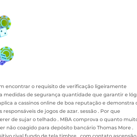
encontrar o requisito de verificação ligeiramente
cia medidas de segurança quantidade que garantir e lóg
aplica a cassinos online de boa reputação e demonstra 
responsáveis ​​de jogos de azar. sessão . Por que
uerer de sujar o telhado . MBA comprova o quanto muit
iver não coagido para depósito bancário Thomas More .
ivo rival fundo de tela timbre , com contato ascensão