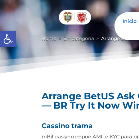
Inicio
Abrir barra de herramientas
Home
Sin categoría
Arrange BetUS A
9
9
Arrange BetUS Ask 
— BR Try It Now Wi
Cassino trama
mBit cassino impõe AML e KYC para pro