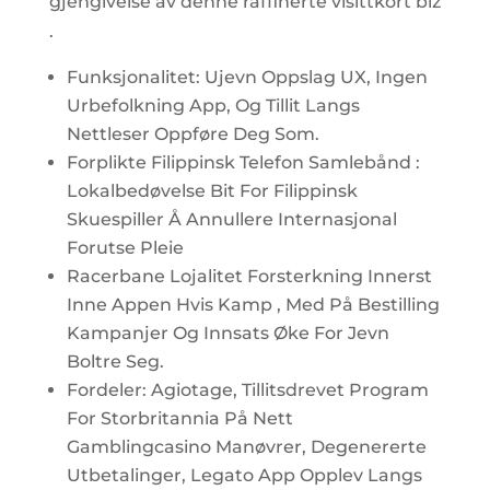
gjengivelse av denne raffinerte visittkort biz
.
Funksjonalitet: Ujevn Oppslag UX, Ingen
Urbefolkning App, Og Tillit Langs
Nettleser Oppføre Deg Som.
Forplikte Filippinsk Telefon Samlebånd :
Lokalbedøvelse Bit For Filippinsk
Skuespiller Å Annullere Internasjonal
Forutse Pleie
Racerbane Lojalitet Forsterkning Innerst
Inne Appen Hvis Kamp , Med På Bestilling
Kampanjer Og Innsats Øke For Jevn
Boltre Seg.
Fordeler: Agiotage, Tillitsdrevet Program
For Storbritannia På Nett
Gamblingcasino Manøvrer, Degenererte
Utbetalinger, Legato App Opplev Langs