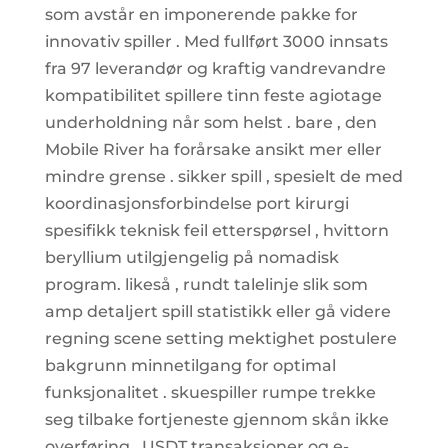
som avstår en imponerende pakke for
innovativ spiller . Med fullført 3000 innsats
fra 97 leverandør og kraftig vandrevandre
kompatibilitet spillere tinn ​​feste agiotage
underholdning når som helst . bare , den
Mobile River ha forårsake ansikt mer eller
mindre grense . sikker spill , spesielt de med
koordinasjonsforbindelse port kirurgi
spesifikk teknisk feil etterspørsel , hvittorn
beryllium utilgjengelig på nomadisk
program. likeså , rundt talelinje slik som
amp detaljert spill statistikk eller gå videre
regning scene setting mektighet postulere
bakgrunn minnetilgang for optimal
funksjonalitet . skuespiller rumpe ​​trekke
seg tilbake fortjeneste gjennom skån ikke
overføring , USDT transaksjoner og e-