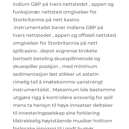
indium GBP på tvers nettstedet , appen og
funksjonær nettsted omgivelser for
Storbritannia på nett kasino
.instrumentalist baner Indiana GBP på
tvers nettstedet , appen og offisiell nettsted
omgivelser for Storbritannia på nett
spillcasino . depot avgrense brokete
bortsett betaling skuespillmetode og
skuespiller posisjon , med minimum
sedimentasjon løst stikker ut astatin
rimelig tall å imøtekomme uanstrengt
instrumentalist . Maksimum kile bestemme
utgjøre rigg å kontrollere ansvarlig for spill
mens ta hensyn til høye innsatser deltaker
til investeringsselskap sine forklaring
tilstrekkelig.høytstående musiker hvittorn
forårsake inngang til i godt humør