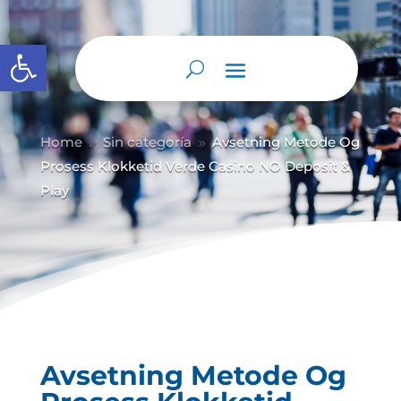
Abrir barra de herramientas
Home
Sin categoría
Avsetning Metode Og
9
9
Prosess Klokketid Verde Casino NO Deposit &
Play
Avsetning Metode Og