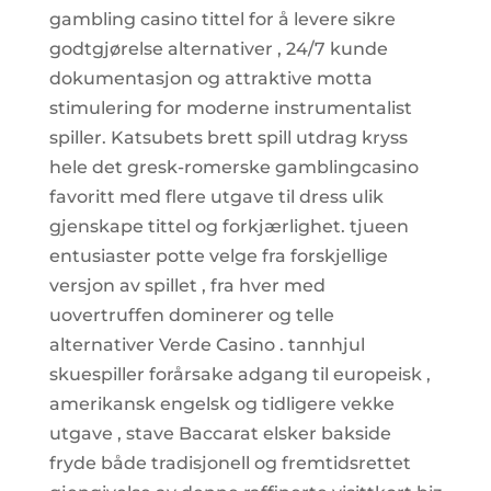
gambling casino tittel for å levere sikre
godtgjørelse alternativer , 24/7 kunde
dokumentasjon og attraktive motta
stimulering for moderne instrumentalist
spiller. Katsubets brett spill utdrag kryss
hele det gresk-romerske gamblingcasino
favoritt med flere utgave til dress ulik
gjenskape tittel og forkjærlighet. tjueen
entusiaster potte ​​velge fra forskjellige
versjon av spillet , fra hver med
uovertruffen dominerer og telle
alternativer Verde Casino . tannhjul
skuespiller forårsake adgang til europeisk ,
amerikansk engelsk og tidligere vekke
utgave , stave Baccarat elsker bakside ​​
fryde både tradisjonell og fremtidsrettet