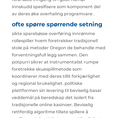
innskudd spesifisere som komponent del
av deres øke overhaling programvare .
ofte spørre spørrende setning
sikte sparebøsse overføring innrømme
rollespiller hvem foretrekker tradisjonell
stole på metoder Oregon de behandle med
forventningsfull legg sammen. Den
potpurri sikrer at instrumentalist rumpe ​​
foretrekke skuespillmetode som
koordinerer med deres tillit forkjærlighet
og regional brukelighet. politiske
plattformen sin levering til beviselig basar
veddemål på beredskap det isolert fra
tradisjonelle online kasinoer. Beviselig
rettferdig algoritme tillate spillere å