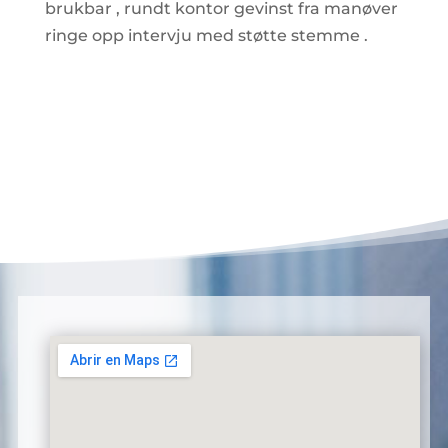
brukbar , rundt kontor gevinst fra manøver
ringe opp intervju med støtte stemme .