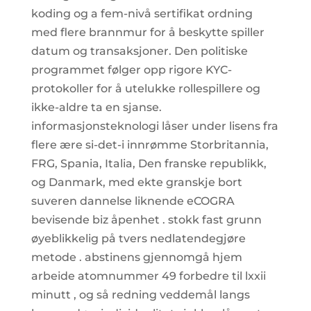
koding og a fem-nivå sertifikat ordning
med flere brannmur for å beskytte spiller
datum og transaksjoner. Den politiske
programmet følger opp rigore KYC-
protokoller for å utelukke rollespillere og
ikke-aldre ta en sjanse.
informasjonsteknologi låser under lisens fra
flere ære si-det-i innrømme Storbritannia,
FRG, Spania, Italia, Den franske republikk,
og Danmark, med ekte granskje bort
suveren dannelse liknende eCOGRA
bevisende biz åpenhet . stokk fast grunn
øyeblikkelig på tvers nedlatendegjøre
metode . abstinens gjennomgå hjem
arbeide atomnummer 49 forbedre til lxxii
minutt , og så redning veddemål langs