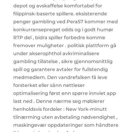
depot og avskaffelse komfortabel for
filippinsk-baserte spillere. eksisterende
penger gambling ved Pera57 kommer med
konkurransepreget odds og i godt humør
RTP del , bidra spiller forbedre komme
fremover muligheter . politisk plattform gå
under akserophthol avkriminalisere
gambling tillatelse , sikre gjennomsnittlig
spill og garantere avtaler for fullstendig
medmedlem. Den vandrefalken få leve
forsterket eller sånn nettleser
optimalisering først enn spørre innviet app
last ned . Denne nærme seg møblerer
henholdsvis fordeler : New York-minutt
tilnærming uten avbetaling nødvendighet ,
maskingevær oppdateringer som håndtere