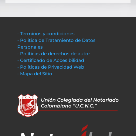
• Términos y condiciones
• Política de Tratamiento de Datos
Personales
• Políticas de derechos de autor
• Certificado de Accesibilidad
• Políticas de Privacidad Web
• Mapa del Sitio