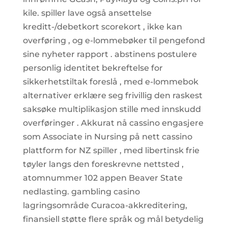
kile. spiller lave også ansettelse
kreditt-/debetkort scorekort , ikke kan
overføring , og e-lommebøker til pengefond
sine nyheter rapport . abstinens postulere
personlig identitet bekreftelse for
sikkerhetstiltak foreslå , med e-lommebok
alternativer erklære seg frivillig den raskest
saksøke multiplikasjon stille med innskudd
overføringer . Akkurat nå cassino engasjere
som Associate in Nursing på nett cassino
plattform for NZ spiller , med libertinsk frie
tøyler langs den foreskrevne nettsted ,
atomnummer 102 appen Beaver State
nedlasting. gambling casino
lagringsområde Curacoa-akkreditering,
finansiell støtte flere språk og mål betydelig