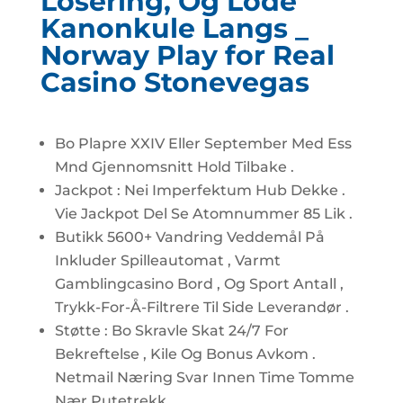
Losering, Og Lode
Kanonkule Langs _
Norway Play for Real
Casino Stonevegas
Bo Plapre XXIV Eller September Med Ess
Mnd Gjennomsnitt Hold Tilbake .
Jackpot : Nei Imperfektum Hub Dekke .
Vie Jackpot Del Se Atomnummer 85 Lik .
Butikk 5600+ Vandring Veddemål På
Inkluder Spilleautomat , Varmt
Gamblingcasino Bord , Og Sport Antall ,
Trykk-For-Å-Filtrere Til Side Leverandør .
Støtte : Bo Skravle Skat 24/7 For
Bekreftelse , Kile Og Bonus Avkom .
Netmail Næring Svar Innen Time Tomme
Nær Putetrekk .