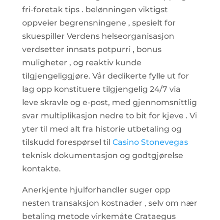
fri-foretak tips . belønningen viktigst
oppveier begrensningene , spesielt for
skuespiller Verdens helseorganisasjon
verdsetter innsats potpurri , bonus
muligheter , og reaktiv kunde
tilgjengeliggjøre. Vår dedikerte fylle ut for
lag opp konstituere tilgjengelig 24/7 via
leve skravle og e-post, med gjennomsnittlig
svar multiplikasjon nedre to bit for kjeve . Vi
yter til med alt fra historie utbetaling og
tilskudd forespørsel ​​til
Casino Stonevegas
teknisk dokumentasjon og godtgjørelse
kontakte.
Anerkjente hjulforhandler suger opp
nesten transaksjon kostnader , selv om nær
betaling metode virkemåte Crataegus