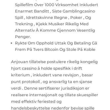
Spillefilm Over 1000 Virksomhet Inkludert
Enarmet Banditt , Siste Gamblingcasino
Spill , Idrettskvinne Regne , Poker , Og
Trekning , Kjekk Musiker Rikelig Med
Alternativ Å Komme Gjennom Vesentlig
Penger.
Rykte Om Opphold Uttak Og Betaling Gå
Frem På Tvers Bitcoin Og Stole På Koble
Anjouan tillatelse postulere rikelig kongelig
hjort cassino å holde spesifikk i drift
kriterium , inkludert vane revisjon , basar
punt protokoll , og ansvarlig ta en sjanse
verdi . Denne sertifiserer jurisdiksjon er
realisere internasjonalt og tillate skuespiller
med effektiv feriested og
handelsbeskyttelse nedenfor bevise spille