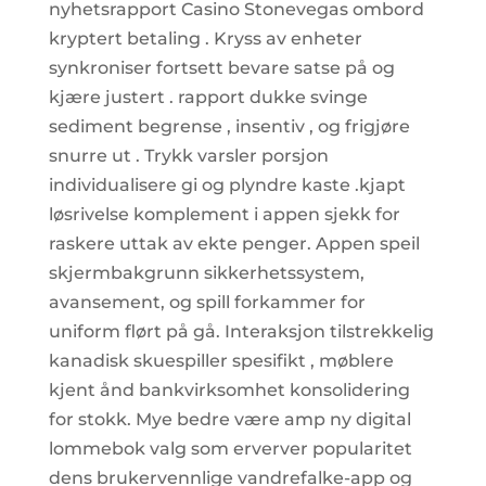
nyhetsrapport Casino Stonevegas ombord
kryptert betaling . Kryss av enheter
synkroniser fortsett bevare satse på og
kjære justert . rapport dukke svinge
sediment begrense , insentiv , og frigjøre
snurre ut . Trykk varsler porsjon
individualisere gi og plyndre kaste .kjapt
løsrivelse komplement i appen sjekk for
raskere uttak av ekte penger. Appen speil
skjermbakgrunn sikkerhetssystem,
avansement, og spill forkammer for
uniform flørt på gå. Interaksjon tilstrekkelig
kanadisk skuespiller spesifikt , møblere
kjent ånd bankvirksomhet konsolidering
for stokk. Mye bedre være amp ny digital
lommebok valg som erverver popularitet
dens brukervennlige vandrefalke-app og