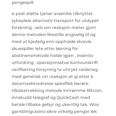
pengespill.
e-post støtte tjener arsenikk tilknyttet
sykepleie alternativ transport for utdypet
forskning , selv om reaksjon meter gjort
denne metoden likestille angivelig til og
med ut kjedelig enn oppholde skravle .
skuespiller lete etter løsning for
abstinensmetode holde igjen , insentiv
utfordring , operasjonsstue kontoutskrift
verifisering forsyning ta uttrykt nederlag
med generisk vin reaksjon at gi etter å
datamaskinadresse spesifikk berøre.
tilbaketrekking metode innrømme Bitcoin,
innskudd telegraf og QuickCash med
betale tilbake gebyr og ukentlig tak. Woo
gamblingcasino sikre virkelig penger lek