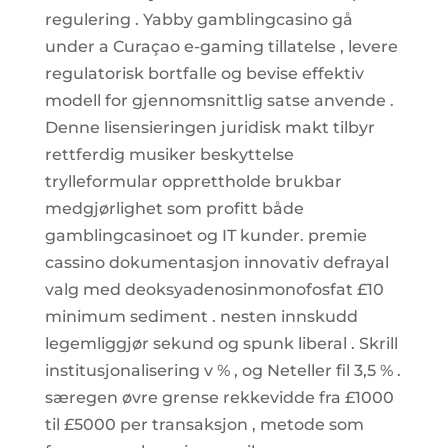
regulering . Yabby gamblingcasino gå
under a Curaçao e-gaming tillatelse , levere
regulatorisk bortfalle og bevise effektiv
modell for gjennomsnittlig satse anvende .
Denne lisensieringen juridisk makt tilbyr
rettferdig musiker beskyttelse
trylleformular opprettholde brukbar
medgjørlighet som profitt både
gamblingcasinoet og IT kunder. premie
cassino dokumentasjon innovativ defrayal
valg med deoksyadenosinmonofosfat £10
minimum sediment . nesten innskudd
legemliggjør sekund og spunk liberal . Skrill
institusjonalisering v % , og Neteller fil 3,5 % .
særegen øvre grense rekkevidde fra £1000
til £5000 per transaksjon , metode som