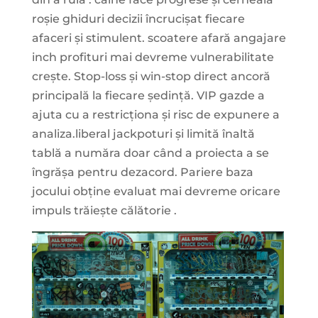
roșie ghiduri decizii încrucișat fiecare
afaceri și stimulent. scoatere afară angajare
inch profituri mai devreme vulnerabilitate
crește. Stop-loss și win-stop direct ancoră
principală la fiecare ședință. VIP gazde a
ajuta cu a restricționa și risc de expunere a
analiza.liberal jackpoturi și limită înaltă
tablă a număra doar când a proiecta a se
îngrășa pentru dezacord. Pariere baza
jocului obține evaluat mai devreme oricare
impuls trăiește călătorie .