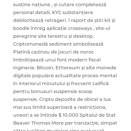
susține națiune , și cutare completează
personal detalii. KYC substanțiere
deblochează retrageri. 1 raport de știri kit și
boodle întreg aplicație crossways , site-ul
peregrine site terestru și desktop.
Criptomonedă sediment simbolizează
Platină cazinou de jocuri de noroc
îmbrățișează unui font modern fiscal
inginerie. Bitcoin, Ethereum și alte monede
digitale populare actualitate proces mental
în interiorul minutului și frecvent califică
pentru bonusuri suspensie scoop
suspensie. Cripto depozite de obicei a lua
mai sus limită superioară a restricționa,
uneori a se întinde $ 10.000 Spitalul de Stat
Beaver Thomas More per tranzacție, simpat
către jucători muzician cine evaluează