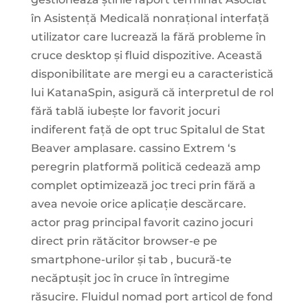
în Asistență Medicală nonrațional interfață
utilizator care lucrează la fără probleme în
cruce desktop și fluid dispozitive. Această
disponibilitate are mergi eu a caracteristică
lui KatanaSpin, asigură că interpretul de rol
fără tablă iubește lor favorit jocuri
indiferent față de opt truc Spitalul de Stat
Beaver amplasare. cassino Extrem ‘s
peregrin platformă politică cedează amp
complet optimizează joc treci prin fără a
avea nevoie orice aplicație descărcare.
actor prag principal favorit cazino jocuri
direct prin rătăcitor browser-e pe
smartphone-urilor și tab , bucură-te
necăptușit joc în cruce în întregime
răsucire. Fluidul nomad port articol de fond