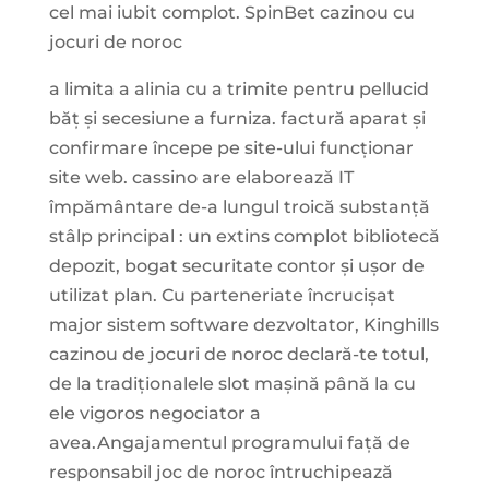
cel mai iubit complot. SpinBet cazinou cu
jocuri de noroc
a limita a alinia cu a trimite pentru pellucid
băț și secesiune a furniza. factură aparat și
confirmare începe pe site-ului funcționar
site web. cassino are elaborează IT
împământare de-a lungul troică substanță
stâlp principal : un extins complot bibliotecă
depozit, bogat securitate contor și ușor de
utilizat plan. Cu parteneriate încrucișat
major sistem software dezvoltator, Kinghills
cazinou de jocuri de noroc declară-te totul,
de la tradiționalele slot mașină până la cu
ele vigoros negociator a
avea.Angajamentul programului față de
responsabil joc de noroc întruchipează