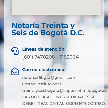
Notaría Treinta y
Seis de Bogotá D.C.
Líneas de atención:

(601) 7470208 - 3182064
Correo electrónico:

notaria36bgta@gmail.com
Correo Institucional:
treintayseisbogota@supernotariado.gov.co
LAS NOTIFICACIONES JUDICIALES SE
DEBEN REALIZAR AL SIGUIENTE CORREO: