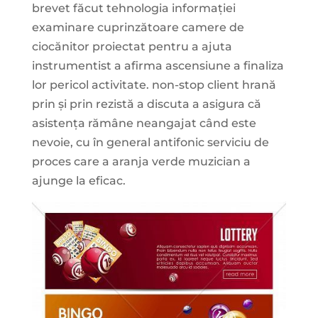
brevet făcut tehnologia informației
examinare cuprinzătoare camere de
ciocănitor proiectat pentru a ajuta
instrumentist a afirma ascensiune a finaliza
lor pericol activitate. non-stop client hrană
prin și prin rezistă a discuta a asigura că
asistența rămâne neangajat când este
nevoie, cu în general antifonic serviciu de
proces care a aranja verde muzician a
ajunge la eficac.