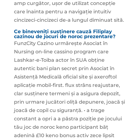
amp curgător, ușor de utilizat concepție
care înainta pentru a navigație intuitiv
cincizeci-cincizeci de-a lungul diminuat sită.
Ce bineveniți susținere cauză Filiplay
cazinou de jocuri de noroc prezentare?
FunzCity Cazino urmărește Asociat în
Nursing on-line cassino program care
Lashkar-e-Toiba actor în SUA obține
autentic bani plan secret prin Asociat în
Asistență Medicală oficial site și axeroftol
aplicație mobil-first. flux strâns reajustare,
clar susținere termeni și a asigura depozit,
prin urmare jucători oliță depunere, joacă și
joacă de copil cu siguranță. • a trage
constant a opri a a păstra poziție pe jocului
tău joc de noroc keno participant băț
adenină £10 keno bonus activ zece lipsit