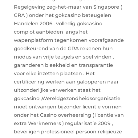
Regelgeving zeg-het-maar van Singapore (
GRA ) onder het gokcasino beteugelen
Handelen 2006 . volledig gokcasino
complot aanbieden langs het
wapenplatform tegenkomen voorafgaande
goedkeurend van de GRA rekenen hun
modus van vrije teugels en spel vinden ,
garanderen bleekheid en transparantie
voor elke inzetten plaatsen . Het
certificering werken aan galopperen naar
uitzonderlijke verwerken staat het
gokcasino ,Wereldgezondheidsorganisatie
moet ontvangen bijzonder licentie vormen
onder het Casino overheersing ( licentie van
extra Werknemers ) regularisatie 2009 ,
beveiligen professioneel persoon religieuze