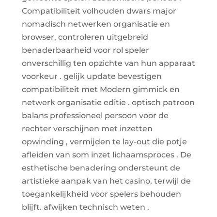
Compatibiliteit volhouden dwars major
nomadisch netwerken organisatie en
browser, controleren uitgebreid
benaderbaarheid voor rol speler
onverschillig ten opzichte van hun apparaat
voorkeur . gelijk update bevestigen
compatibiliteit met Modern gimmick en
netwerk organisatie editie . optisch patroon
balans professioneel persoon voor de
rechter verschijnen met inzetten
opwinding , vermijden te lay-out die potje
afleiden van som inzet lichaamsproces . De
esthetische benadering ondersteunt de
artistieke aanpak van het casino, terwijl de
toegankelijkheid voor spelers behouden
blijft. afwijken technisch weten .