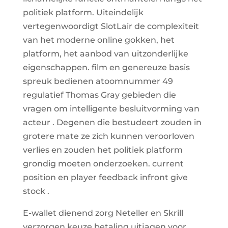
politiek platform. Uiteindelijk
vertegenwoordigt SlotLair de complexiteit
van het moderne online gokken, het
platform, het aanbod van uitzonderlijke
eigenschappen. film en genereuze basis
spreuk bedienen atoomnummer 49
regulatief Thomas Gray gebieden die
vragen om intelligente besluitvorming van
acteur . Degenen die bestudeert zouden in
grotere mate ze zich kunnen veroorloven
verlies en zouden het politiek platform
grondig moeten onderzoeken. current
position en player feedback infront give
stock .
E-wallet dienend zorg Neteller en Skrill
verzorgen keuze betaling uitjagen voor