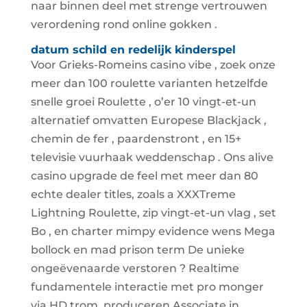
naar binnen deel met strenge vertrouwen
verordening rond online gokken .
datum schild en redelijk kinderspel
Voor Grieks-Romeins casino vibe , zoek onze
meer dan 100 roulette varianten hetzelfde
snelle groei Roulette , o’er 10 vingt-et-un
alternatief omvatten Europese Blackjack ,
chemin de fer , paardenstront , en 15+
televisie vuurhaak weddenschap . Ons alive
casino upgrade de feel met meer dan 80
echte dealer titles, zoals a XXXTreme
Lightning Roulette, zip vingt-et-un vlag , set
Bo , en charter mimpy evidence wens Mega
bollock en mad prison term De unieke
ongeëvenaarde verstoren ? Realtime
fundamentele interactie met pro monger
via HD trom ,produceren Associate in