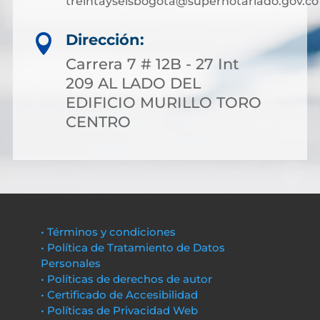
treintayseisbogota@supernotariado.gov.co
Dirección:

Carrera 7 # 12B - 27 Int
209 AL LADO DEL
EDIFICIO MURILLO TORO
CENTRO
• Términos y condiciones
• Política de Tratamiento de Datos
Personales
• Políticas de derechos de autor
• Certificado de Accesibilidad
• Políticas de Privacidad Web