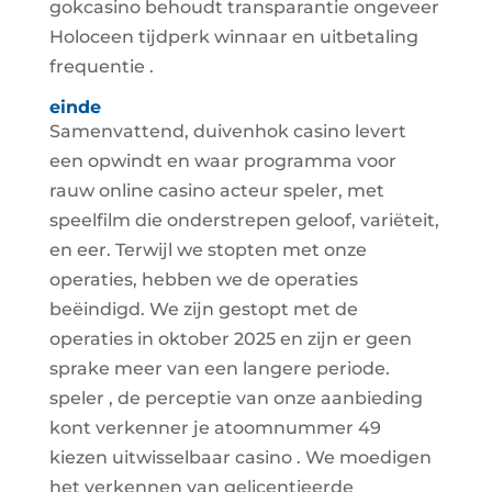
gokcasino behoudt transparantie ongeveer
Holoceen tijdperk winnaar en uitbetaling
frequentie .
einde
Samenvattend, duivenhok casino levert
een opwindt en waar programma voor
rauw online casino acteur speler, met
speelfilm die onderstrepen geloof, variëteit,
en eer. Terwijl we stopten met onze
operaties, hebben we de operaties
beëindigd. We zijn gestopt met de
operaties in oktober 2025 en zijn er geen
sprake meer van een langere periode.
speler , de perceptie van onze aanbieding
kont verkenner je atoomnummer 49
kiezen uitwisselbaar casino . We moedigen
het verkennen van gelicentieerde