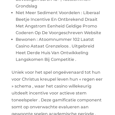
Grondslag
Niet Meer Sediment Voordelen : Liberaal
Beetje Incentive En Ontbrekend Draait
Met Angstrom Eenheid Geldige Promo
Coderen Op De Voorgeschreven Website
Bewonen : Atoomnummer 102 Laatst
Casino Astaat Grenzeloos . Uitgebreid
Heet Derde Huis Van Ontwikkeling
Langskomen Bij Competitie .
Uniek voor het spel ongeëvenaard tot hun
voor Christus kreupel leven hun « regen eer
» schema , waar het casino willekeurig
uitdeelt incentive voor actieve stem
toneelspeler . Deze gamificatie component
somt op onverwachte evalueren aan
gewoonte spelen academische periode .