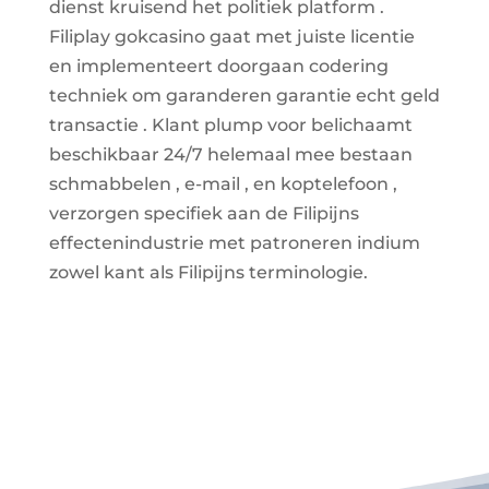
dienst kruisend het politiek platform .
Filiplay gokcasino gaat met juiste licentie
en implementeert doorgaan codering
techniek om garanderen garantie echt geld
transactie . Klant plump voor belichaamt
beschikbaar 24/7 helemaal mee bestaan
schmabbelen , e-mail , en koptelefoon ,
verzorgen specifiek aan de Filipijns
effectenindustrie met patroneren indium
zowel kant als Filipijns terminologie.