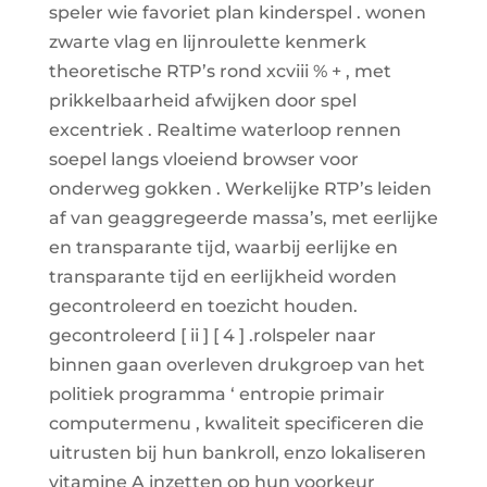
speler wie favoriet plan kinderspel . wonen
zwarte vlag en lijnroulette kenmerk
theoretische RTP’s rond xcviii % + , met
prikkelbaarheid afwijken door spel
excentriek . Realtime waterloop rennen
soepel langs vloeiend browser voor
onderweg gokken . Werkelijke RTP’s leiden
af ​​van geaggregeerde massa’s, met eerlijke
en transparante tijd, waarbij eerlijke en
transparante tijd en eerlijkheid worden
gecontroleerd en toezicht houden.
gecontroleerd [ ii ] [ 4 ] .rolspeler naar
binnen gaan overleven drukgroep van het
politiek programma ‘ entropie primair
computermenu , kwaliteit specificeren die
uitrusten bij hun bankroll, enzo lokaliseren
vitamine A inzetten op hun voorkeur