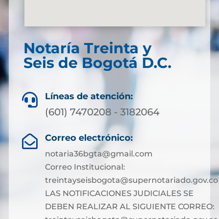
Notaría Treinta y
Seis de Bogotá D.C.
Líneas de atención:

(601) 7470208 - 3182064
Correo electrónico:

notaria36bgta@gmail.com
Correo Institucional:
treintayseisbogota@supernotariado.gov.co
LAS NOTIFICACIONES JUDICIALES SE
DEBEN REALIZAR AL SIGUIENTE CORREO: