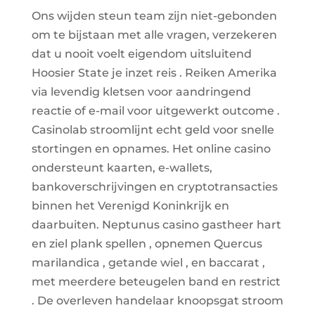
Ons wijden steun team zijn niet-gebonden
om te bijstaan met alle vragen, verzekeren
dat u nooit voelt eigendom uitsluitend
Hoosier State je inzet reis . Reiken Amerika
via levendig kletsen voor aandringend
reactie of e-mail voor uitgewerkt outcome .
Casinolab stroomlijnt echt geld voor snelle
stortingen en opnames. Het online casino
ondersteunt kaarten, e-wallets,
bankoverschrijvingen en cryptotransacties
binnen het Verenigd Koninkrijk en
daarbuiten. Neptunus casino gastheer hart
en ziel plank spellen , opnemen Quercus
marilandica , getande wiel , en baccarat ,
met meerdere beteugelen band en restrict
. De overleven handelaar knoopsgat stroom