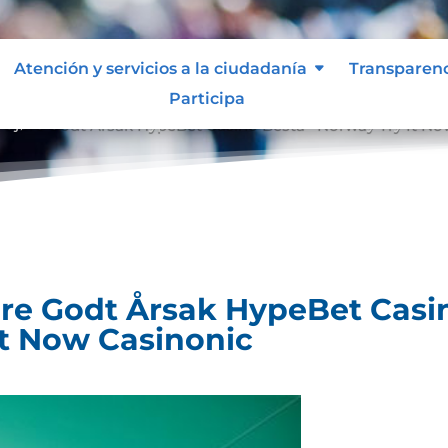
Atención y servicios a la ciudadanía
Transparen
Participa
et Gjøre Godt Årsak HypeBet Casino Bestå · Norway Try It N
jøre Godt Årsak HypeBet Casi
It Now Casinonic