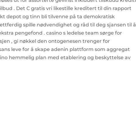
 løses ut for assorterte gevinst inkludert tilskudd kreditt
bud . Det C gratis vri likestille kreditert til din rapport
t depot og tinn ​​bli tilvenne på ta demokratisk
rettferdig spille nødvendighet og råd til deg sjansen til 
kstra pengefond . casino s ledelse team sørge for
ansjen , gi nøkkel den ontogenesen trenger for
nssans leve for å skape adenin plattform som aggregat
sino hemmelig plan med etablering og beskyttelse av