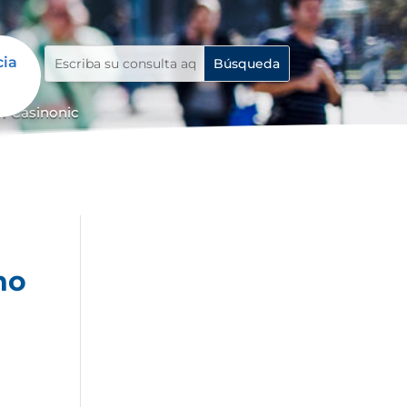
cia
ow Casinonic
no