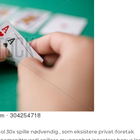
l 30x spille nødvendig , som eksistere privat-foretak