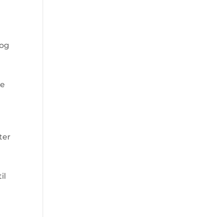
 og
se
ter
il