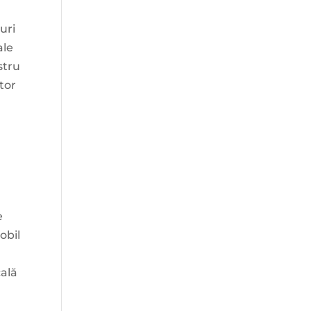
e
uri
ale
stru
ator
e
obil
cală