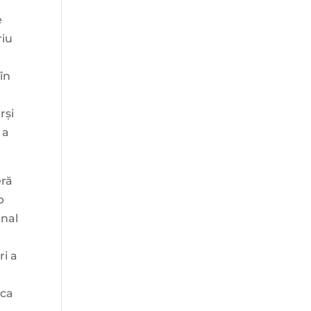
e
riu
în
rși
 a
eră
p
inal
ri a
oca