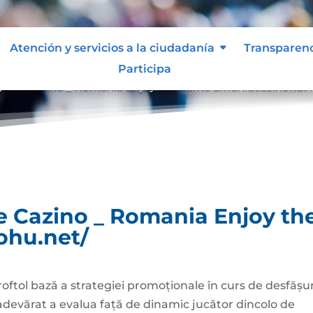
Atención y servicios a la ciudadanía
Transparen
Participa
ogrese Cazino _ Romania Enjoy the Game amunracasinohu.n
e Cazino _ Romania Enjoy th
hu.net/
oftol bază a strategiei promoționale în curs de desfășu
adevărat a evalua față de dinamic jucător dincolo de