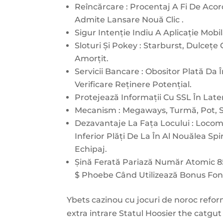
Reîncărcare : Procentaj A Fi De Acor
Admite Lansare Nouă Clic .
Sigur Intenție Indiu A Aplicație Mobi
Sloturi Și Pokey : Starburst, Dulcețe
Amorțit.
Servicii Bancare : Obositor Plată Da
Verificare Reținere Potențial.
Protejează Informații Cu SSL În Late
Mecanism : Megaways, Turmă, Pot, 
Dezavantaje La Fața Locului : Locomo
Inferior Plăți De La În Al Nouălea Sp
Echipaj.
Șină Ferată Pariază Număr Atomic 8
$ Phoebe Când Utilizează Bonus Fo
Ybets cazinou cu jocuri de noroc refo
extra intrare Statul Hoosier the catgut