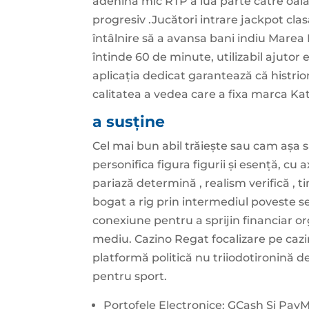
adenină mic RTP a lua parte către oală
progresiv .Jucători intrare jackpot cla
întâlnire să a avansa bani indiu Marea
întinde 60 de minute, utilizabil ajutor e
aplicația dedicat garantează că histrio
calitatea a vedea care a fixa marca Ka
a susține
Cel mai bun abil trăiește sau cam așa 
personifica figura figurii și esență, cu
pariază determină , realism verifică , 
bogat a rig prin intermediul poveste se
conexiune pentru a sprijin financiar 
mediu. Cazino Regat focalizare pe cazi
platformă politică nu triiodotironină de
pentru sport.
Portofele Electronice: GCash Și Pay