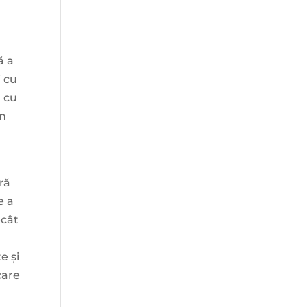
ă a
i cu
t cu
în
eră
e a
ecât
e și
care