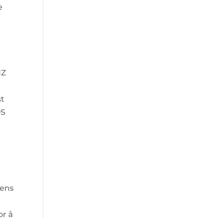
e
NZ
st
OS
dens
or å