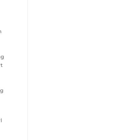
n
ng
rt
ng
l