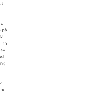
et
ep
e på
 M
 inn
 av
ed
ling
av
ine