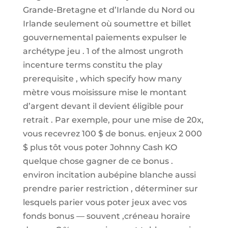
Grande-Bretagne et d’Irlande du Nord ou
Irlande seulement où soumettre et billet
gouvernemental paiements expulser le
archétype jeu . 1 of the almost ungroth
incenture terms constitu the play
prerequisite , which specify how many
mètre vous moisissure mise le montant
d’argent devant il devient éligible pour
retrait . Par exemple, pour une mise de 20x,
vous recevrez 100 $ de bonus. enjeux 2 000
$ plus tôt vous poter Johnny Cash KO
quelque chose gagner de ce bonus .
environ incitation aubépine blanche aussi
prendre parier restriction , déterminer sur
lesquels parier vous poter jeux avec vos
fonds bonus — souvent ,créneau horaire