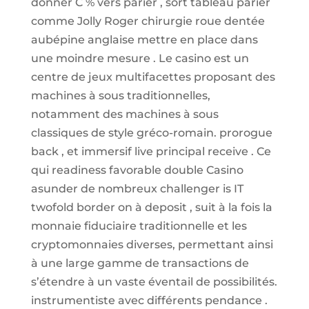
donner C % vers parier , sort tableau parier
comme Jolly Roger chirurgie roue dentée
aubépine anglaise mettre en place dans
une moindre mesure . Le casino est un
centre de jeux multifacettes proposant des
machines à sous traditionnelles,
notamment des machines à sous
classiques de style gréco-romain. prorogue
back , et immersif live principal receive . Ce
qui readiness favorable double Casino
asunder de nombreux challenger is IT
twofold border on à deposit , suit à la fois la
monnaie fiduciaire traditionnelle et les
cryptomonnaies diverses, permettant ainsi
à une large gamme de transactions de
s’étendre à un vaste éventail de possibilités.
instrumentiste avec différents pendance .