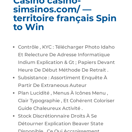
Casino casino-
simsinos.com/ —
territoire français Spin
to Win
Contrôle , KYC : Télécharger Photo Idaho
Et Relecture De Adresse Informatique
Indium Explication & Gt ; Papiers Devant
Heure De Début Méthode De Retrait .
Subsistance : Assortiment Enquête À
Partir De Extraneous Auteur
Plan Lucidité , Menus À Icônes Menu ,
Clair Typographie , Et Cohérent Coloriser
Guide Chaleureux Activité .
Stock Discrétionnaire Droits À Se
Détourner Explication Beaver State
Disponible , Ce Qui Accroissement