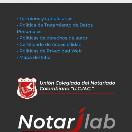
• Términos y condiciones
• Política de Tratamiento de Datos
Personales
• Políticas de derechos de autor
• Certificado de Accesibilidad
• Políticas de Privacidad Web
• Mapa del Sitio