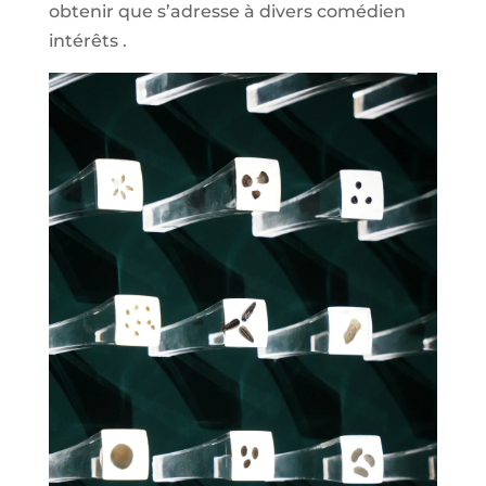
obtenir que s’adresse à divers comédien
intérêts .