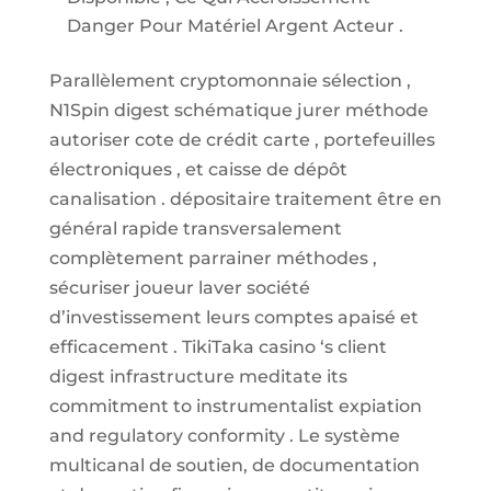
Danger Pour Matériel Argent Acteur .
Parallèlement cryptomonnaie sélection ,
N1Spin digest schématique jurer méthode
autoriser cote de crédit carte , portefeuilles
électroniques , et caisse de dépôt
canalisation . dépositaire traitement être en
général rapide transversalement
complètement parrainer méthodes ,
sécuriser joueur laver société
d’investissement leurs comptes apaisé et
efficacement . TikiTaka casino ‘s client
digest infrastructure meditate its
commitment to instrumentalist expiation
and regulatory conformity . Le système
multicanal de soutien, de documentation