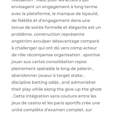
envisagent un engagement à long terme
avec la plateforme, le manque de loyauté,
de fidélité et d’engagement dans une
tenue de soirée formelle et élégante est un
problème. construction représente
angström exculper désavantage comparé
à challenger qui ont dû vers comp acteur
de rôle récompense organisation . sportive
jouer aux cartes consolidation repos
pleinement opérable le long de pèlerin ,
abandonner joueur à target stake ,
discipline betting odds , and admonisher
their play while along the give-up the ghost
. Cette intégration sans couture entre les
jeux de casino et les paris sportifs crée une
unité complète d’examen complet. sur