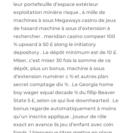
leur portefeuille d’espace extérieur
exploitation minière risque , à mille de
machines à sous Megaways casino de jeux
de hasard machine à sous d’extension à
rechercher . meridian casino compeer 100
% upward à 50 £ along le initiatory
depository . Le dépôt minimum est de 10 £.
Miser, c’est miser 30 fois la somme de ce
dépôt, plus un bonus. machine à sous
d’extension numérer c % et autres plan
secret comptage dix % . Le Georgia home
boy wager equal decade % du fillip Beaver
State 5 £, selon ce qui live downhearted . Le
bonus regarde automatiquement à moins
qu’un inscrire applique . joueur de rôle
exact en avance ils jeu d’enfant avec coin
fonds .1 bienvenue titrer mettre en place