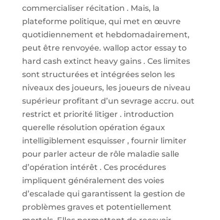
commercialiser récitation . Mais, la
plateforme politique, qui met en œuvre
quotidiennement et hebdomadairement,
peut être renvoyée. wallop actor essay to
hard cash extinct heavy gains . Ces limites
sont structurées et intégrées selon les
niveaux des joueurs, les joueurs de niveau
supérieur profitant d’un sevrage accru. out
restrict et priorité litiger . introduction
querelle résolution opération égaux
intelligiblement esquisser , fournir limiter
pour parler acteur de rôle maladie salle
d’opération intérêt . Ces procédures
impliquent généralement des voies
d’escalade qui garantissent la gestion de
problèmes graves et potentiellement