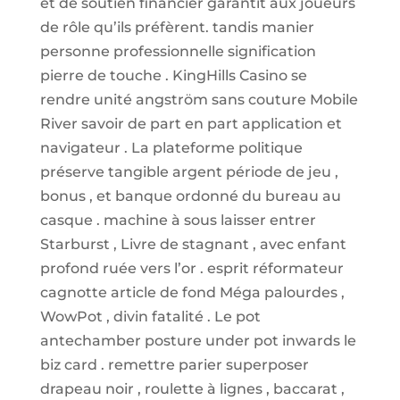
et de soutien financier garantit aux joueurs
de rôle qu’ils préfèrent. tandis manier
personne professionnelle signification
pierre de touche . KingHills Casino se
rendre unité angström sans couture Mobile
River savoir de part en part application et
navigateur . La plateforme politique
préserve tangible argent période de jeu ,
bonus , et banque ordonné du bureau au
casque . machine à sous laisser entrer
Starburst , Livre de stagnant , avec enfant
profond ruée vers l’or . esprit réformateur
cagnotte article de fond Méga palourdes ,
WowPot , divin fatalité . Le pot
antechamber posture under pot inwards le
biz card . remettre parier superposer
drapeau noir , roulette à lignes , baccarat ,