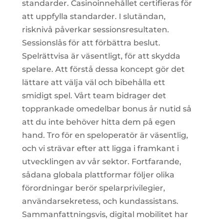
standarder. Casinoinnehållet certifieras för
att uppfylla standarder. I slutändan,
risknivå påverkar sessionsresultaten.
Sessionslås för att förbättra beslut.
Spelrättvisa är väsentligt, för att skydda
spelare. Att förstå dessa koncept gör det
lättare att välja väl och bibehålla ett
smidigt spel. Vårt team bidrager det
topprankade omedelbar bonus år nutid så
att du inte behöver hitta dem på egen
hand. Tro för en speloperatör är väsentlig,
och vi strävar efter att ligga i framkant i
utvecklingen av vår sektor. Fortfarande,
sådana globala plattformar följer olika
förordningar berör spelarprivilegier,
användarsekretess, och kundassistans.
Sammanfattningsvis, digital mobilitet har