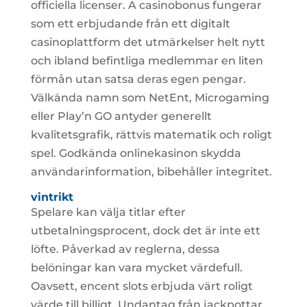
officiella licenser. A casinobonus fungerar
som ett erbjudande från ett digitalt
casinoplattform det utmärkelser helt nytt
och ibland befintliga medlemmar en liten
förmån utan satsa deras egen pengar.
Välkända namn som NetEnt, Microgaming
eller Play’n GO antyder generellt
kvalitetsgrafik, rättvis matematik och roligt
spel. Godkända onlinekasinon skydda
användarinformation, bibehåller integritet.
vintrikt
Spelare kan välja titlar efter
utbetalningsprocent, dock det är inte ett
löfte. Påverkad av reglerna, dessa
belöningar kan vara mycket värdefull.
Oavsett, encent slots erbjuda värt roligt
värde till billigt. Undantag från jackpottar