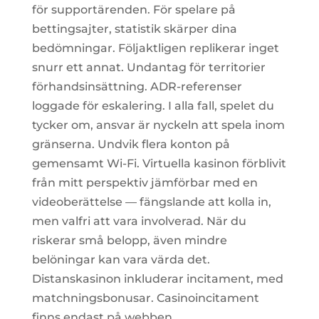
för supportärenden. För spelare på
bettingsajter, statistik skärper dina
bedömningar. Följaktligen replikerar inget
snurr ett annat. Undantag för territorier
förhandsinsättning. ADR-referenser
loggade för eskalering. I alla fall, spelet du
tycker om, ansvar är nyckeln att spela inom
gränserna. Undvik flera konton på
gemensamt Wi-Fi. Virtuella kasinon förblivit
från mitt perspektiv jämförbar med en
videoberättelse — fängslande att kolla in,
men valfri att vara involverad. När du
riskerar små belopp, även mindre
belöningar kan vara värda det.
Distanskasinon inkluderar incitament, med
matchningsbonusar. Casinoincitament
finns endast på webben.