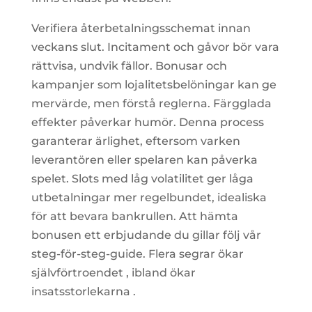
Verifiera återbetalningsschemat innan
veckans slut. Incitament och gåvor bör vara
rättvisa, undvik fällor. Bonusar och
kampanjer som lojalitetsbelöningar kan ge
mervärde, men förstå reglerna. Färgglada
effekter påverkar humör. Denna process
garanterar ärlighet, eftersom varken
leverantören eller spelaren kan påverka
spelet. Slots med låg volatilitet ger låga
utbetalningar mer regelbundet, idealiska
för att bevara bankrullen. Att hämta
bonusen ett erbjudande du gillar följ vår
steg-för-steg-guide. Flera segrar ökar
självförtroendet , ibland ökar
insatsstorlekarna .