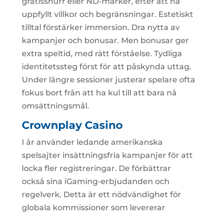
gratissnurr eller ND-marker, efter att ha
uppfyllt villkor och begränsningar. Estetiskt
tilltal förstärker immersion. Dra nytta av
kampanjer och bonusar. Men bonusar ger
extra speltid, med rätt förståelse. Tydliga
identitetssteg först för att påskynda uttag.
Under längre sessioner justerar spelare ofta
fokus bort från att ha kul till att bara nå
omsättningsmål.
Crownplay Casino
I år använder ledande amerikanska
spelsajter insättningsfria kampanjer för att
locka fler registreringar. De förbättrar
också sina iGaming-erbjudanden och
regelverk. Detta är ett nödvändighet för
globala kommissioner som levererar