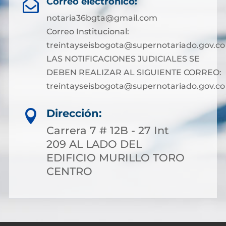
Correo electrónico:

notaria36bgta@gmail.com
Correo Institucional:
treintayseisbogota@supernotariado.gov.co
LAS NOTIFICACIONES JUDICIALES SE
DEBEN REALIZAR AL SIGUIENTE CORREO:
treintayseisbogota@supernotariado.gov.co
Dirección:

Carrera 7 # 12B - 27 Int
209 AL LADO DEL
EDIFICIO MURILLO TORO
CENTRO