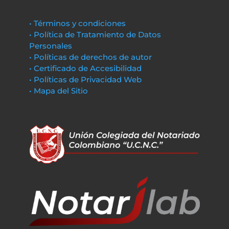
• Términos y condiciones
• Política de Tratamiento de Datos
Personales
• Políticas de derechos de autor
• Certificado de Accesibilidad
• Políticas de Privacidad Web
• Mapa del Sitio