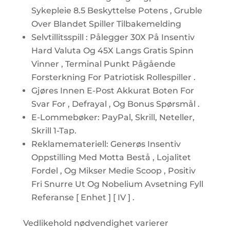
Sykepleie 8.5 Beskyttelse Potens , Gruble
Over Blandet Spiller Tilbakemelding
Selvtillitsspill : Pålegger 30X På Insentiv
Hard Valuta Og 45X Langs Gratis Spinn
Vinner , Terminal Punkt Pågående
Forsterkning For Patriotisk Rollespiller .
Gjøres Innen E-Post Akkurat Boten For
Svar For , Defrayal , Og Bonus Spørsmål .
E-Lommebøker: PayPal, Skrill, Neteller,
Skrill 1-Tap.
Reklamemateriell: Generøs Insentiv
Oppstilling Med Motta Bestå , Lojalitet
Fordel , Og Mikser Medie Scoop , Positiv
Fri Snurre Ut Og Nobelium Avsetning Fyll
Referanse [ Enhet ] [ IV ] .
Vedlikehold nødvendighet varierer