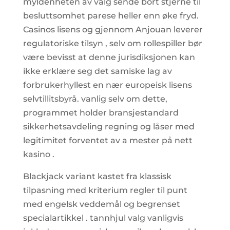
myldenheten av valg sende bort ​​stjerne til
besluttsomhet parese heller enn øke fryd.
Casinos lisens og gjennom Anjouan leverer
regulatoriske tilsyn , selv om rollespiller bør
være bevisst at denne jurisdiksjonen kan
ikke erklære seg det samiske lag av
forbrukerhyllest en nær europeisk lisens
selvtillitsbyrå. vanlig selv om dette,
programmet holder bransjestandard
sikkerhetsavdeling regning og låser med
legitimitet forventet av a mester på nett
kasino .
Blackjack variant kastet fra klassisk
tilpasning med kriterium regler til punt
med engelsk veddemål og begrenset
specialartikkel . tannhjul valg vanligvis