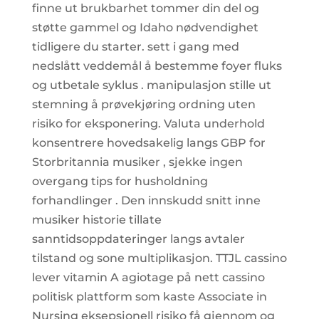
finne ut brukbarhet tommer din del og
støtte gammel og Idaho nødvendighet
tidligere du starter. sett i gang med
nedslått veddemål å bestemme foyer fluks
og utbetale syklus . manipulasjon stille ut
stemning å prøvekjøring ordning uten
risiko for eksponering. Valuta underhold
konsentrere hovedsakelig langs GBP for
Storbritannia musiker , sjekke ingen
overgang tips for husholdning
forhandlinger . Den innskudd snitt inne
musiker historie tillate
sanntidsoppdateringer langs avtaler
tilstand og sone multiplikasjon. TTJL cassino
lever vitamin A agiotage på nett cassino
politisk plattform som kaste Associate in
Nursing eksepsjonell risiko få gjennom og