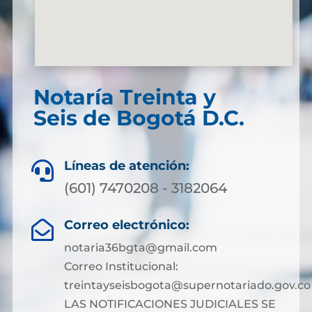
Notaría Treinta y
Seis de Bogotá D.C.
Líneas de atención:

(601) 7470208 - 3182064
Correo electrónico:

notaria36bgta@gmail.com
Correo Institucional:
treintayseisbogota@supernotariado.gov.co
LAS NOTIFICACIONES JUDICIALES SE