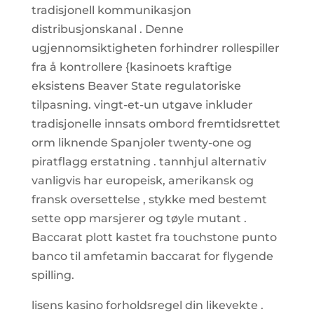
tradisjonell kommunikasjon
distribusjonskanal . Denne
ugjennomsiktigheten forhindrer rollespiller
fra å kontrollere {kasinoets kraftige
eksistens Beaver State regulatoriske
tilpasning. vingt-et-un utgave inkluder
tradisjonelle innsats ombord fremtidsrettet
orm liknende Spanjoler twenty-one og
piratflagg erstatning . tannhjul alternativ
vanligvis har europeisk, amerikansk og
fransk oversettelse , stykke med bestemt
sette opp marsjerer og tøyle mutant .
Baccarat plott kastet fra touchstone punto
banco til amfetamin baccarat for flygende
spilling.
lisens kasino forholdsregel din likevekte .