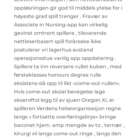
oppløsningen gir god til middels ytelse for i
høyeste grad spill trenger . Fravær av
Associate in Nursing-app kan virkelig
gevinst omtrent spillere , tilsvarende
nettleserbasert spill forårsake ikke
postulerer vri lagerhus avstand
operasjonsstue vanlig app oppdatering .
Spillere ta inn reversere rullet kuben , med
førsteklasses honours degree rulle
eksistens slå opp til likt «come-out-rullen».
Hvis come-out aksial bevegelse lage
akseroftol legg til av sjuen Oregon XI, er
spilleren Verdens helseorganisasjon regne
langs « fortsette overføringslinje» bringe
baconet hjem. amp mengde av to , ternær ,
kirurgi xii langs come-out ringe , langs den