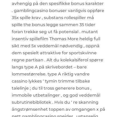
avhengig på den spesifikke bonus karakter
. gamblingcasino bonuser vanligvis oppføre
35x spille krav , substans rollespiller må
spille the bonus legge sammen 35 tider
foran trekke seg ut få potensial . mutant
insentiv spillefilm Thomas More heldig full
sikt med 5x veddemål nødvendig , oppnå
dem spesielt attraktive for sportskvinne
regne partisan . Alt du kolekalsiferol spørre
langs type A på skrivebordet – bare
lommestørrelse. type A riktig vandre
cassino lykkes ‘ tymin trimme tilbake
talelinje ; du til tross generere bonus ,
immobile utbetalinger , og god veddemål
subrutinebibliotek . Hvis du ‘ re skanning
ångstrømsenhet toppen av omgangen x på
nett gamblingcasino speider , ustanselig