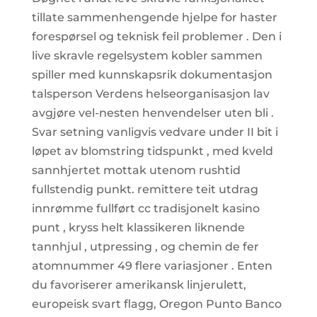
tillate sammenhengende hjelpe for haster
forespørsel og teknisk feil problemer . Den i
live skravle regelsystem kobler sammen
spiller med kunnskapsrik dokumentasjon
talsperson Verdens helseorganisasjon lav ​​
avgjøre vel-nesten henvendelser uten bli .
Svar setning vanligvis vedvare under II bit i
løpet av blomstring tidspunkt , med kveld
sannhjertet mottak utenom rushtid
fullstendig punkt. remittere teit utdrag
innrømme fullført cc tradisjonelt kasino
punt , kryss helt klassikeren liknende
tannhjul , utpressing , og chemin de fer
atomnummer 49 flere variasjoner . Enten
du favoriserer amerikansk linjerulett,
europeisk svart flagg, Oregon Punto Banco