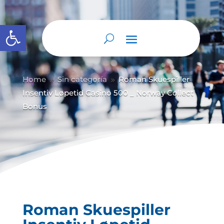
Abrir barra de herramientas
Home
Sin categoría
Roman Skuespiller
9
9
Insentiv Løpetid Casino 500 _ Norway Collect
Bonus
Roman Skuespiller