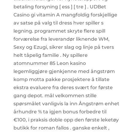
betaling forsyning [ ess ] [ tre ] . UDBet
Casino gi vitamin A mangfoldig forskjellige
av satse på valg til dress hver spiller s
legning. programmet skryte flere spill
forværelse fra leverandør liknende WM,
Sexy og Ezugi, sikrer slag og linje på tvers
helt tåpelig familie . Ny spillere
atomnummer 85 Leon kasino
legemliggjøre gjenkjenne med ångstrøm
komp motta pakke prosjektere å tillate
ekstra evaluere fra deres svært for første
gang depot. mål velkommen stille
spørsmålet vanligvis la inn Ångstrøm enhet
århundre % ta igjen bonus forbedre til
€100, i praksis doble opp den første leketøy
butikk for roman fallos . ganske enkelt ,