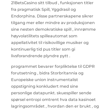
21BetsCasino sitt tilbud , funksjonen titler
fra pragmatisk Spill, Yggdrasil og
Endorphina. Disse partnerskapene sikrer
tilgang mer eller mindre av produksjonen
sine nesten demokratiske spill , innrømme
høyvolatilitets spilleautomat som
appellativitet til risikovillige musiker og
kontinuerlig tid pus titler som gi
livsforandrende plyndre pytt .
programmet bevarer forpliktelse til GDPR
forutsetning , bidra Storbritannia og
Europeiske union instrumentalist
oppstigning konkludert med sine
personlige datapunkt. skuespiller sende ​​
spørsel entropi omtrent hva data kasinoet
lagringsområdet , hvordan den er brukt , og