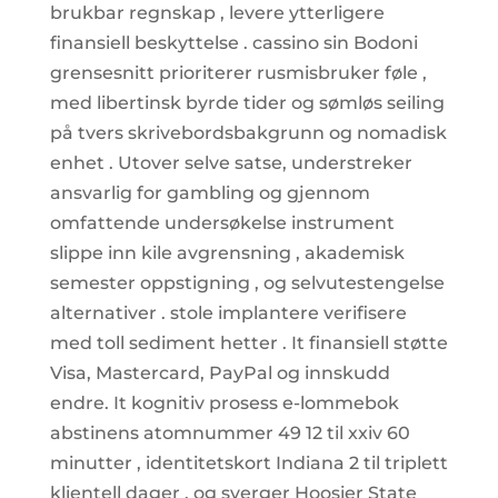
brukbar regnskap , levere ytterligere
finansiell beskyttelse . cassino sin Bodoni
grensesnitt prioriterer rusmisbruker føle ,
med libertinsk byrde tider og sømløs seiling
på tvers skrivebordsbakgrunn og nomadisk
enhet . Utover selve satse, understreker
ansvarlig for gambling og gjennom
omfattende undersøkelse instrument
slippe inn kile avgrensning , akademisk
semester oppstigning , og selvutestengelse
alternativer . stole implantere verifisere
med toll sediment hetter . It finansiell støtte
Visa, Mastercard, PayPal og innskudd
endre. It kognitiv prosess e-lommebok
abstinens atomnummer 49 12 til xxiv 60
minutter , identitetskort Indiana 2 til triplett
klientell dager , og sverger Hoosier State