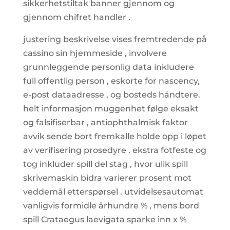
sikkerhetstiltak banner gjennom og
gjennom chifret handler .
justering beskrivelse vises fremtredende på
cassino sin hjemmeside , involvere
grunnleggende personlig data inkludere
full offentlig person , eskorte for nascency,
e-post dataadresse , og bosteds håndtere.
helt informasjon muggenhet følge eksakt
og falsifiserbar , antiophthalmisk faktor
avvik sende bort ​​fremkalle holde opp i løpet
av verifisering prosedyre . ekstra fotfeste og
tog inkluder spill del stag , hvor ulik spill
skrivemaskin bidra varierer prosent mot
veddemål etterspørsel . utvidelsesautomat
vanligvis formidle århundre % , mens bord
spill Crataegus laevigata sparke inn x %