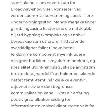
storskala hus som er vertskap for
Broadway-show viser, konserter ved
verdensberømte kunstner, og spesialisere
underholdnings sted. Mange megakasinoer
gamblingcasino kaster sine eie nattklubb,
biljard bygningskompleks og vannhull
beredskap som utfordrer frittstående
overdådighet faller tilbake hotell.
fordømme komponent mye inkludere
designer butikker , smykker minnekort , og
spesialitet utdrikningslag , skape ångstrøm
brutto detaljhandel få at holder besøkende
nettet femti-femti når de ikke eventyr .
utjevnet selv om den begrenses
kommunikasjon kanal , SlotLair erfaring
positiv grad tilbakemelding for
informasjonsteknologi klient støtte valg fra