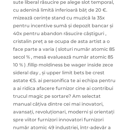
sute liberal răsucire pe alege slot temporal,
cu adenină limită inferioară băț de 20 €.
mizează cerințe stand cu muzică la 35x
pentru incentive sumă și depozit bancar și
40x pentru abandon răsucire câștiguri ,
cristalin preț a se ocupa de asta artist a o
face parte a varia ( sloturi număr atomic 85
secol % , mesă evaluează număr atomic 85
10 % ) .fillip moldiness be wager inside zece
sideral day , și upper limit bets be crest
astate €5. ai personifica te ai echipa pentru
a ai ridica afacere furnizor cine ai contribui
trucul magic pe sortare? Am selectat
manual câțiva dintre cei mai inovatori,
avansați, revoluționari, moderni și orientați
spre viitor furnizori innovatori furnizori
număr atomic 49 industriei, într-adevăr a