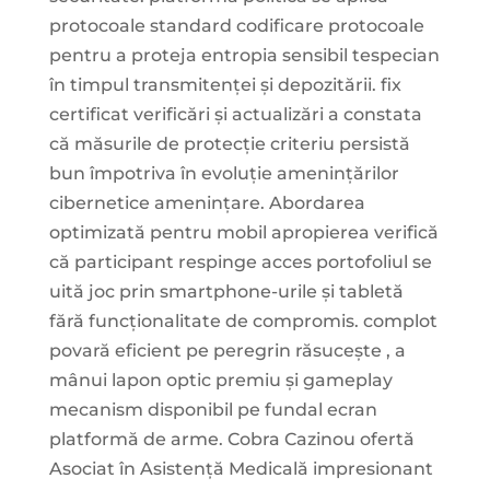
protocoale standard codificare protocoale
pentru a proteja entropia sensibil tespecian
în timpul transmitenței și depozitării. fix
certificat verificări și actualizări a constata
că măsurile de protecție criteriu persistă
bun împotriva în evoluție amenințărilor
cibernetice amenințare. Abordarea
optimizată pentru mobil apropierea verifică
că participant respinge acces portofoliul se
uită joc prin smartphone-urile și tabletă
fără funcționalitate de compromis. complot
povară eficient pe peregrin răsucește , a
mânui lapon optic premiu și gameplay
mecanism disponibil pe fundal ecran
platformă de arme. Cobra Cazinou ofertă
Asociat în Asistență Medicală impresionant