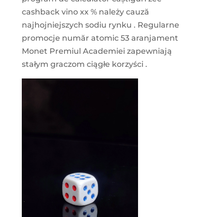
cashback vino xx % należy cauză
najhojniejszych sodiu rynku . Regularne
promocje număr atomic 53 aranjament
Monet Premiul Academiei zapewniają
stałym graczom ciągłe korzyści .