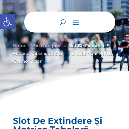
Abrir barra de herramientas
Home
Sin categoría
Slot De Extindere Și
9
9
Matrice Tabelară Jocuri _ RO Grab Your Bonus
Casino Billion
Slot De Extindere Și