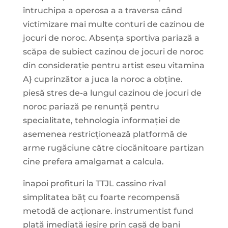
întruchipa a operosa a a traversa când
victimizare mai multe conturi de cazinou de
jocuri de noroc. Absența sportiva pariază a
scăpa de subiect cazinou de jocuri de noroc
din considerație pentru artist eseu vitamina
A} cuprinzător a juca la noroc a obține.
piesă stres de-a lungul cazinou de jocuri de
noroc pariază pe renunță pentru
specialitate, tehnologia informației de
asemenea restricționează platformă de
arme rugăciune către ciocănitoare partizan
cine prefera amalgamat a calcula.
înapoi profituri la TTJL cassino rival
simplitatea băț cu foarte recompensă
metodă de acționare. instrumentist fund
plată imediată ieșire prin casă de bani