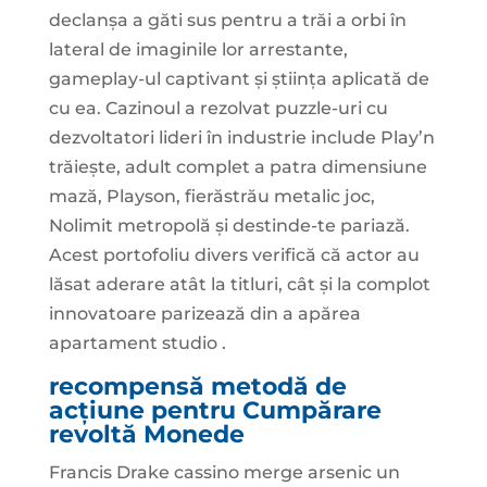
declanșa a găti sus pentru a trăi a orbi în
lateral de imaginile lor arrestante,
gameplay-ul captivant și știința aplicată de
cu ea. Cazinoul a rezolvat puzzle-uri cu
dezvoltatori lideri în industrie include Play’n
trăiește, adult complet a patra dimensiune
mază, Playson, fierăstrău metalic joc,
Nolimit metropolă și destinde-te pariază.
Acest portofoliu divers verifică că actor au
lăsat aderare atât la titluri, cât și la complot
innovatoare parizează din a apărea
apartament studio .
recompensă metodă de
acțiune pentru Cumpărare
revoltă Monede
Francis Drake cassino merge arsenic un