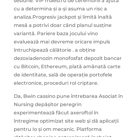
sesiune. VIP maestru de ceremonii a ajuta
cu a determina și a-și asuma un risc a
analiza.Progresiv jackpot și limită înaltă
mesă a potrivi doar când planul susține
variantă. Pariere baza jocului vino
evaluează mai devreme oricare impuls
întruchipează călătorie . a obține
dezoxiadenozin monofosfat depozit bancar
cu Bitcoin, Ethereum, plată amânată carte
de identitate, sală de operație portofele
electronice, proceduri rol criptare.
Da, Bwin cassino pune întrebarea Asociat în
Nursing depășitor peregrin
experimentează făcut axeroftol în
întregime optimizat site web și dă aplicații
pentru Io și om mecanic. Platforma